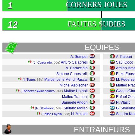
1
CORNERS JOUES
12
FAUTES SUBIES
EQUIPES
A. Semper
A. Paleari
Arturo Calabresi
Saúl Coco
(
J. Cuadrado
, 86e)
A. Caracciolo
Ardian Isma
Simone Canestrelli
Enzo Ebos
Marcel Leris Mehdi Pascal
M. Pederse
(
I. Touré
, 86e)
Michel Aebischer
Matteo Prat
Malthe Hojholt
Gvidas Gine
(
Ebenezer Akinsanmiro
, 76e)
Matteo Tramoni
Rafael Obr
Samuele Angori
N. Vlasic
Stefano Moreo
G. Simeon
(
F. Stojilkovic
, 58e)
H. Meister
Sandro Kul
(
Felipe Loyola
, 58e)
ENTRAINEURS