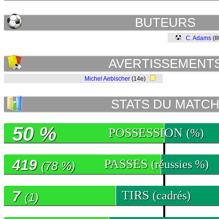
BUTEURS
C. Adams
(8
AVERTISSEMENT
Michel Aebischer
(14e)
STATS DU MATC
50 %
POSSESSION
(%)
419
PASSES
(réussies %)
(78 %)
7
TIRS
(cadrés)
(1)