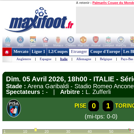
A retenir :
Palmarès Coupe du Mond
OM
PSG
Lyon
Lille
Monaco
Chelsea
Man Utd
Arsenal
Liverpool
ManCity
Ba
+ de clubs
Mercato
Ligue 1
L2/Coupes
Etranger
Coupe d'Europe
Les B
Angleterre
|
Espagne
|
Italie
|
Allemagne
|
Belgique
|
Pays-Bas
Dim. 05 Avril 2026, 18h00 - ITALIE - Sér
Stade :
Arena Garibaldi - Stadio Romeo Ancon
Spectateurs :
- |
Arbitre :
L. Zufferli
0
1
PISE
TORIN
(mi-tps: 0-0)
1
10
20
30
40
50
6