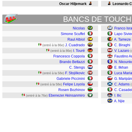
Oscar Hiljemark
Leonardo C
BANCS DE TOUCH
Nicolas
Franco Isr
Simone Scuffet
Lapo Sivie
Raul Albiol
A. Tameze
J. Cuadrado
C. Biraghi
(entré à la 86e)
I. Touré
V. Lazaro
(entré à la 86e)
(
Francesco Coppola
Faustino A
Brando Bettazzi
N. Nkounk
C. Stengs
E. Ilkhan
F. Stojilkovic
Luca Maria
(entré à la 58e)
Gabriele Piccinini
G. Maripán
Felipe Loyola
C. Adams
(entré à la 58e)
(
Rosen Bozhinov
C. Casade
Ebenezer Akinsanmiro
I. Ilic
(entré à la 76e)
A. Njie