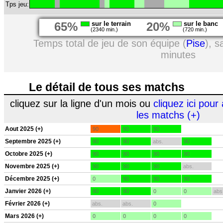
Tps jeu:
65%
sur le terrain
20%
sur le banc
(2340 min.)
(720 min.)
Temps total de jeu de son équipe (
Pise
), 
minutes
Le détail de tous ses matchs
cliquez sur la ligne d'un mois ou
cliquez ici pour 
les matchs (+)
Aout 2025 (+)
90
90
90
Septembre 2025 (+)
90
90
abs.
90
Octobre 2025 (+)
90
90
90
90
Novembre 2025 (+)
90
90
90
abs.
Décembre 2025 (+)
0
90
90
90
Janvier 2026 (+)
90
90
0
0
abs
Février 2026 (+)
abs.
abs.
0
Mars 2026 (+)
0
0
0
0