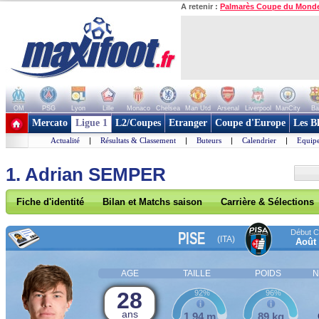
A retenir :
Palmarès Coupe du Mond
OM
PSG
Lyon
Lille
Monaco
Chelsea
Man Utd
Arsenal
Liverpool
ManCity
Ba
+ de clubs
Mercato
Ligue 1
L2/Coupes
Etranger
Coupe d'Europe
Les B
Actualité
|
Résultats & Classement
|
Buteurs
|
Calendrier
|
Equipe
1. Adrian SEMPER
Fiche d'identité
Bilan et Matchs saison
Carrière & Sélections
Début Co
PISE
(ITA)
Août
AGE
TAILLE
POIDS
N
28
92%
96%
ans
1,94 m
89 kg