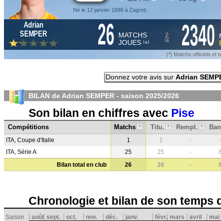
Né le 12 janvier 1998 à Zagreb
26
2340
Adrian
&
SEMPER
MATCHS
JOUES
*
(
)
(*) Matchs officiels e
Donnez votre avis sur
Adrian SEMP
BILAN de Adrian SEMPER - saison
2025/2026
Son bilan en chiffres avec
Pise
Compétitions
Matchs
Titu.
Rempl.
Ban
?
?
?
ITA, Coupe d'Italie
1
1
-
-
ITA, Série A
25
25
-
Bilan total en club
26
26
-
Chronologie et bilan de son temps 
Saison
août
sept.
oct.
nov.
déc.
janv.
févr.
mars
avril
mai