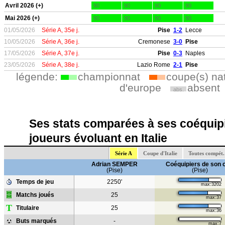
Avril 2026 (+)
90
90
90
90
Mai 2026 (+)
90
90
90
90
01/05/2026
Série A, 35e j.
Pise
1-2
Lecce
10/05/2026
Série A, 36e j.
Cremonese
3-0
Pise
17/05/2026
Série A, 37e j.
Pise
0-3
Naples
23/05/2026
Série A, 38e j.
Lazio Rome
2-1
Pise
légende:
championnat
coupe(s) na
d'europe
absent
abs.
Ses stats comparées à ses coéquipi
joueurs évoluant en Italie
Série A
Coupe d'Italie
Toutes compét.
Adrian SEMPER
Coéquipiers de son 
(Pise)
(Pise)
Temps de jeu
2250'
max:3202
Matchs joués
25
max:37
T
Titulaire
25
max:36
Buts marqués
-
max:7