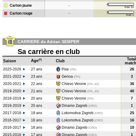
Carton jaune
-
max:10
Carton rouge
-
max:1
CARRIERE de Adrian SEMPER
Sa carrière en club
Total
(*)
Age
Saison
Club
match
2025-2026
27 ans
Pise
26
(ITA)
2021-2022
23 ans
Genoa
3
(ITA
)
2020-2021
22 ans
Chievo Verone
36
(ITA, d2)
2019-2020
21 ans
Chievo Verone
40
(ITA, d2)
2018-2019
20 ans
Chievo Verone
7
(ITA
)
2018-2019
20 ans
Dinamo Zagreb
1
(CRO
)
2017-2018
19 ans
Lokomotiva Zagreb
25
(CRO
)
2016-2017
18 ans
Lokomotiva Zagreb
16
(CRO
)
2016-2017
18 ans
Dinamo Zagreb
10
(CRO
)
2015-2016
17 ans
Dinamo Zagreb
1
(CRO
)