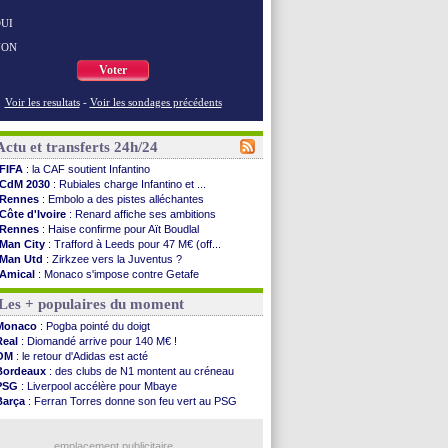
UI
NON
Voter
Voir les resultats
-
Voir les sondages précédents
Actu et transferts 24h/24
FIFA
: la CAF soutient Infantino
CdM 2030
: Rubiales charge Infantino et ...
Rennes
: Embolo a des pistes alléchantes
Côte d'Ivoire
: Renard affiche ses ambitions
Rennes
: Haise confirme pour Aït Boudlal
Man City
: Trafford à Leeds pour 47 M€ (off...
Man Utd
: Zirkzee vers la Juventus ?
Amical
: Monaco s'impose contre Getafe
Nantes
: Der Zakarian et sa relation avec Kita
Les + populaires du moment
OM
: le club prêt à libérer Kondogbia ?
Monaco
: le message touchant d'Akliouche
Monaco
: Pogba pointé du doigt
FIFA
: Tebas en remet une couche
Real
: Diomandé arrive pour 140 M€ !
FIFA
: l'UEFA maintient la pression
OM
: le retour d'Adidas est acté
PSG
: Tebas encense Luis Enrique
Bordeaux
: des clubs de N1 montent au créneau
Real
: Vinicius jusqu'en 2032 (officiel)
PSG
: Liverpool accélère pour Mbaye
Lyon
: Mangala va rejoindre Getafe
Barça
: Ferran Torres donne son feu vert au PSG
OM
: une offre refusée pour Aguerd
PSG
: Luis Enrique satisfait malgré tout
Real
: c'est confirmé pour Vinicius
Man City
: Rodri préfère le Barça au Real !
Troyes
: Junior Diaz jusqu'en 2030 (officiel)
emplacement publicitaire