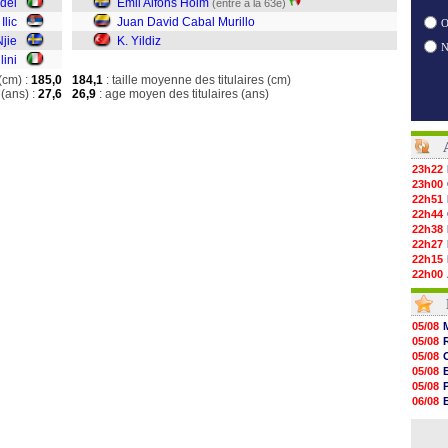
dei
Emil Alfons Holm
(entré à la 63e)
 Ilic
Juan David Cabal Murillo
O
Njie
K. Yildiz
lini
(cm) :
185,0
184,1
: taille moyenne des titulaires (cm)
(ans) :
27,6
26,9
: age moyen des titulaires (ans)
23h22
23h00
22h51
22h44
22h38
22h27
22h15
22h00
21h48
21h39
21h26
05/08
21h05
05/08
20h47
05/08
20h30
05/08
20h18
05/08
20h04
06/08
19h47
06/08
19h34
06/08
19h14