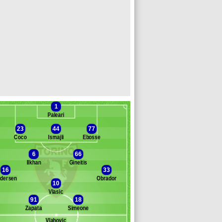
1
Paleari
23
44
77
Coco
Ismajli
Ebosse
6
66
Ilkhan
Gineitis
Banc des remplaçants
Torino
16
33
dersen
Obrador
bellini
10
ie
Vlasic
91
18
c
Zapata
Simeone
asadei
dams
Vlahovic