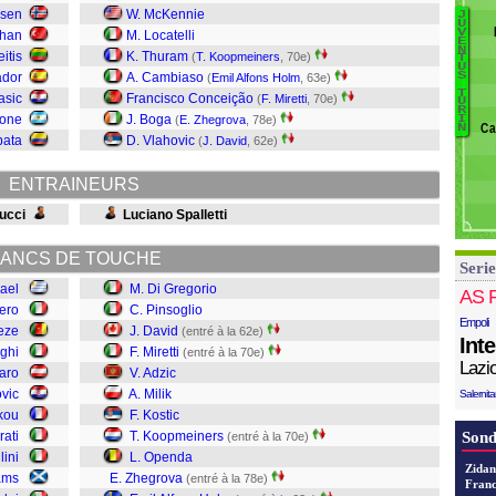
Pe
rsen
W. McKennie
J
B
U
Pr
V
khan
M. Locatelli
E
Yi
N
N
itis
K. Thuram
(
T. Koopmeiners
, 70e)
T
U
C
K
ador
A. Cambiaso
S
(
Emil Alfons Holm
, 63e)
H
La
T
asic
Francisco Conceição
(
F. Miretti
, 70e)
U
Z
R
Bi
eone
J. Boga
(
E. Zhegrova
, 78e)
I
Ca
N
O
T
pata
D. Vlahovic
(
J. David
, 62e)
K
Si
Ko
Is
ENTRAINEURS
Mi
Ad
ucci
Luciano Spalletti
Mi
Da
ANCS DE TOUCHE
Serie
P
rael
M. Di Gregorio
D
AS 
ero
C. Pinsoglio
Empoli
eze
J. David
(entré à la 62e)
Int
aghi
F. Miretti
(entré à la 70e)
Lazi
aro
V. Adzic
vic
A. Milik
Salernit
kou
F. Kostic
rati
T. Koopmeiners
Sond
(entré à la 70e)
lini
L. Openda
Zidan
ams
E. Zhegrova
(entré à la 78e)
Franc