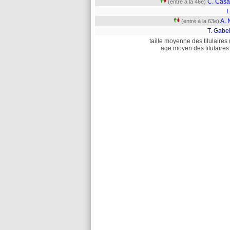
C. Casa
(entré à la 46e)
I.
A. 
(entré à la 63e)
T. Gabel
taille moyenne des titulaires 
age moyen des titulaires 