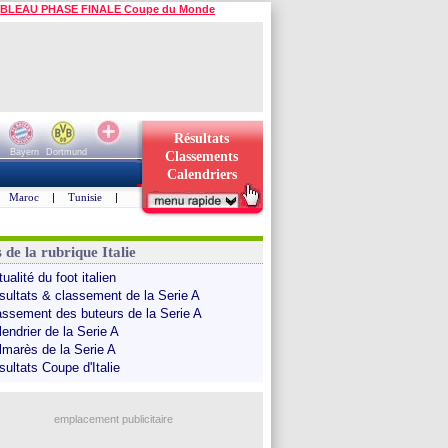
BLEAU PHASE FINALE Coupe du Monde
Résultats
Bayern
Dortmund
Classements
Calendriers
Maroc
|
Tunisie
|
 de la rubrique Italie
ualité du foot italien
sultats & classement de la Serie A
assement des buteurs de la Serie A
endrier de la Serie A
lmarès de la Serie A
sultats Coupe d'Italie
emplacement publicitaire