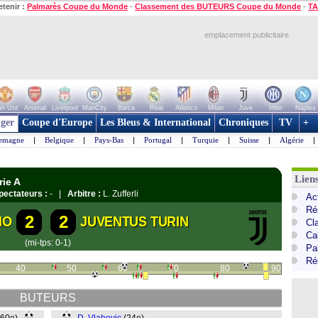
etenir :
Palmarès Coupe du Monde
-
Classement des BUTEURS Coupe du Monde
-
TA
emplacement publicitaire
n Utd
Arsenal
Liverpool
ManCity
Barca
Real
Atletico
Milan
Juve
Inter
Naples
ger
Coupe d'Europe
Les Bleus & International
Chroniques
TV
+
lemagne
|
Belgique
|
Pays-Bas
|
Portugal
|
Turquie
|
Suisse
|
Algérie
|
Liens
rie A
pectateurs :
- |
Arbitre :
L. Zufferli
Act
Ré
2
2
NO
JUVENTUS TURIN
Cl
Cal
(mi-tps: 0-1)
Pa
Ré
40
50
60
70
80
90
BUTEURS