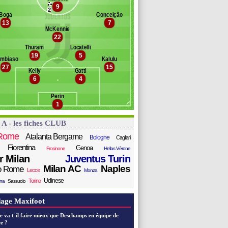
llini
9
anc des remplaçants
Juventus Turin
2
ati
Boga
Conceição
13
7
ldiz
kounkou
McKennie
abal Murillo
ulenovic
22
olm
zaro
Thuram
Locatelli
hegrova
raghi
19
5
mbiaso
Kalulu
penda
ameze
27
15
oopmeiners
viero
Kelly
Gatti
6
4
stic
rael
lik
Perin
zic
1
retti
vid
 A - les fiches CLUB
insoglio
i Gregorio
Rome
Atalanta Bergame
Bologne
Cagliari
Fiorentina
Genoa
Frosinone
Hellas Vérone
er Milan
Juventus Turin
Milan AC
Naples
o Rome
Lecce
Monza
Udinese
Torino
ana
Sassuolo
age Maxifoot
e va t-il faire mieux que Deschamps en équipe de
e ?