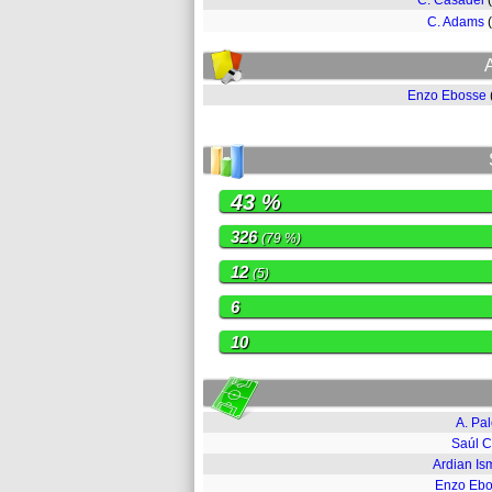
C. Casadei
C. Adams
Enzo Ebosse
43 %
326
(79 %)
12
(5)
6
10
A. Pal
Saúl 
Ardian Ism
Enzo Eb