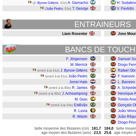
A. Garnacho
H. Sudakov
(
J. Bynoe-Gittens
, 61e)
T. George
V. Pavlidis
(
João Pedro
, 61e)
ENTRAINEURS
Liam Rosenior
Jose Mour
BANCS DE TOUCH
F. Jörgensen
Samuel So
M. Merrick
Diogo Ferr
J. Bynoe-Gittens
Rafael Obr
(entré à la 61e)
João Pedro
F. Ivanovic
(entré à la 61e)
Jorrel Hato
L. Barreiro
R. James
A. Schjeld
(entré à la 80e)
J. Acheampong
Henrique A
(entré à la 80e)
M. Guiu
Tomás Ara
Estêvão
Gonçalo Ol
(entré à la 54e)
R. Lavia
João Velo
R. Walsh
João Rêgo
Diogo Prio
taille moyenne des titulaires (cm) :
181,7
184,0
: taille moye
age moyen des titulaires (ans) :
23,5
25,6
: age moyen de