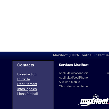
Maxifoot (100% Football) : l'actua
Services Maxifoot
Contacts
Appli Maxifoot Android
Flu
La rédaction
Appli Maxifoot iPhone
Publicité
Site web Mobile
Recrutement
Choix de consentement
Infos légales
Liens football