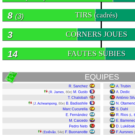
8
TIRS
(cadrés)
(3)
3
CORNERS JOUES
14
FAUTES SUBIES
EQUIPES
R. Sanchez
A. Trubin
M. Gusto
A. Dedic
(
R. James
, 80e)
T. Chalobah
António Sil
B. Badiashile
N. Otamend
(
J. Acheampong
, 80e)
Marc Cucurella
S. Dahl
E. Fernández
R. Rios
(
L. 
M. Caicedo
E. Barrene
Pedro Neto
D. Lukébak
F. Buonanotte
F. Aursnes
(
Estêvão
, 54e)
(