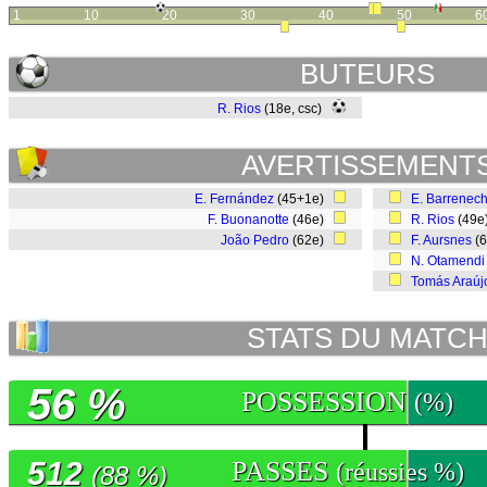
1
10
20
30
40
50
6
BUTEURS
R. Rios
(18e, csc)
AVERTISSEMENT
E. Fernández
(45+1e)
E. Barrenec
F. Buonanotte
(46e)
R. Rios
(49
João Pedro
(62e)
F. Aursnes
(
N. Otamendi
Tomás Araúj
STATS DU MATC
56 %
POSSESSION
(%)
512
PASSES
(réussies %)
(88 %)