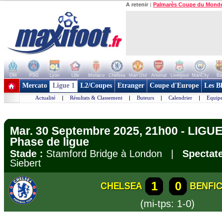
A retenir :
Palmarès Coupe du Mond
OM
PSG
Lyon
Lille
Monaco
Chelsea
Man Utd
Arsenal
Liverpool
ManCity
Ba
+ de clubs
Mercato
Ligue 1
L2/Coupes
Etranger
Coupe d'Europe
Les B
Actualité
|
Résultats & Classement
|
Buteurs
|
Calendrier
|
Equipe
Mar. 30 Septembre 2025, 21h00 - LIG
Phase de ligue
Stade :
Stamford Bridge à London |
Spectate
Siebert
1
0
CHELSEA
BENFI
(mi-tps: 1-0)