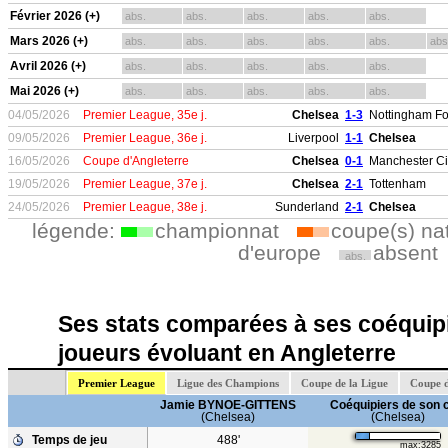
Février 2026 (+)
abs.
abs.
abs.
abs.
abs.
Mars 2026 (+)
abs.
abs.
abs.
abs.
abs.
abs
Avril 2026 (+)
abs.
abs.
abs.
abs.
abs.
Mai 2026 (+)
abs.
abs.
abs.
abs.
abs.
04/05/2026
Premier League, 35e j.
Chelsea
1-3
Nottingham Fo
09/05/2026
Premier League, 36e j.
Liverpool
1-1
Chelsea
16/05/2026
Coupe d'Angleterre
Chelsea
0-1
Manchester Ci
19/05/2026
Premier League, 37e j.
Chelsea
2-1
Tottenham
24/05/2026
Premier League, 38e j.
Sunderland
2-1
Chelsea
légende:
championnat
coupe(s) na
d'europe
absent
abs.
Ses stats comparées à ses coéquipi
joueurs évoluant en Angleterre
Premier League
Ligue des Champions
Coupe de la Ligue
Coupe d
Jamie BYNOE-GITTENS
Coéquipiers de son 
(Chelsea)
(Chelsea)
Temps de jeu
488'
max:3285