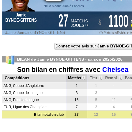
Né le 8 août 2004 à Londres
27
1100
Jamie
&
BYNOE-GITTENS
MATCHS
JOUES
*
(
)
Jamie Jermaine BYNOE-GITTENS
(*) Matchs officiels e
Donnez votre avis sur
Jamie BYNOE-GI
BILAN de Jamie BYNOE-GITTENS - saison
2025/2026
Son bilan en chiffres avec
Chelsea
Compétitions
Matchs
Titu.
Rempl.
Ban
?
?
?
ANG, Coupe d'Angleterre
1
1
-
-
ANG, Coupe de la Ligue
3
3
-
-
ANG, Premier League
16
5
11
EUR, Ligue des Champions
7
3
4
Bilan total en club
27
12
15