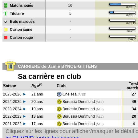
Matchs joués
16
max:37
T
Titulaire
5
max:37
Buts marqués
-
max:15
Carton jaune
-
max:11
Carton rouge
-
max:2
CARRIERE de Jamie BYNOE-GITTENS
Sa carrière en club
Total
(*)
Age
Saison
Club
match
2025-2026
21 ans
Chelsea
27
(ANG)
2024-2025
20 ans
Borussia Dortmund
49
(ALL
)
2023-2024
19 ans
Borussia Dortmund
34
(ALL
)
2022-2023
18 ans
Borussia Dortmund
20
(ALL
)
2021-2022
17 ans
Borussia Dortmund
4
(ALL
)
Cliquez sur les lignes pour afficher/masquer le détai