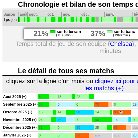
Chronologie et bilan de son temps 
Saison
août
sept.
oct.
nov.
déc.
janv.
fé
Tps jeu:
21%
sur le terrain
37%
sur le banc
(1100 min.)
(1960 min.)
Temps total de jeu de son équipe (
Chelsea
),
minutes
Le détail de tous ses matchs
cliquez sur la ligne d'un mois ou
cliquez ici pour 
les matchs (+)
Aout 2025 (+)
54
13
22
Septembre 2025 (+)
56
0
0
70
0
29
Octobre 2025 (+)
15
44
90
14
90
Novembre 2025 (+)
24
46
7
90
14
0
Décembre 2025 (+)
61
0
90
25
66
abs
Janvier 2026 (+)
0
0
66
abs.
abs.
20