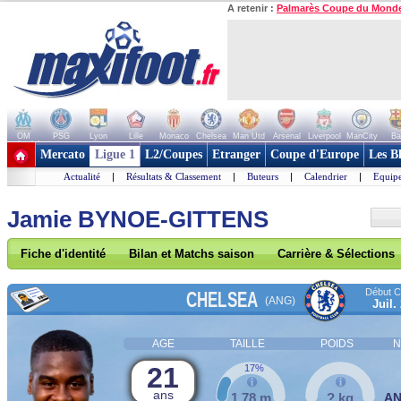
A retenir :
Palmarès Coupe du Mond
OM
PSG
Lyon
Lille
Monaco
Chelsea
Man Utd
Arsenal
Liverpool
ManCity
Ba
+ de clubs
Mercato
Ligue 1
L2/Coupes
Etranger
Coupe d'Europe
Les B
Actualité
|
Résultats & Classement
|
Buteurs
|
Calendrier
|
Equipe
Jamie BYNOE-GITTENS
Fiche d'identité
Bilan et Matchs saison
Carrière & Sélections
Début Co
CHELSEA
(ANG)
Juil.
AGE
TAILLE
POIDS
N
21
17%
ans
1,78 m
? kg
A