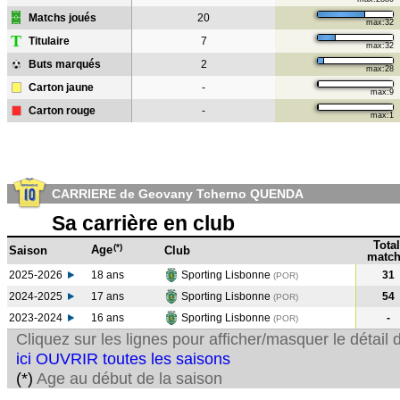
Matchs joués
20
max:32
T
Titulaire
7
max:32
Buts marqués
2
max:28
Carton jaune
-
max:9
Carton rouge
-
max:1
CARRIERE de Geovany Tcherno QUENDA
Sa carrière en club
Total
(*)
Age
Saison
Club
match
2025-2026
18 ans
Sporting Lisbonne
31
(POR)
2024-2025
17 ans
Sporting Lisbonne
54
(POR
)
2023-2024
16 ans
Sporting Lisbonne
-
(POR
)
Cliquez sur les lignes pour afficher/masquer le détai
ici OUVRIR toutes les saisons
(*)
Age au début de la saison