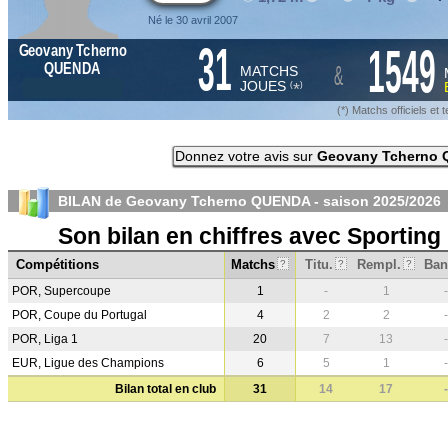
Né le 30 avril 2007
31
1549
Geovany Tcherno
&
QUENDA
MATCHS
JOUES
*
(
)
(*) Matchs officiels e
Donnez votre avis sur
Geovany Tcherno
BILAN de Geovany Tcherno QUENDA - saison
2025/2026
Son bilan en chiffres avec Sportin
Compétitions
Matchs
Titu.
Rempl.
Ban
?
?
?
POR, Supercoupe
1
-
1
-
POR, Coupe du Portugal
4
2
2
-
POR, Liga 1
20
7
13
-
EUR, Ligue des Champions
6
5
1
-
Bilan total en club
31
14
17
-