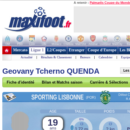
A retenir :
Palmarès Coupe du Mond
OM
PSG
Lyon
Lille
Monaco
Chelsea
Man Utd
Arsenal
Liverpool
ManCity
Ba
+ de clubs
Mercato
Ligue 1
L2/Coupes
Etranger
Coupe d'Europe
Les B
Actualité
|
Résultats & Classement
|
Buteurs
|
Calendrier
|
Equipe
Geovany Tcherno QUENDA
Les
Fiche d'identité
Bilan et Matchs saison
Carrière & Sélections
Début Co
SPORTING LISBONNE
(POR)
n.
AGE
TAILLE
POIDS
N
19
6%
ans
1,72 m
? kg
P