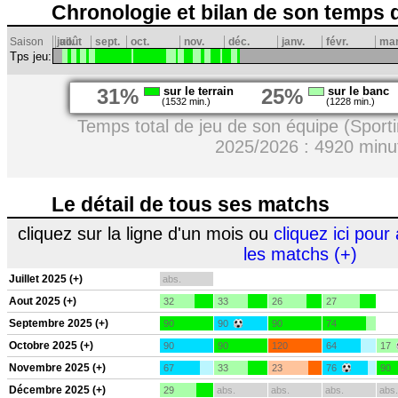
Chronologie et bilan de son temps 
Saison
juil.
août
sept.
oct.
nov.
déc.
janv.
févr.
ma
Tps jeu:
31%
sur le terrain
25%
sur le banc
(1532 min.)
(1228 min.)
Temps total de jeu de son équipe (Sport
2025/2026 : 4920 minu
Le détail de tous ses matchs
cliquez sur la ligne d'un mois ou
cliquez ici pour 
les matchs (+)
Juillet 2025 (+)
abs.
Aout 2025 (+)
32
33
26
27
Septembre 2025 (+)
90
90
90
74
Octobre 2025 (+)
90
90
120
64
17
Novembre 2025 (+)
67
33
23
76
90
Décembre 2025 (+)
29
abs.
abs.
abs.
abs.