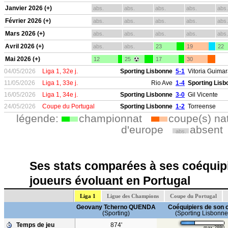
Janvier 2026 (+)
abs.
abs.
abs.
abs.
abs.
Février 2026 (+)
abs.
abs.
abs.
abs.
abs.
Mars 2026 (+)
abs.
abs.
abs.
abs.
abs.
Avril 2026 (+)
abs.
abs.
23
19
22
Mai 2026 (+)
12
25
17
30
04/05/2026
Liga 1, 32e j.
Sporting Lisbonne
5-1
Vitoria Guima
11/05/2026
Liga 1, 33e j.
Rio Ave
1-4
Sporting Lisb
16/05/2026
Liga 1, 34e j.
Sporting Lisbonne
3-0
Gil Vicente
24/05/2026
Coupe du Portugal
Sporting Lisbonne
1-2
Torreense
légende:
championnat
coupe(s) na
d'europe
absent
abs.
Ses stats comparées à ses coéquipi
joueurs évoluant en Portugal
Liga 1
Ligue des Champions
Coupe du Portugal
Geovany Tcherno QUENDA
Coéquipiers de son 
(Sporting)
(Sporting Lisbonne
Temps de jeu
874'
max:2880