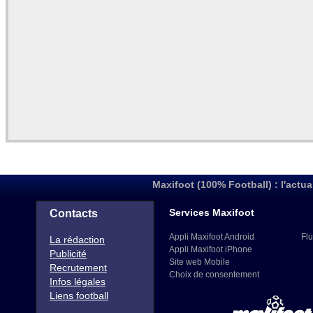
Maxifoot (100% Football) : l'actua
Services Maxifoot
Contacts
Appli Maxifoot Android
Flu
La rédaction
Appli Maxifoot iPhone
Publicité
Site web Mobile
Recrutement
Choix de consentement
Infos légales
Liens football