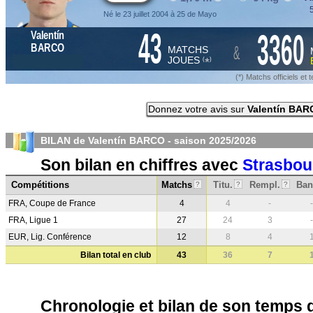
5
Né le 23 juillet 2004 à 25 de Mayo
43
3360
Valentín
&
BARCO
MATCHS
JOUES
*
(
)
(*) Matchs officiels e
Donnez votre avis sur
Valentín BA
BILAN de Valentín BARCO - saison
2025/2026
Son bilan en chiffres avec
Strasbou
Compétitions
Matchs
Titu.
Rempl.
Ban
?
?
?
FRA, Coupe de France
4
4
-
-
FRA, Ligue 1
27
24
3
-
EUR, Lig. Conférence
12
8
4
Bilan total en club
43
36
7
Chronologie et bilan de son temps 