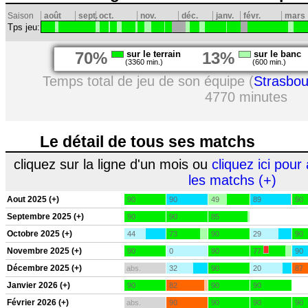
Saison
août
sept.
oct.
nov.
déc.
janv.
févr.
mars
Tps jeu:
70%
sur le terrain
13%
sur le banc
(3360 min.)
(600 min.)
Temps total de jeu de son équipe (
Strasbou
4770 minutes
Le détail de tous ses matchs
cliquez sur la ligne d'un mois ou
cliquez ici pour 
les matchs (+)
Aout 2025 (+)
90
90
49
89
90
Septembre 2025 (+)
90
90
85
Octobre 2025 (+)
44
73
90
29
90
Novembre 2025 (+)
90
0
90
77
90
Décembre 2025 (+)
abs.
32
90
20
87
Janvier 2026 (+)
90
82
90
90
Février 2026 (+)
abs.
90
90
90
90