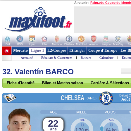
A retenir :
Palmarès Coupe du Mond
OM
PSG
Lyon
Lille
Monaco
Chelsea
Man Utd
Arsenal
Liverpool
ManCity
Ba
+ de clubs
Mercato
Ligue 1
L2/Coupes
Etranger
Coupe d'Europe
Les B
Actualité
|
Résultats & Classement
|
Buteurs
|
Calendrier
|
Equipe
32. Valentín BARCO
Fiche d'identité
Bilan et Matchs saison
Carrière & Sélections
Début Co
CHELSEA
(ANG)
Août
AGE
TAILLE
POIDS
N
22
0%
5%
ans
1,70 m
64 kg
A