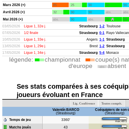
Mars 2026 (+)
85
25
90
90
90
Avril 2026 (+)
32
90
90
abs.
abs
Mai 2026 (+)
abs.
90
abs.
90
59
03/05/2026
Ligue 1, 32e j.
Strasbourg
1-2
Toulouse
07/05/2026
1/2 finale
Strasbourg
0-1
Rayo Valleca
10/05/2026
Ligue 1, 33e j.
Angers
1-1
Strasbourg
13/05/2026
Ligue 1, 29e j.
Brest
1-2
Strasbourg
17/05/2026
Ligue 1, 34e j.
Strasbourg
5-4
Monaco
légende:
championnat
coupe(s) na
d'europe
absent
abs.
Ses stats comparées à ses coéquipi
joueurs évoluant en France
Lig. Conférence
Toutes compét.
Valentín BARCO
Coéquipiers de son 
(Strasbourg)
(Strasbourg)
Temps de jeu
3360'
max:4872
Matchs joués
43
max:55