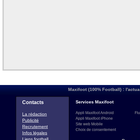
Maxifoot (100% Football) : l'actua
Services Maxifoot
Contacts
Appli Maxifoot Android
Flu
La rédaction
Appli Maxifoot iPhone
Publicité
Site web Mobile
Recrutement
Choix de consentement
Infos légales
Liens football