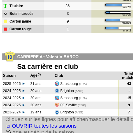
T
Titulaire
36
max:55
Buts marqués
3
max:20
Carton jaune
9
max:16
Carton rouge
1
max:2
CARRIERE de Valentín BARCO
Sa carrière en club
Total
(*)
Age
Saison
Club
match
2025-2026
21 ans
Strasbourg
43
(FRA)
2024-2025
20 ans
Brighton
-
(ANG
)
2024-2025
20 ans
Strasbourg
15
(FRA
)
2024-2025
20 ans
FC Seville
9
(ESP
)
2023-2024
19 ans
Brighton
7
(ANG
)
Cliquez sur les lignes pour afficher/masquer le détai
ici OUVRIR toutes les saisons
(*)
Age au début de la saison