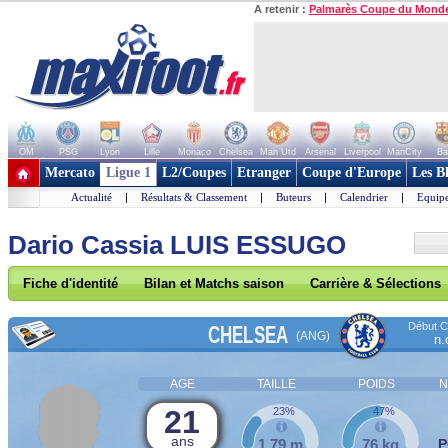
A retenir :
Palmarès Coupe du Mond
OM
PSG
Lyon
Lille
Monaco
Chelsea
Man Utd
Arsenal
Liverpool
ManCity
Ba
+ de clubs
Mercato
Ligue 1
L2/Coupes
Etranger
Coupe d'Europe
Les B
Actualité
|
Résultats & Classement
|
Buteurs
|
Calendrier
|
Equipe
Dario Cassia LUIS ESSUGO
Fiche d'identité
Bilan et Matchs saison
Carrière & Sélections
Début Co
CHELSEA
(ANG)
n.
AGE
TAILLE
POIDS
N
21
23%
47%
ans
1,79 m
76 kg
P