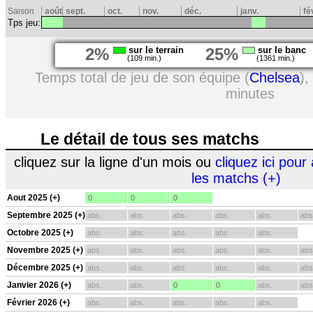
Saison
août
sept.
oct.
nov.
déc.
janv.
fé
Tps jeu:
2%
sur le terrain
25%
sur le banc
(109 min.)
(1361 min.)
Temps total de jeu de son équipe (
Chelsea
),
minutes
Le détail de tous ses matchs
cliquez sur la ligne d'un mois ou
cliquez ici pour 
les matchs (+)
Aout 2025 (+)
0
0
0
Septembre 2025 (+)
abs.
abs.
abs.
abs.
abs.
abs
Octobre 2025 (+)
abs.
abs.
abs.
abs.
abs.
Novembre 2025 (+)
abs.
abs.
abs.
abs.
abs.
abs
Décembre 2025 (+)
abs.
abs.
abs.
abs.
abs.
abs
Janvier 2026 (+)
abs.
abs.
0
0
abs.
abs
Février 2026 (+)
abs.
abs.
abs.
abs.
abs.