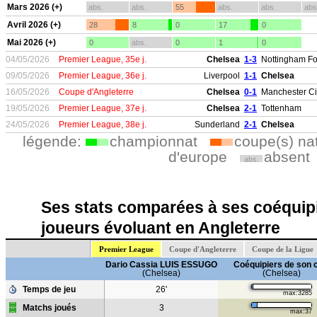
Mars 2026 (+)
abs.
abs.
55
abs.
abs.
abs
Avril 2026 (+)
28
8
0
17
0
Mai 2026 (+)
0
abs.
0
1
0
04/05/2026
Premier League, 35e j.
Chelsea
1-3
Nottingham Fo
09/05/2026
Premier League, 36e j.
Liverpool
1-1
Chelsea
16/05/2026
Coupe d'Angleterre
Chelsea
0-1
Manchester Ci
19/05/2026
Premier League, 37e j.
Chelsea
2-1
Tottenham
24/05/2026
Premier League, 38e j.
Sunderland
2-1
Chelsea
légende:
championnat
coupe(s) na
d'europe
absent
abs.
Ses stats comparées à ses coéquipi
joueurs évoluant en Angleterre
Premier League
Coupe d'Angleterre
Coupe de la Ligue
Dario Cassia LUIS ESSUGO
Coéquipiers de son 
(Chelsea)
(Chelsea)
Temps de jeu
26'
max:3285
Matchs joués
3
max:37