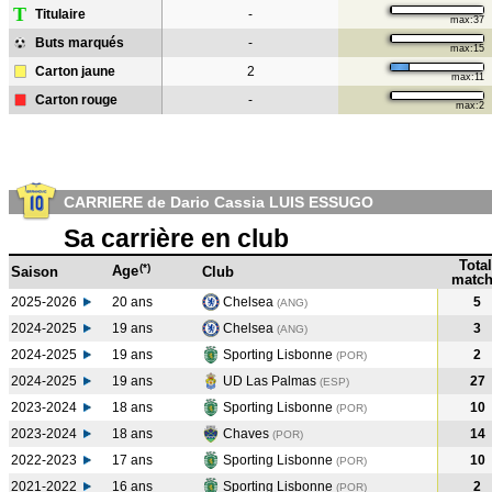
T
Titulaire
-
max:37
Buts marqués
-
max:15
Carton jaune
2
max:11
Carton rouge
-
max:2
CARRIERE de Dario Cassia LUIS ESSUGO
Sa carrière en club
Total
(*)
Age
Saison
Club
match
2025-2026
20 ans
Chelsea
5
(ANG)
2024-2025
19 ans
Chelsea
3
(ANG
)
2024-2025
19 ans
Sporting Lisbonne
2
(POR
)
2024-2025
19 ans
UD Las Palmas
27
(ESP
)
2023-2024
18 ans
Sporting Lisbonne
10
(POR
)
2023-2024
18 ans
Chaves
14
(POR
)
2022-2023
17 ans
Sporting Lisbonne
10
(POR
)
2021-2022
16 ans
Sporting Lisbonne
2
(POR
)