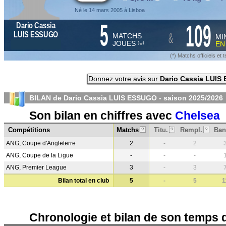
Né le 14 mars 2005 à Lisboa
5
109
Dario Cassia
&
LUIS ESSUGO
MATCHS
MI
JOUES
E
*
(
)
(*) Matchs officiels e
Donnez votre avis sur
Dario Cassia LUIS
BILAN de Dario Cassia LUIS ESSUGO - saison
2025/2026
Son bilan en chiffres avec
Chelsea
Compétitions
Matchs
Titu.
Rempl.
Ban
?
?
?
ANG, Coupe d'Angleterre
2
-
2
ANG, Coupe de la Ligue
-
-
-
ANG, Premier League
3
-
3
Bilan total en club
5
-
5
1
Chronologie et bilan de son temps 