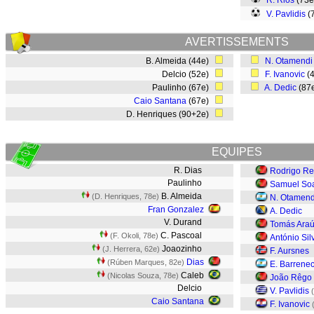
R. Rios
(73
V. Pavlidis
(
AVERTISSEMENTS
B. Almeida (44e)
N. Otamendi
Delcio (52e)
F. Ivanovic
(
Paulinho (67e)
A. Dedic
(87
Caio Santana
(67e)
D. Henriques (90+2e)
EQUIPES
R. Dias
Rodrigo R
Paulinho
Samuel So
B. Almeida
(D. Henriques, 78e)
N. Otamend
Fran Gonzalez
A. Dedic
V. Durand
Tomás Araú
C. Pascoal
(F. Okoli, 78e)
António Sil
Joaozinho
(J. Herrera, 62e)
F. Aursnes
Dias
(Rúben Marques, 82e)
E. Barrene
Caleb
(Nicolas Souza, 78e)
João Rêgo
Delcio
V. Pavlidis
(
Caio Santana
F. Ivanovic