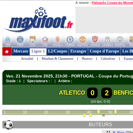
A retenir :
Palmarès Coupe du Mond
OM
PSG
Lyon
Lille
Monaco
Chelsea
Man Utd
Arsenal
Liverpool
ManCity
Ba
+ de clubs
Mercato
Ligue 1
L2/Coupes
Etranger
Coupe d'Europe
Les B
Actualité
|
Résultats & Classement
|
Buteurs
|
Calendrier
|
Equipe
Ven. 21 Novembre 2025, 21h30 - PORTUGAL - Coupe du Portug
Stade :
à |
Spectateurs :
- |
Arbitre :
0
2
ATLETICO
BENFI
(mi-tps: 0-0)
1
10
20
30
40
50
6
BUTEURS