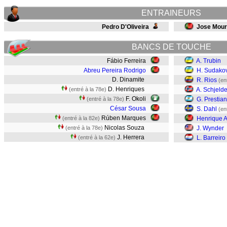
ENTRAINEURS
Pedro D'Oliveira
Jose Mour
BANCS DE TOUCHE
Fábio Ferreira
A. Trubin
Abreu Pereira Rodrigo
H. Sudako
D. Dinamite
R. Rios
(en
D. Henriques
(entré à la 78e)
A. Schjeld
F. Okoli
(entré à la 78e)
G. Prestian
César Sousa
S. Dahl
(en
Rúben Marques
(entré à la 82e)
Henrique A
Nicolas Souza
(entré à la 78e)
J. Wynder
J. Herrera
(entré à la 62e)
L. Barreiro