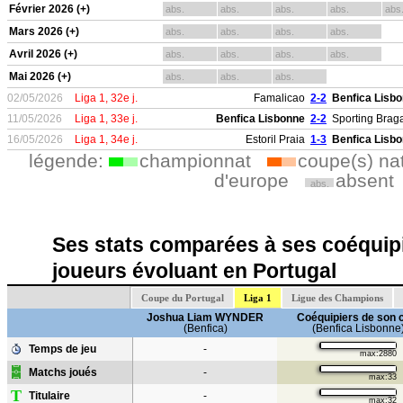
Février 2026 (+)
abs.
abs.
abs.
abs.
abs
Mars 2026 (+)
abs.
abs.
abs.
abs.
Avril 2026 (+)
abs.
abs.
abs.
abs.
Mai 2026 (+)
abs.
abs.
abs.
02/05/2026
Liga 1, 32e j.
Famalicao
2-2
Benfica Lisb
11/05/2026
Liga 1, 33e j.
Benfica Lisbonne
2-2
Sporting Brag
16/05/2026
Liga 1, 34e j.
Estoril Praia
1-3
Benfica Lisb
légende:
championnat
coupe(s) na
d'europe
absent
abs.
Ses stats comparées à ses coéquipi
joueurs évoluant en Portugal
Coupe du Portugal
Liga 1
Ligue des Champions
Joshua Liam WYNDER
Coéquipiers de son 
(Benfica)
(Benfica Lisbonne
Temps de jeu
-
max:2880
Matchs joués
-
max:33
T
Titulaire
-
max:32