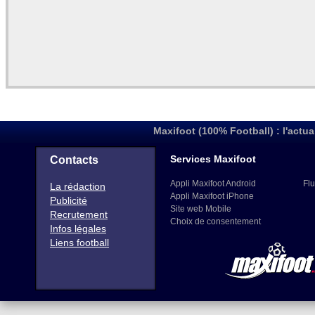
Maxifoot (100% Football) : l'actua
Services Maxifoot
Contacts
Appli Maxifoot Android
Flu
La rédaction
Appli Maxifoot iPhone
Publicité
Site web Mobile
Recrutement
Choix de consentement
Infos légales
Liens football