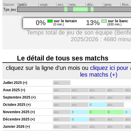
Saison
juil.
août
sept.
oct.
nov.
déc.
janv.
févr.
Tps jeu:
0%
sur le terrain
13%
sur le banc
(0 min.)
(630 min.)
Temps total de jeu de son équipe (Benfi
2025/2026 : 4680 minu
Le détail de tous ses matchs
cliquez sur la ligne d'un mois ou
cliquez ici pour 
les matchs (+)
Juillet 2025 (+)
abs.
Aout 2025 (+)
abs.
abs.
abs.
abs.
abs
Septembre 2025 (+)
abs.
abs.
abs.
abs.
abs
Octobre 2025 (+)
abs.
abs.
0
abs.
Novembre 2025 (+)
abs.
0
0
0
0
Décembre 2025 (+)
abs.
0
abs.
abs.
abs
Janvier 2026 (+)
abs.
abs.
abs.
abs.
abs