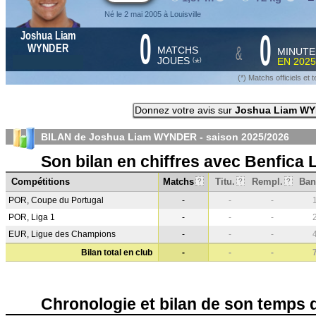
Né le 2 mai 2005 à Louisville
0
0
Joshua Liam
&
WYNDER
MATCHS
MINUTE
JOUES
EN
2025
*
(
)
(*) Matchs officiels e
Donnez votre avis sur
Joshua Liam W
BILAN de Joshua Liam WYNDER - saison
2025/2026
Son bilan en chiffres avec Benfica
Compétitions
Matchs
Titu.
Rempl.
Ban
?
?
?
POR, Coupe du Portugal
-
-
-
POR, Liga 1
-
-
-
EUR, Ligue des Champions
-
-
-
Bilan total en club
-
-
-
Chronologie et bilan de son temps 