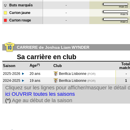
Buts marqués
-
max:22
Carton jaune
-
max:9
Carton rouge
-
max:2
CARRIERE de Joshua Liam WYNDER
Sa carrière en club
Total
(*)
Age
Saison
Club
match
2025-2026
20 ans
Benfica Lisbonne
-
(POR)
2024-2025
19 ans
Benfica Lisbonne
1
(POR
)
Cliquez sur les lignes pour afficher/masquer le détai
ici OUVRIR toutes les saisons
(*)
Age au début de la saison