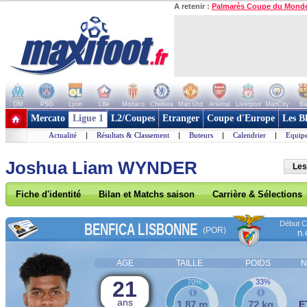
A retenir :
Palmarès Coupe du Mond
OM
PSG
Lyon
Lille
Monaco
Chelsea
Man Utd
Arsenal
Liverpool
ManCity
Ba
+ de clubs
Mercato
Ligue 1
L2/Coupes
Etranger
Coupe d'Europe
Les B
Actualité
|
Résultats & Classement
|
Buteurs
|
Calendrier
|
Equipe
Joshua Liam WYNDER
Les
Fiche d'identité
Bilan et Matchs saison
Carrière & Sélections
Début Co
BENFICA LISBONNE
(POR)
n.
AGE
TAILLE
POIDS
N
21
70%
33%
ans
1,87 m
72 kg
E