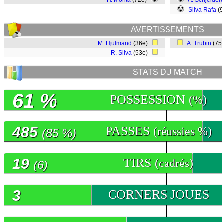
H. Morita
(72e)
A. Schjelder
Silva Rafa
(
AVERTISSEMENTS
M. Hjulmand
(36e)
A. Trubin
(7
R. Silva
(53e)
STATS DU MATCH
61 %
POSSESSION
(%)
485
PASSES
(réussies %)
(85 %)
19
TIRS
(cadrés)
(6)
3
CORNERS JOUES