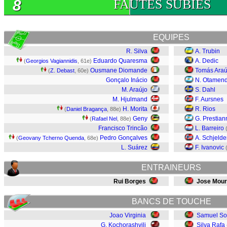
8
FAUTES SUBIES
EQUIPES
R. Silva
A. Trubin
Eduardo Quaresma
A. Dedic
(
Georgios Vagiannidis
, 61e)
Ousmane Diomande
Tomás Araú
(
Z. Debast
, 60e)
Gonçalo Inácio
N. Otamend
M. Araújo
S. Dahl
M. Hjulmand
F. Aursnes
H. Morita
R. Rios
(
Daniel Bragança
, 88e)
Geny
G. Prestian
(
Rafael Nel
, 88e)
Francisco Trincão
L. Barreiro
Pedro Gonçalves
A. Schjelde
(
Geovany Tcherno Quenda
, 68e)
L. Suárez
F. Ivanovic
ENTRAINEURS
Rui Borges
Jose Mour
BANCS DE TOUCHE
Joao Virginia
Samuel So
G. Kochorashvili
Silva Rafa