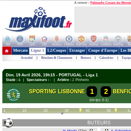
A retenir :
Palmarès Coupe du Mond
OM
PSG
Lyon
Lille
Monaco
Chelsea
Man Utd
Arsenal
Liverpool
ManCity
Ba
+ de clubs
Mercato
Ligue 1
L2/Coupes
Etranger
Coupe d'Europe
Les B
Actualité
|
Résultats & Classement
|
Buteurs
|
Calendrier
|
Equipe
Dim. 19 Avril 2026, 19h15 - PORTUGAL - Liga 1
Stade :
à |
Spectateurs :
- |
Arbitre :
J. Pinheiro
1
2
SPORTING LISBONNE
BENFI
(mi-tps: 0-1)
1
10
20
30
40
50
6
BUTEURS