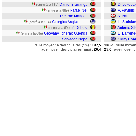
Daniel Bragança
D. Lukébak
(entré à la 88e)
Rafael Nel
V. Pavlidis
(entré à la 88e)
Ricardo Mangas
A. Bah
Georgios Vagiannidis
H. Sudako
(entré à la 61e)
Z. Debast
António Sil
(entré à la 60e)
Geovany Tcherno Quenda
E. Barren
(entré à la 68e)
Salvador Blopa
Sidny Cabr
taille moyenne des titulaires (cm) :
182,5
180,4
: taille moye
age moyen des titulaires (ans) :
26,4
25,0
: age moyen de