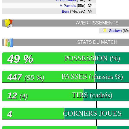
G. Prestianni
(14e)
V. Pavlidis
(55e)
Beni
(74e, csc)
AVERTISSEMENTS
Gustavo
(69
STATS DU MATCH
49 %
POSSESSION
(%)
447
PASSES
(réussies %)
(85 %)
12
TIRS
(cadrés)
(4)
4
CORNERS JOUES