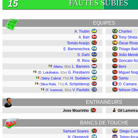
15
FAUTES SUBIES
EQUIPES
A. Trubin
Charles
A. Bah
Tony Strata
Tomás Araújo
Óscar Riva
E. Barrenechea
Thiago Bali
S. Dahl
João Mend
R. Rios
Goncalo No
L. Barreiro
Beni
(
Manu
, 85e)
G. Prestianni
Miguel Nog
(
D. Lukébakio
, 82e)
H. Sudakov
Samu
(
Sidny Cabral
, 77e)
A. Schjelderup
O. Camara
(
Silva Rafa
, 77e)
V. Pavlidis
Nélson Oliv
(
F. Ivanovic
, 82e)
ENTRAINEURS
Jose Mourinho
Gil Lameira
BANCS DE TOUCHE
Samuel Soares
Diego Cast
N. Otamendi
Telmo Arca