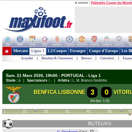
A retenir :
Palmarès Coupe du Mond
OM
PSG
Lyon
Lille
Monaco
Chelsea
Man Utd
Arsenal
Liverpool
ManCity
Ba
+ de clubs
Mercato
Ligue 1
L2/Coupes
Etranger
Coupe d'Europe
Les B
Actualité
|
Résultats & Classement
|
Buteurs
|
Calendrier
|
Equipe
Sam. 21 Mars 2026, 19h00 - PORTUGAL - Liga 1
Stade :
à |
Spectateurs :
- |
Arbitre :
L. M. Branco Godinho
3
0
BENFICA LISBONNE
VITOR
(mi-tps: 1-0)
1
10
20
30
40
50
6
BUTEURS