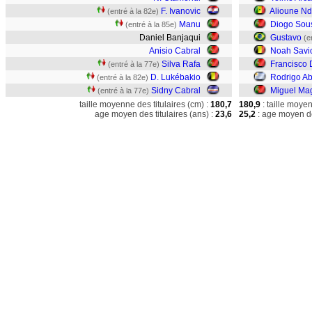
F. Ivanovic
Alioune N
(entré à la 82e)
Manu
Diogo Sou
(entré à la 85e)
Daniel Banjaqui
Gustavo
(e
Anisio Cabral
Noah Savi
Silva Rafa
Francisco 
(entré à la 77e)
D. Lukébakio
Rodrigo Ab
(entré à la 82e)
Sidny Cabral
Miguel Ma
(entré à la 77e)
taille moyenne des titulaires (cm) :
180,7
180,9
: taille moye
age moyen des titulaires (ans) :
23,6
25,2
: age moyen de