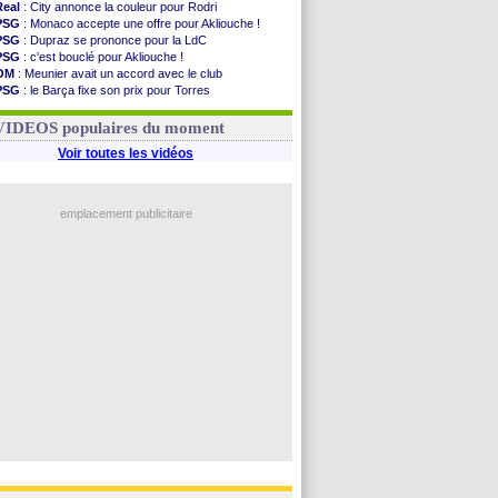
Real
: City annonce la couleur pour Rodri
PSG
: Monaco accepte une offre pour Akliouche !
PSG
: Dupraz se prononce pour la LdC
PSG
: c'est bouclé pour Akliouche !
OM
: Meunier avait un accord avec le club
PSG
: le Barça fixe son prix pour Torres
OM
: accord de principe entre Rulli et Man City
Barça
: Torres souhaite rejoindre le PSG !
VIDEOS populaires du moment
Voir toutes les vidéos
emplacement publicitaire