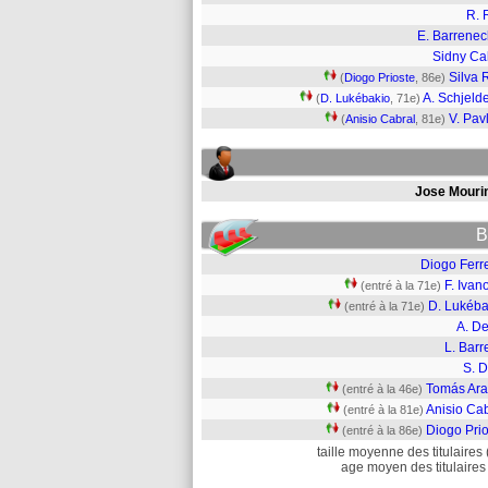
R. 
E. Barrene
Sidny Ca
Silva 
(
Diogo Prioste
, 86e)
A. Schjeld
(
D. Lukébakio
, 71e)
V. Pavl
(
Anisio Cabral
, 81e)
Jose Mouri
B
Diogo Ferr
F. Ivan
(entré à la 71e)
D. Lukéba
(entré à la 71e)
A. De
L. Barr
S. D
Tomás Ara
(entré à la 46e)
Anisio Cab
(entré à la 81e)
Diogo Prio
(entré à la 86e)
taille moyenne des titulaires 
age moyen des titulaires 