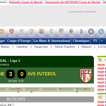
etenir :
Palmarès Coupe du Monde
-
Classement des BUTEURS Coupe du Monde
-
TA
emplacement publicitaire
n Utd
Arsenal
Liverpool
ManCity
Barca
Real
Atletico
Milan
Juve
Inter
Naples
ger
Coupe d'Europe
Les Bleus & International
Chroniques
TV
+
Buteurs
|
Calendrier
|
Equipe type
|
Tableau Transferts
|
Palmarès
|
Les Cl
GAL - Liga 1
onseca
00h06
05/08
05/08
3
0
NE
AVS FUTEBOL
05/08
05/08
(mi-tps: 3-0)
05/08
05/08
40
50
60
70
80
90
05/08
05/08
05/08
BUTEURS
05/08
05/08
05/08
05/08