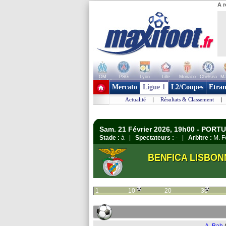
A r
OM
PSG
Lyon
Lille
Monaco
Chelsea
Ma
+ de clubs
Mercato
Ligue 1
L2/Coupes
Etran
Actualité
|
Résultats & Classement
|
Sam. 21 Février 2026, 19h00 - PORTU
Stade :
à |
Spectateurs :
- |
Arbitre :
M. F
BENFICA LISBON
1
10
20
30