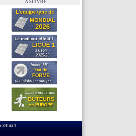
A SUIVRE
L'equipe type de
MONDIAL
2026
Le meilleur effectif
LIGUE 1
saison
2025-26
Indice MF :
l'état de
FORME
des clubs en europe
Classements des
BUTEURS
en EUROPE
o 24h/24