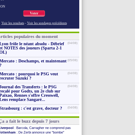
NON
Voter
Voir les resultats
-
Voir les sondages précédents
articles populaires du moment
(04/08)
Lyon frôle le néant absolu - Débrief
et NOTES des joueurs (Sparta 2-1
OL)
(05/08)
Mercato : Deschamps, et maintenant
?
(04/08)
Mercato : pourquoi le PSG veut
recruter Suzuki ?
(04/08)
Journal des Transferts : le PSG
recalé pour Godts, un 2e club sur
Paixao, Rennes s'offre Cresswell,
Lens remplace Sangaré...
(04/08)
Strasbourg : c'est grave, docteur ?
Ça a fait le buzz depuis 7 jours
Liverpool
: Barcola, Carragher ne comprend pas
Tottenham
: De Zerbi annonce une "bombe"