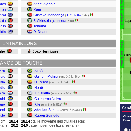
N
F
Rios
Angel Algobia
Pr
I
C
chea
Roni
A
Ca
L
bral
Gustavo Mendonça
(
T. Galletto
, 54e)
L
I
S
Rafa
B. Akinsola
Lop
(
Ó. Perea
, 54e)
Da
B
O
erup
Tomane
.
Ba
idis
D. Duarte
De
L
ENTRAINEURS
A
I
V
S
nho
Joao Henriques
S
F
U
Duart
T
S
E
B
ANCS DE TOUCHE
Ki
O
L
N
eira
Simão
Ga
ovic
Guillem Molina
(entré à la 46e)
N
kio
Ó. Perea
(entré à la 54e)
Pe
dic
Nenê
Mo
eiro
T. Galletto
(entré à la 54e)
S
ahl
Guilherme Neiva
újo
Kiki
(entré à la 81e)
Sond
ral
Aderllan Santos
(entré à la 46e)
ste
Ruben Semedo
Zidan
Franc
(cm) :
182,4
182,4
: taille moyenne des titulaires (cm)
(ans) :
26,2
24,9
: age moyen des titulaires (ans)
O