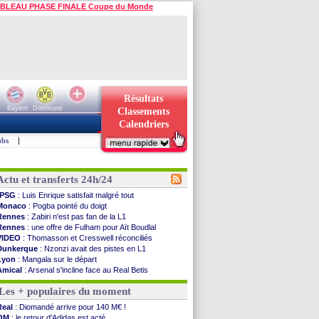
BLEAU PHASE FINALE Coupe du Monde
Résultats
Bayern
Dortmund
Classements
Calendriers
ubs
|
Actu et transferts 24h/24
PSG
: Luis Enrique satisfait malgré tout
Monaco
: Pogba pointé du doigt
Rennes
: Zabiri n'est pas fan de la L1
Rennes
: une offre de Fulham pour Aït Boudlal
VIDEO
: Thomasson et Cresswell réconciliés
Dunkerque
: Nzonzi avait des pistes en L1
Lyon
: Mangala sur le départ
Amical
: Arsenal s'incline face au Real Betis
Amical
: lourde défaite pour le PSG
Les + populaires du moment
Man City
: Maresca flou pour Reijnders
LdC
: Fenerbahçe prend une belle option
Real
: Diomandé arrive pour 140 M€ !
Al-Diriyah
: Mbemba arrive libre (officiel)
OM
: le retour d'Adidas est acté