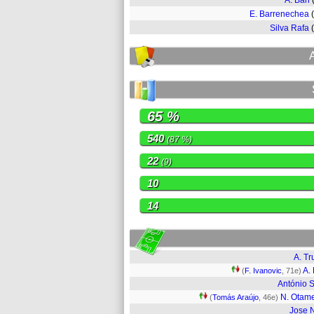
A. Bah
E. Barrenechea
Silva Rafa
65 %
540
(87 %)
22
(9)
10
14
A. Tr
A.
(
F. Ivanovic
, 71e)
António S
N. Otam
(
Tomás Araújo
, 46e)
Jose 