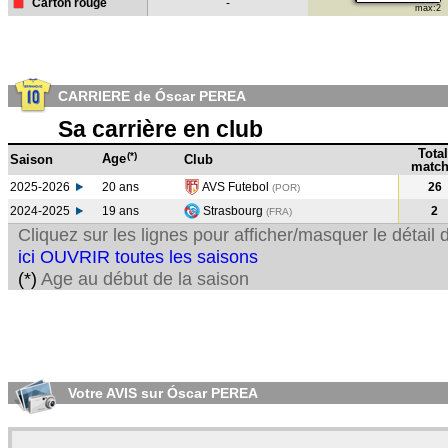
Carton rouge
-
max:2
CARRIERE de Óscar PEREA
Sa carrière en club
Total
(*)
Age
Saison
Club
match
2025-2026
20 ans
AVS Futebol
26
(POR)
2024-2025
19 ans
Strasbourg
2
(FRA
)
Cliquez sur les lignes pour afficher/masquer le détai
ici OUVRIR toutes les saisons
(*)
Age au début de la saison
Votre AVIS sur Óscar PEREA