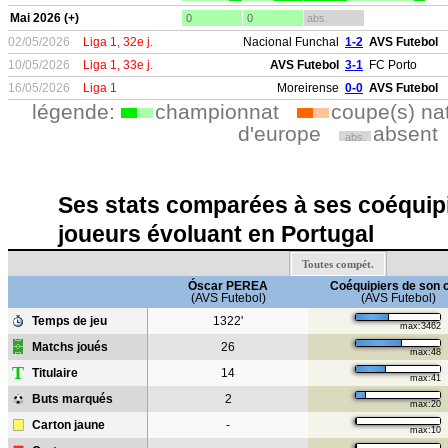
Mai 2026 (+)
0
0
abs.
02/05/2026
Liga 1, 32e j.
Nacional Funchal
1-2
AVS Futebol
10/05/2026
Liga 1, 33e j.
AVS Futebol
3-1
FC Porto
16/05/2026
Liga 1
Moreirense
0-0
AVS Futebol
légende:
championnat
coupe(s) na
d'europe
absent
abs.
Ses stats comparées à ses coéquipi
joueurs évoluant en Portugal
Toutes compét.
Óscar PEREA
Coéquipiers de son 
(AVS Futebol)
(AVS Futebol)
Temps de jeu
1322'
max:3462
Matchs joués
26
max:48
T
Titulaire
14
max:41
Buts marqués
2
max:20
Carton jaune
-
max:10