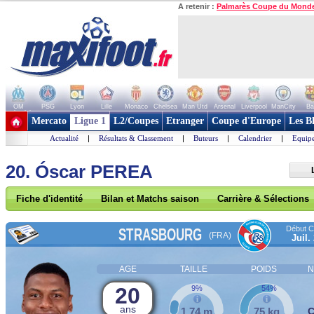
A retenir :
Palmarès Coupe du Mond
OM
PSG
Lyon
Lille
Monaco
Chelsea
Man Utd
Arsenal
Liverpool
ManCity
Ba
+ de clubs
Mercato
Ligue 1
L2/Coupes
Etranger
Coupe d'Europe
Les B
Actualité
|
Résultats & Classement
|
Buteurs
|
Calendrier
|
Equipe
20. Óscar PEREA
Fiche d'identité
Bilan et Matchs saison
Carrière & Sélections
Début Co
STRASBOURG
(FRA)
Juil.
AGE
TAILLE
POIDS
N
20
9%
54%
ans
1,74 m
75 kg