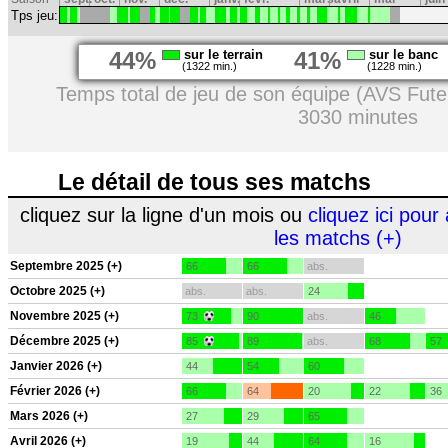
Tps jeu:
44%
sur le terrain
41%
sur le banc
(1322 min.)
(1228 min.)
Temps total de jeu de son équipe (AVS Fute
3030 minutes
Le détail de tous ses matchs
cliquez sur la ligne d'un mois ou
cliquez ici pour 
les matchs (+)
Septembre 2025 (+)
66
66
abs.
Octobre 2025 (+)
abs.
abs.
24
Novembre 2025 (+)
73
90
abs.
46
Décembre 2025 (+)
85
89
abs.
68
57
Janvier 2026 (+)
44
54
60
Février 2026 (+)
66
64
20
22
36
Mars 2026 (+)
27
29
65
Avril 2026 (+)
19
44
64
16