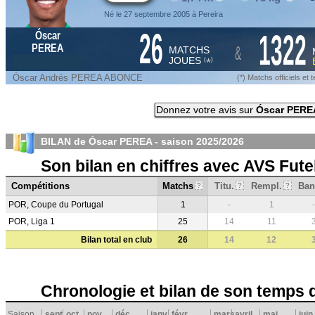
Né le 27 septembre 2005 à Pereira
26
1322
Óscar
&
PEREA
MATCHS
JOUES
*
(
)
Óscar Andrés PEREA ABONCE
(*) Matchs officiels e
Donnez votre avis sur
Óscar PERE
BILAN de Óscar PEREA - saison
2025/2026
Son bilan en chiffres avec AVS Fute
Compétitions
Matchs
Titu.
Rempl.
Ban
?
?
?
POR, Coupe du Portugal
1
-
1
-
POR, Liga 1
25
14
11
Bilan total en club
26
14
12
Chronologie et bilan de son temps 
Saison
sept.
oct.
nov.
déc.
janv.
févr.
mars
avril
mai
juin