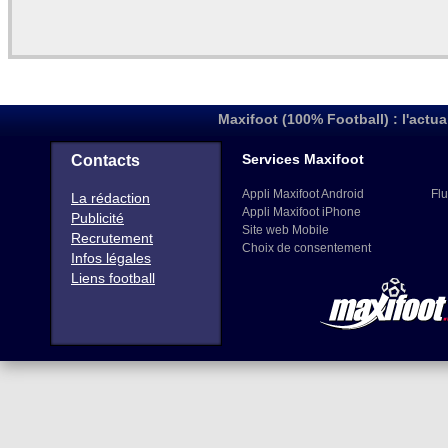
Maxifoot (100% Football) : l'actua
Services Maxifoot
Contacts
Appli Maxifoot Android
Flu
La rédaction
Appli Maxifoot iPhone
Publicité
Site web Mobile
Recrutement
Choix de consentement
Infos légales
Liens football