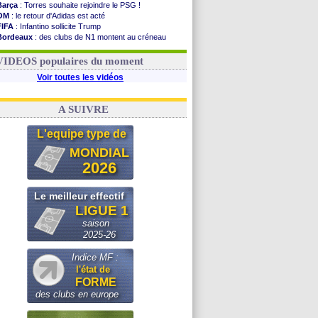
Barça
: Torres souhaite rejoindre le PSG !
OM
: le retour d'Adidas est acté
FIFA
: Infantino sollicite Trump
Bordeaux
: des clubs de N1 montent au créneau
Argentine
: quand Medina recadre... sa mère
Real
: le démenti de Leipzig pour Diomandé
VIDEOS populaires du moment
Voir toutes les vidéos
A SUIVRE
L'equipe type de
MONDIAL
2026
Le meilleur effectif
LIGUE 1
saison
2025-26
Indice MF :
l'état de
FORME
des clubs en europe