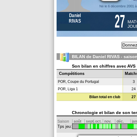
Né le 6 décembre 2001 à
27
Daniel
RIVAS
MAT
JOU
Donnez 
BILAN de Daniel RIVAS - saiso
Son bilan en chiffres avec AVS
Compétitions
Match
POR, Coupe du Portugal
3
POR, Liga 1
24
Bilan total en club
27
Chronologie et bilan de son te
Saison
août
sept.
oct.
nov.
déc.
jan
Tps jeu: