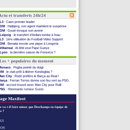
Actu et transferts 24h/24
L3
: Caen premier leader
OM
: Højbjerg, son agent maintient le suspense
OM
: Gouiri évoque son avenir
Leipzig
: le transfert d'Asllani tombe à l'eau
L3
: 1ère utilisation du Football Video Support
OM
: Benatia envoie une pique à Longoria
Villarreal
: Al-Ahli veut Pape Gueye
Lyon
: la dernière saison de Fonseca ?
OM
: un nouveau prétendant pour Højbjerg
Les + populaires du moment
Brest
: un gardien norvégien en approche ?
OM
: McCourt a versé 120 M€ en 2026
Monaco
: Pogba pointé du doigt
PSG
: 4 retours dans le groupe face à Man Utd ...
OM
: le club prêt à libérer Kondogbia ?
Nice
: Kevin Carlos va partir en Italie
Man City
: Rodri préfère le Barça au Real !
L1
: prison avec sursis requis contre un arbitre
Barça
: Ferran Torres donne son feu vert au PSG
Leganés
: c'est signé pour Luca Zidane (off.)
OM
: accord trouvé avec Man City pour Rulli
Atletico
: Ruggeri en route pour Aston Villa
PSG
: l'étonnante rumeur Gusto
Monaco
: Filipe Luis soutient Biereth
OM
: une offre pour Bulka
Lyon
: Mangala prêté à Getafe (officiel)
Ouganda
: Owori battu à mort à Kampala
age Maxifoot
PSG
: Nsoki va signer en Croatie
Arsenal
: Naples vise Gabriel Jesus
e va t-il faire mieux que Deschamps en équipe de
Real
: Mastantuono prêté à la Fiorentina (off.)
e ?
Man City
: accord avec le Barça pour Rodri ?
Rennes
: Haise a prolongé (officiel)
UI
Palace
: Tomiyasu a convaincu (officiel)
NON
Voir les brèves précédentes