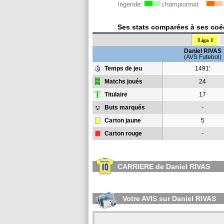
légende:
championnat
Ses stats comparées à ses coéq
Liga 1
Daniel RIVAS
(AVS Futebol)
Temps de jeu
1491'
Matchs joués
24
T
Titulaire
17
Buts marqués
-
Carton jaune
5
Carton rouge
-
CARRIERE de Daniel RIVAS
Votre AVIS sur Daniel RIVAS