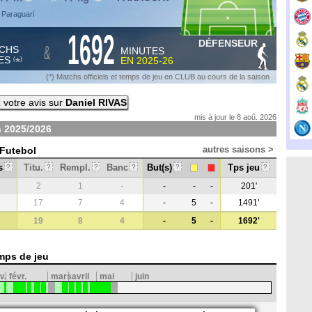
 Paraguarí
1692
DÉFENSEUR
&
CHS
MINUTES
ES
EN
2025-26
*
(
)
(*) Matchs officiels et temps de jeu en CLUB au cours de la saison
votre avis sur
Daniel RIVAS
mis à jour le 8 aoû. 2026
n
2025/2026
autres saisons >
 Futebol
s
Titu.
Rempl.
Banc
But(s)
Tps jeu
?
?
?
?
?
?
2
1
-
-
-
-
201'
17
7
4
-
5
-
1491'
19
8
4
-
5
-
1692'
mps de jeu
v.
févr.
mars
avril
mai
juin