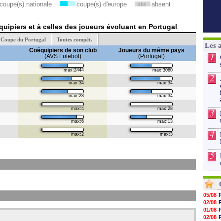
coupe(s) nationale
coupe(s) d'europe
absent
abs.
uipiers et à celles des joueurs évoluant en Portugal
Coupe du Portugal
Toutes compét.
Les 
Coéquipiers de son club
Joueurs du même pays
1
(AVS Futebol)
(Portugal)
max:2444
max:3060
2
max:34
max:34
max:28
max:34
max:4
max:28
3
max:6
max:13
4
max:2
max:3
5
05/08
02/08
01/08
02/08