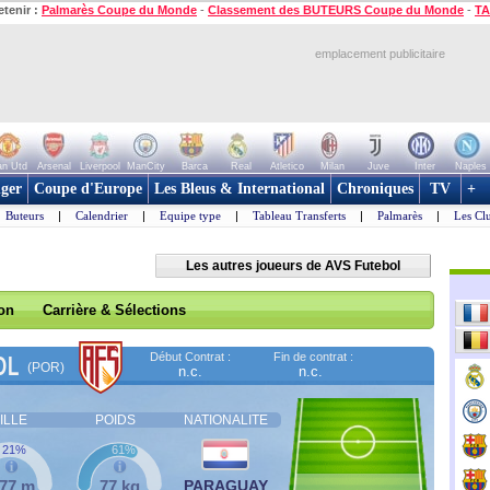
etenir :
Palmarès Coupe du Monde
-
Classement des BUTEURS Coupe du Monde
-
TA
emplacement publicitaire
n Utd
Arsenal
Liverpool
ManCity
Barca
Real
Atletico
Milan
Juve
Inter
Naples
ger
Coupe d'Europe
Les Bleus & International
Chroniques
TV
+
Buteurs
|
Calendrier
|
Equipe type
|
Tableau Transferts
|
Palmarès
|
Les Cl
Les autres joueurs de AVS Futebol
son
Carrière & Sélections
Début Contrat :
Fin de contrat :
OL
(POR)
n.c.
n.c.
ILLE
POIDS
NATIONALITE
21%
61%
,77 m
77 kg
PARAGUAY