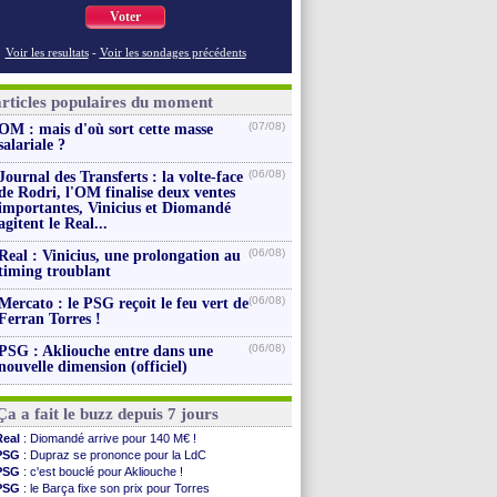
Voter
Voir les resultats
-
Voir les sondages précédents
articles populaires du moment
(07/08)
OM : mais d'où sort cette masse
salariale ?
(06/08)
Journal des Transferts : la volte-face
de Rodri, l'OM finalise deux ventes
importantes, Vinicius et Diomandé
agitent le Real...
(06/08)
Real : Vinicius, une prolongation au
timing troublant
(06/08)
Mercato : le PSG reçoit le feu vert de
Ferran Torres !
(06/08)
PSG : Akliouche entre dans une
nouvelle dimension (officiel)
Ça a fait le buzz depuis 7 jours
Real
: Diomandé arrive pour 140 M€ !
PSG
: Dupraz se prononce pour la LdC
PSG
: c'est bouclé pour Akliouche !
PSG
: le Barça fixe son prix pour Torres