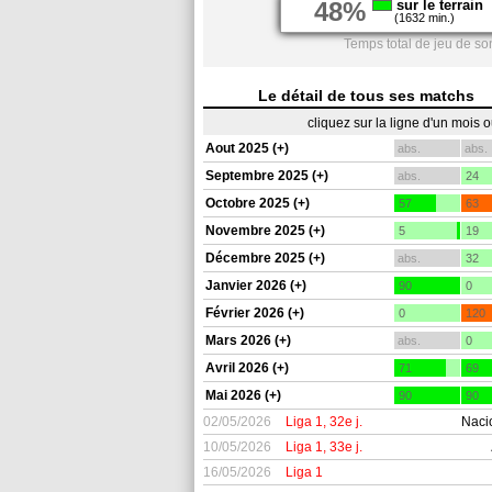
48%
sur le terrain
(1632 min.)
Temps total de jeu de so
Le détail de tous ses matchs
cliquez sur la ligne d'un mois 
Aout 2025 (+)
abs.
abs.
Septembre 2025 (+)
abs.
24
Octobre 2025 (+)
57
63
Novembre 2025 (+)
5
19
Décembre 2025 (+)
abs.
32
Janvier 2026 (+)
90
0
Février 2026 (+)
0
120
Mars 2026 (+)
abs.
0
Avril 2026 (+)
71
69
Mai 2026 (+)
90
90
02/05/2026
Liga 1, 32e j.
Naci
10/05/2026
Liga 1, 33e j.
16/05/2026
Liga 1