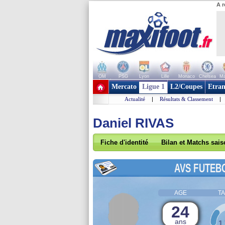
A r
OM
PSG
Lyon
Lille
Monaco
Chelsea
Ma
+ de clubs
Mercato
Ligue 1
L2/Coupes
Etran
Actualité
|
Résultats & Classement
|
Daniel RIVAS
Fiche d'identité
Bilan et Matchs sai
AVS FUTEB
AGE
TA
24
ans
1