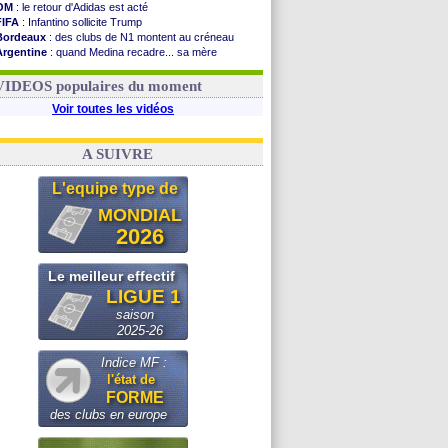
OM
: le retour d'Adidas est acté
FIFA
: Infantino sollicite Trump
Bordeaux
: des clubs de N1 montent au créneau
Argentine
: quand Medina recadre... sa mère
Real
: le démenti de Leipzig pour Diomandé
OM
: Paixão attire un 2e club anglais
VIDEOS populaires du moment
Voir toutes les vidéos
A SUIVRE
L'equipe type de
MONDIAL
2026
Le meilleur effectif
LIGUE 1
saison
2025-26
Indice MF :
l'état de
FORME
des clubs en europe