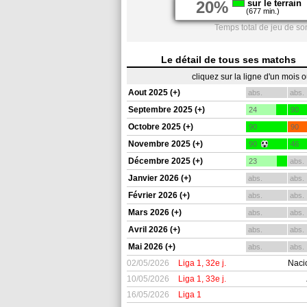
20%
sur le terrain
(677 min.)
Temps total de jeu de so
Le détail de tous ses matchs
cliquez sur la ligne d'un mois 
Aout 2025 (+)
abs.
abs.
Septembre 2025 (+)
24
90
Octobre 2025 (+)
90
90
Novembre 2025 (+)
90
46
Décembre 2025 (+)
23
abs.
Janvier 2026 (+)
abs.
abs.
Février 2026 (+)
abs.
abs.
Mars 2026 (+)
abs.
abs.
Avril 2026 (+)
abs.
abs.
Mai 2026 (+)
abs.
abs.
02/05/2026
Liga 1, 32e j.
Naci
10/05/2026
Liga 1, 33e j.
16/05/2026
Liga 1