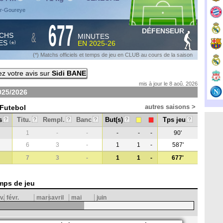
Pir-Goureye
677
DÉFENSEUR
&
CHS
MINUTES
ES
EN
2025-26
*
(
)
(*) Matchs officiels et temps de jeu en CLUB au cours de la saison
z votre avis sur
Sidi BANE
mis à jour le 8 aoû. 2026
025/2026
autres saisons >
 Futebol
s
Titu.
Rempl.
Banc
But(s)
Tps jeu
?
?
?
?
?
?
1
-
-
-
-
-
90'
6
3
-
1
1
-
587'
7
3
-
1
1
-
677'
mps de jeu
v.
févr.
mars
avril
mai
juin