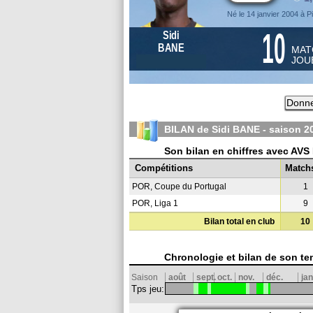
Né le 14 janvier 2004 à 
10
Sidi
BANE
MAT
JOU
Donne
BILAN de Sidi BANE - saison
2
Son bilan en chiffres avec AVS
Compétitions
Match
POR, Coupe du Portugal
1
POR, Liga 1
9
Bilan total en club
10
Chronologie et bilan de son te
Saison
août
sept.
oct.
nov.
déc.
jan
Tps jeu: