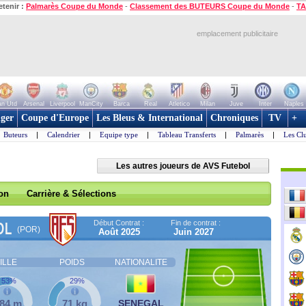
etenir :
Palmarès Coupe du Monde
-
Classement des BUTEURS Coupe du Monde
-
TA
emplacement publicitaire
n Utd
Arsenal
Liverpool
ManCity
Barca
Real
Atletico
Milan
Juve
Inter
Naples
ger
Coupe d'Europe
Les Bleus & International
Chroniques
TV
+
Buteurs
|
Calendrier
|
Equipe type
|
Tableau Transferts
|
Palmarès
|
Les Cl
Les autres joueurs de AVS Futebol
son
Carrière & Sélections
Début Contrat :
Fin de contrat :
OL
(POR)
Août 2025
Juin 2027
ILLE
POIDS
NATIONALITE
53%
29%
,84 m
71 kg
SENEGAL