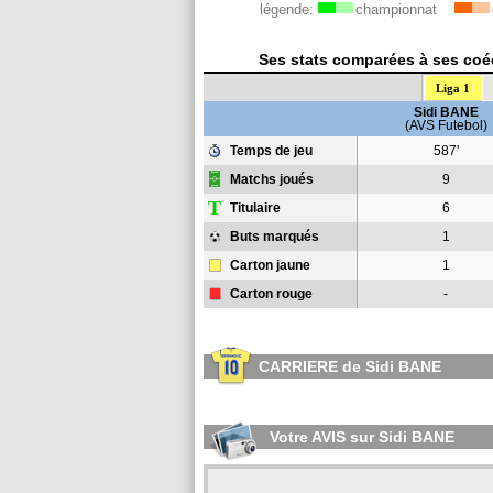
légende:
championnat
Ses stats comparées à ses coéq
Liga 1
Sidi BANE
(AVS Futebol)
Temps de jeu
587'
Matchs joués
9
T
Titulaire
6
Buts marqués
1
Carton jaune
1
Carton rouge
-
CARRIERE de Sidi BANE
Votre AVIS sur Sidi BANE