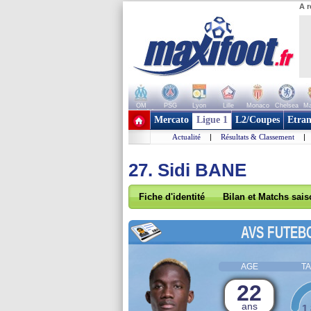
A r
OM
PSG
Lyon
Lille
Monaco
Chelsea
Ma
+ de clubs
Mercato
Ligue 1
L2/Coupes
Etran
Actualité
|
Résultats & Classement
|
27. Sidi BANE
Fiche d'identité
Bilan et Matchs sai
AVS FUTEB
AGE
TA
22
ans
1