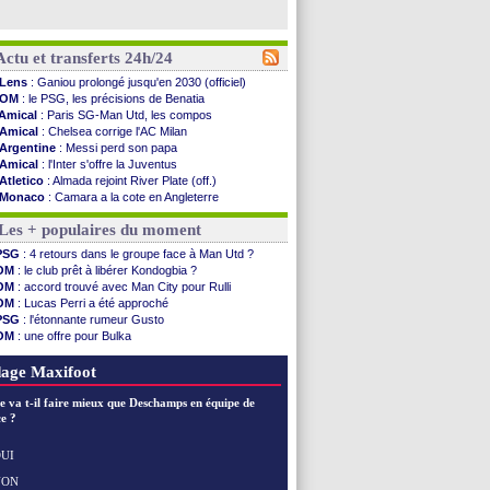
Actu et transferts 24h/24
Lens
: Ganiou prolongé jusqu'en 2030 (officiel)
OM
: le PSG, les précisions de Benatia
Amical
: Paris SG-Man Utd, les compos
Amical
: Chelsea corrige l'AC Milan
Argentine
: Messi perd son papa
Amical
: l'Inter s'offre la Juventus
Atletico
: Almada rejoint River Plate (off.)
Monaco
: Camara a la cote en Angleterre
Amical
: encore une défaite pour Strasbourg
Les + populaires du moment
OM
: la piste Goore en attaque
PSG
: ça négocie avec le Barça pour Torres
PSG
: 4 retours dans le groupe face à Man Utd ?
Amical
: Rennes s'incline contre Brentford
OM
: le club prêt à libérer Kondogbia ?
Arsenal
: c'est signé pour Guimaraes (officiel)
OM
: accord trouvé avec Man City pour Rulli
Amical
: Le Mans concède un nul
OM
: Lucas Perri a été approché
Real
: Mourinho durcit les règles
PSG
: l'étonnante rumeur Gusto
Amical
: Toulouse s'incline lourdement
OM
: une offre pour Bulka
OM
: Benatia et la "médiocrité" dans le club
Ouganda
: Owori battu à mort à Kampala
Newcastle
: Guimarães, le club se défend
OM
: une offre refusée pour Aguerd
age Maxifoot
L2
: la 1ère journée à suivre en DIRECT !
PSG
: une deuxième offre pour Suzuki
e va t-il faire mieux que Deschamps en équipe de
PSG
: le groupe pour le match face à Man Utd
e ?
OM
: le jour où tout a basculé pour Benatia
Heracles
: Reine-Adélaïde, le sort s'acharne...
UI
Monaco
: Mawissa a gravement blessé Uche
NON
Voir les brèves précédentes