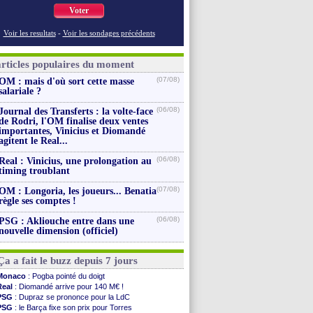
Voter
Voir les resultats
-
Voir les sondages précédents
articles populaires du moment
(07/08)
OM : mais d'où sort cette masse
salariale ?
(06/08)
Journal des Transferts : la volte-face
de Rodri, l'OM finalise deux ventes
importantes, Vinicius et Diomandé
agitent le Real...
(06/08)
Real : Vinicius, une prolongation au
timing troublant
(07/08)
OM : Longoria, les joueurs... Benatia
règle ses comptes !
(06/08)
PSG : Akliouche entre dans une
nouvelle dimension (officiel)
Ça a fait le buzz depuis 7 jours
Monaco
: Pogba pointé du doigt
Real
: Diomandé arrive pour 140 M€ !
PSG
: Dupraz se prononce pour la LdC
PSG
: le Barça fixe son prix pour Torres