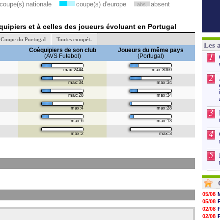
coupe(s) nationale
coupe(s) d'europe
absent
abs.
uipiers et à celles des joueurs évoluant en Portugal
Coupe du Portugal
Toutes compét.
Les 
Coéquipiers de son club
Joueurs du même pays
1
(AVS Futebol)
(Portugal)
max:2444
max:3060
2
max:34
max:34
max:28
max:34
max:4
max:28
3
max:6
max:13
4
max:2
max:3
5
05/08
05/08
02/08
02/08