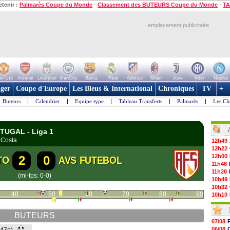
etenir :
Palmarès Coupe du Monde
-
Classement des BUTEURS Coupe du Monde
-
TA
emplacement publicitaire
n Utd
Arsenal
Liverpool
ManCity
Barca
Real
Atletico
Milan
Juve
Inter
Naples
ger
Coupe d'Europe
Les Bleus & International
Chroniques
TV
+
Buteurs
|
Calendrier
|
Equipe type
|
Tableau Transferts
|
Palmarès
|
Les Cl
RTUGAL - Liga 1
 Costa
12h49
12h22
12h00
2
0
TO
AVS FUTEBOL
11h46
11h20
(mi-tps: 0-0)
10h49
10h32
40
50
60
70
80
90
10h10
09h49
09h35
BUTEURS
09h08
07/08
08h54
06/08