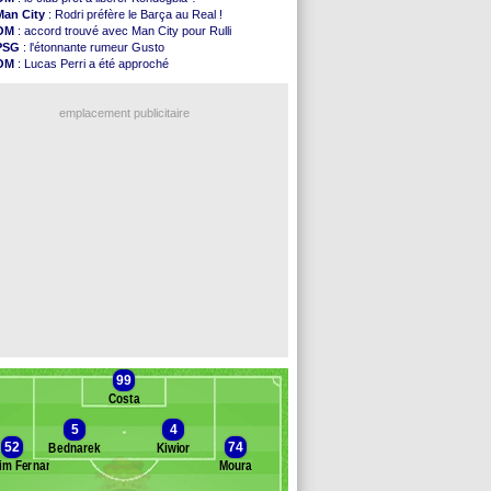
Man Utd
: le groupe pour défier le PSG
Man City
: Rodri préfère le Barça au Real !
L3
: Caen premier leader
OM
: accord trouvé avec Man City pour Rulli
OM
: Højbjerg, son agent maintient le suspense
PSG
: l'étonnante rumeur Gusto
OM
: Gouiri évoque son avenir
OM
: Lucas Perri a été approché
Leipzig
: le transfert d'Asllani tombe à l'eau
OM
: une offre pour Bulka
L3
: 1ère utilisation du Football Video Support
Ouganda
: Owori battu à mort à Kampala
OM
: Benatia envoie une pique à Longoria
emplacement publicitaire
illarreal
: Al-Ahli veut Pape Gueye
Lyon
: la dernière saison de Fonseca ?
OM
: un nouveau prétendant pour Højbjerg
Brest
: un gardien norvégien en approche ?
OM
: McCourt a versé 120 M€ en 2026
Voir les brèves précédentes
99
Costa
5
4
52
74
Bednarek
Kiwior
im Fernandes
Moura