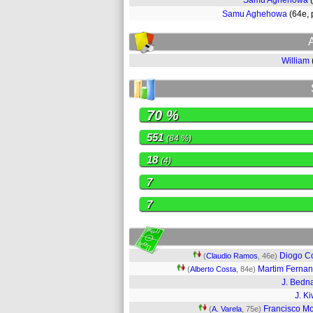
Samu Aghehowa
Samu Aghehowa
(64e,
William
70 %
551
(84 %)
18
(4)
7
7
Diogo C
(
Claudio Ramos
, 46e)
Martim Ferna
(
Alberto Costa
, 84e)
J. Bedn
J. Ki
Francisco M
(
A. Varela
, 75e)