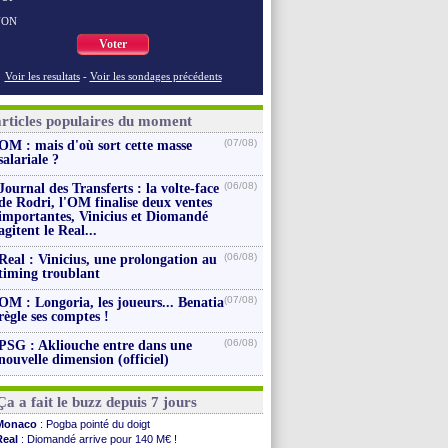
NON
Voter
Voir les resultats
-
Voir les sondages précédents
articles populaires du moment
(07/08)
OM : mais d'où sort cette masse
salariale ?
(06/08)
Journal des Transferts : la volte-face
de Rodri, l'OM finalise deux ventes
importantes, Vinicius et Diomandé
agitent le Real...
(06/08)
Real : Vinicius, une prolongation au
timing troublant
(07/08)
OM : Longoria, les joueurs... Benatia
règle ses comptes !
(06/08)
PSG : Akliouche entre dans une
nouvelle dimension (officiel)
Ça a fait le buzz depuis 7 jours
Monaco
: Pogba pointé du doigt
Real
: Diomandé arrive pour 140 M€ !