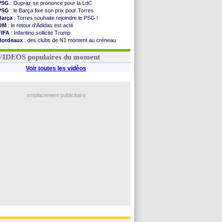
PSG
: Dupraz se prononce pour la LdC
PSG
: le Barça fixe son prix pour Torres
Barça
: Torres souhaite rejoindre le PSG !
OM
: le retour d'Adidas est acté
FIFA
: Infantino sollicite Trump
Bordeaux
: des clubs de N1 montent au créneau
Argentine
: quand Medina recadre... sa mère
Real
: le démenti de Leipzig pour Diomandé
VIDEOS populaires du moment
Voir toutes les vidéos
emplacement publicitaire