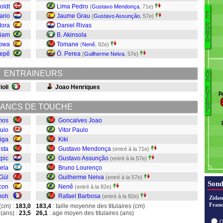
oldt
Lima Pedro
(
Gustavo Mendonça
, 71e)
F
ario
Jaume Grau
(
Gustavo Assunção
, 57e)
C
Mora
Daniel Rivas
K
P
O
R
A
liam
B. Akinsola
T
O
Gü
owa
Tomane
(
Nenê
, 82e)
Va
epê
Ó. Perea
(
Guilherme Neiva
, 57e)
Pr
A
ENTRAINEURS
A
V
Ve
S
oli
Joao Henriques
B
F
E
U
P
T
N
C
E
B
ANCS DE TOUCHE
N
O
L
mos
Goncalves Joao
uio
Vitor Paulo
iga
Kiki
Ki
sta
Gustavo Mendonça
(entré à la 71e)
Pa
pic
Gustavo Assunção
(entré à la 57e)
Jo
rela
Bruno Lourenço
Gül
Guilherme Neiva
(entré à la 57e)
Sond
con
Nenê
(entré à la 82e)
moh
Rafael Barbosa
(entré à la 82e)
Zidan
Franc
(cm) :
183,0
183,4
: taille moyenne des titulaires (cm)
(ans) :
23,5
26,1
: age moyen des titulaires (ans)
O