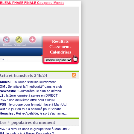
BLEAU PHASE FINALE Coupe du Monde
Résultats
Bayern
Dortmund
Classements
Calendriers
ubs
|
Actu et transferts 24h/24
Amical
: Toulouse s'incline lourdement
OM
: Benatia et la "médiocrité" dans le club
Newcastle
: Guimarães, le club se défend
L2
: la 1ère journée à suivre en DIRECT !
PSG
: une deuxième offre pour Suzuki
PSG
: le groupe pour le match face à Man Utd
OM
: le jour où tout a basculé pour Benatia
Heracles
: Reine-Adélaïde, le sort s'acharne...
Monaco
: Mawissa a gravement blessé Uche
Les + populaires du moment
OM
: accord avec la Real Sociedad pour Aguerd
Barça
: Araujo va partir en prêt à Liverpool
PSG
: 4 retours dans le groupe face à Man Utd ?
OM
: Côme pousse pour Gouiri
OM
: le club prêt à libérer Kondogbia ?