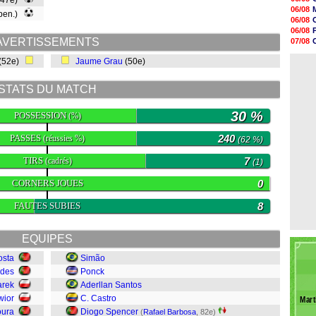
(47e)
08h32
06/08
 pen.)
07/08
06/08
07/08
06/08
07/08
AVERTISSEMENTS
07/08
07/08
06/08
07/08
(52e)
Jaume Grau
(50e)
06/08
07/08
07/08
V
STATS DU MATCH
07/08
07/08
07/08
30 %
POSSESSION
(%)
07/08
PASSES
240
(réussies %)
(62 %)
TIRS
7
(cadrés)
(1)
CORNERS JOUES
0
FAUTES SUBIES
8
EQUIPES
osta
Simão
ndes
Ponck
arek
Aderllan Santos
wior
C. Castro
Mart
oura
Diogo Spencer
(
Rafael Barbosa
, 82e)