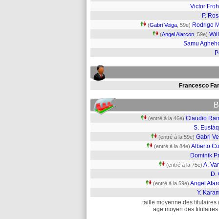
Victor Froh
P. Ros
Rodrigo 
(
Gabri Veiga
, 59e)
Wil
(
Angel Alarcon
, 59e)
Samu Agheh
P
Francesco Fari
B
Claudio Ra
(entré à la 46e)
S. Eustáq
Gabri Ve
(entré à la 59e)
Alberto Co
(entré à la 84e)
Dominik Pr
A. Va
(entré à la 75e)
D. 
Angel Alar
(entré à la 59e)
Y. Kara
taille moyenne des titulaires 
age moyen des titulaires 