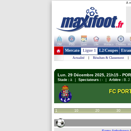
A r
OM
PSG
Lyon
Lille
Monaco
Chelsea
Ma
+ de clubs
Mercato
Ligue 1
L2/Coupes
Etran
Actualité
|
Résultats & Classement
|
Lun. 29 Décembre 2025, 21h15 - PO
Stade :
à |
Spectateurs :
- |
Arbitre :
B. J.
FC POR
1
10
20
30