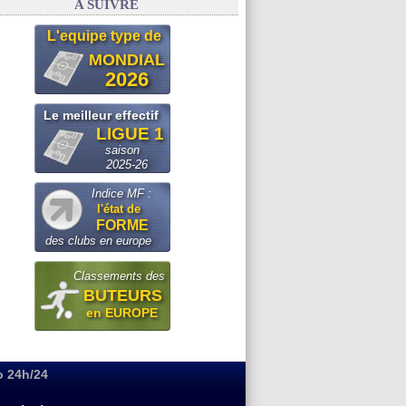
A SUIVRE
L'equipe type de
MONDIAL
2026
Le meilleur effectif
LIGUE 1
saison
2025-26
Indice MF :
l'état de
FORME
des clubs en europe
Classements des
BUTEURS
en EUROPE
o 24h/24