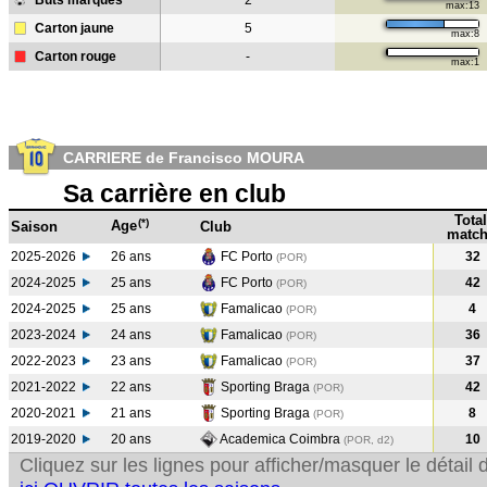
Buts marqués
2
max:13
Carton jaune
5
max:8
Carton rouge
-
max:1
CARRIERE de Francisco MOURA
Sa carrière en club
Total
(*)
Age
Saison
Club
match
2025-2026
26 ans
FC Porto
32
(POR)
2024-2025
25 ans
FC Porto
42
(POR
)
2024-2025
25 ans
Famalicao
4
(POR
)
2023-2024
24 ans
Famalicao
36
(POR
)
2022-2023
23 ans
Famalicao
37
(POR
)
2021-2022
22 ans
Sporting Braga
42
(POR
)
2020-2021
21 ans
Sporting Braga
8
(POR
)
2019-2020
20 ans
Academica Coimbra
10
(POR, d2)
Cliquez sur les lignes pour afficher/masquer le détai