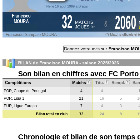
Né le 16 août 1999 à Braga
32
2060
Francisco
&
MOURA
MATCHS
JOUES
*
(
)
Francisco Sampaio MOURA
(*) Matchs officiels e
Donnez votre avis sur
Francisco MO
BILAN de Francisco MOURA - saison
2025/2026
Son bilan en chiffres avec FC Porto
Compétitions
Matchs
Titu.
Rempl.
Ban
?
?
?
POR, Coupe du Portugal
4
4
-
POR, Liga 1
21
16
5
1
EUR, Ligue Europa
7
4
3
Bilan total en club
32
24
8
1
Chronologie et bilan de son temps 