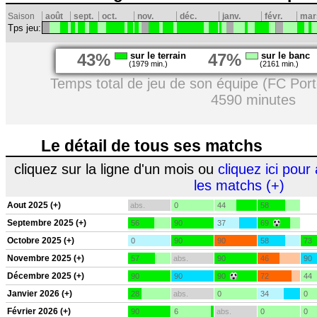
Saison
août
sept.
oct.
nov.
déc.
janv.
févr.
mar
Tps jeu:
43%
sur le terrain
47%
sur le banc
(1979 min.)
(2161 min.)
Temps total de jeu de son équipe (FC Port
4590 minutes
Le détail de tous ses matchs
cliquez sur la ligne d'un mois ou
cliquez ici pour 
les matchs (+)
Aout 2025 (+)
abs.
0
44
58
Septembre 2025 (+)
56
90
37
69
Octobre 2025 (+)
0
90
90
58
73
Novembre 2025 (+)
57
abs.
90
46
90
Décembre 2025 (+)
90
90
90
72
44
Janvier 2026 (+)
28
abs.
0
34
0
Février 2026 (+)
90
6
abs.
0
0