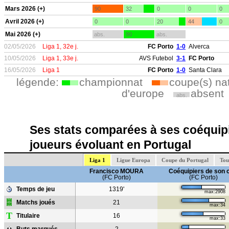
Mars 2026 (+)
90
32
0
0
0
Avril 2026 (+)
0
0
20
44
0
Mai 2026 (+)
abs.
90
abs.
02/05/2026
Liga 1, 32e j.
FC Porto
1-0
Alverca
10/05/2026
Liga 1, 33e j.
AVS Futebol
3-1
FC Porto
16/05/2026
Liga 1
FC Porto
1-0
Santa Clara
légende:
championnat
coupe(s) na
d'europe
absent
abs.
Ses stats comparées à ses coéquipi
joueurs évoluant en Portugal
Liga 1
Ligue Europa
Coupe du Portugal
Tou
Francisco MOURA
Coéquipiers de son 
(FC Porto)
(FC Porto)
Temps de jeu
1319'
max:2908
Matchs joués
21
max:34
T
Titulaire
16
max:33