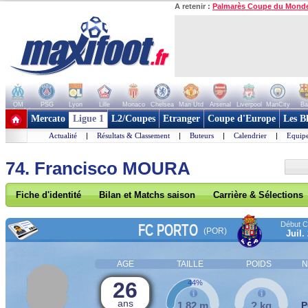
A retenir :
Palmarès Coupe du Mond
OM
PSG
Lyon
Lille
Monaco
Chelsea
Man Utd
Arsenal
Liverpool
ManCity
Ba
+ de clubs
Mercato
Ligue 1
L2/Coupes
Etranger
Coupe d'Europe
Les B
Actualité
|
Résultats & Classement
|
Buteurs
|
Calendrier
|
Equipe
74. Francisco MOURA
Fiche d'identité
Bilan et Matchs saison
Carrière & Sélections
Début Co
FC PORTO
(POR)
Juil.
AGE
TAILLE
POIDS
N
26
44%
ans
1,82 m
? kg
P