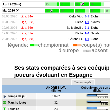
Avril 2026 (+)
13
64
90
69
Mai 2026 (+)
90
90
64
66
15
03/05/2026
Liga, 34e j.
Celta Vigo
3-1
Elche
09/05/2026
Liga, 35e j.
Elche
1-1
Alaves
12/05/2026
Liga, 36e j.
Betis Séville
2-1
Elche
17/05/2026
Liga, 37e j.
Elche
1-0
Getafe
23/05/2026
Liga, 38e j.
Gérone FC
1-1
Elche
légende:
championnat
coupe(s) na
d'europe
absent
abs.
Ses stats comparées à ses coéquipi
joueurs évoluant en Espagne
Toutes compét.
ANDRÉ SILVA
Coéquipiers de son 
(Elche)
(Elche)
Temps de jeu
1898'
max:4348
Matchs joués
32
max:51
T
Titulaire
23