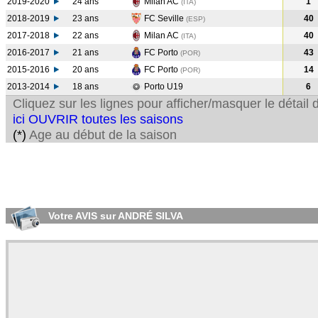
2019-2020
24 ans
Milan AC
1
(ITA
)
2018-2019
23 ans
FC Seville
40
(ESP
)
2017-2018
22 ans
Milan AC
40
(ITA
)
2016-2017
21 ans
FC Porto
43
(POR
)
2015-2016
20 ans
FC Porto
14
(POR
)
2013-2014
18 ans
Porto U19
6
Cliquez sur les lignes pour afficher/masquer le détai
ici OUVRIR toutes les saisons
(*)
Age au début de la saison
Votre AVIS sur ANDRÉ SILVA