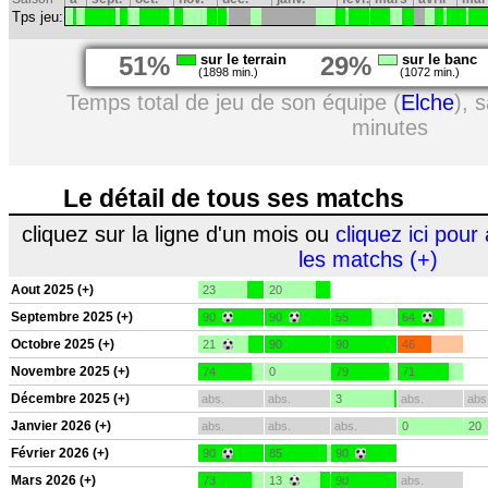
Tps jeu:
51%
sur le terrain
29%
sur le banc
(1898 min.)
(1072 min.)
Temps total de jeu de son équipe (
Elche
), 
minutes
Le détail de tous ses matchs
cliquez sur la ligne d'un mois ou
cliquez ici pour 
les matchs (+)
Aout 2025 (+)
23
20
Septembre 2025 (+)
90
90
55
64
Octobre 2025 (+)
21
90
90
46
Novembre 2025 (+)
74
0
79
71
Décembre 2025 (+)
abs.
abs.
3
abs.
abs
Janvier 2026 (+)
abs.
abs.
abs.
0
20
Février 2026 (+)
90
85
90
Mars 2026 (+)
73
13
90
abs.