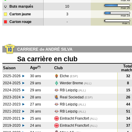
max:49
Buts marqués
10
max:20
Carton jaune
3
max:14
Carton rouge
-
max:1
CARRIERE de ANDRÉ SILVA
Sa carrière en club
Total
(*)
Age
Saison
Club
match
2025-2026
30 ans
Elche
32
(ESP)
2024-2025
29 ans
Werder Breme
8
(ALL
)
2024-2025
29 ans
RB Leipzig
15
(ALL
)
2023-2024
28 ans
Real Sociedad
26
(ESP
)
2022-2023
27 ans
RB Leipzig
44
(ALL
)
2021-2022
26 ans
RB Leipzig
51
(ALL
)
2020-2021
25 ans
Eintracht Francfort
34
(ALL
)
2019-2020
24 ans
Eintracht Francfort
37
(ALL
)