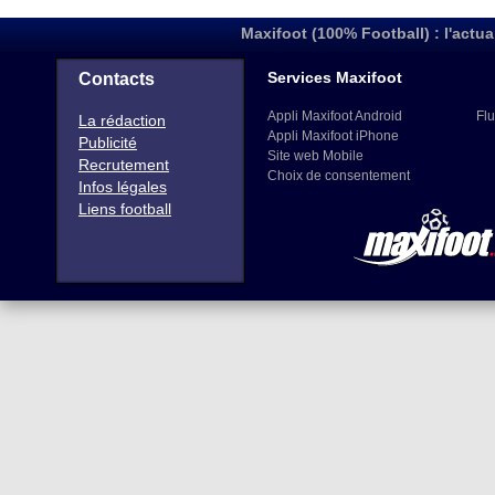
Maxifoot (100% Football) : l'actua
Services Maxifoot
Contacts
Appli Maxifoot Android
Flu
La rédaction
Appli Maxifoot iPhone
Publicité
Site web Mobile
Recrutement
Choix de consentement
Infos légales
Liens football