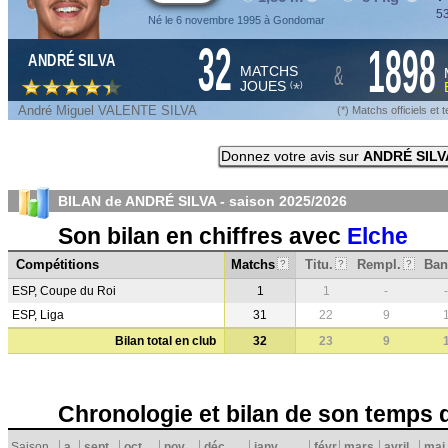
53
Né le 6 novembre 1995 à Gondomar
32
1898
ANDRÉ SILVA
&
MATCHS
JOUES
*
(
)
André Miguel VALENTE SILVA
(*) Matchs officiels e
Donnez votre avis sur
ANDRÉ SILV
BILAN de ANDRÉ SILVA - saison
2025/2026
Son bilan en chiffres avec
Elche
Compétitions
Matchs
Titu.
Rempl.
Ban
?
?
?
ESP, Coupe du Roi
1
1
-
-
ESP, Liga
31
22
9
Bilan total en club
32
23
9
Chronologie et bilan de son temps 
Saison
a
sept.
oct.
nov.
déc.
janv.
févr.
mars
avril
mai