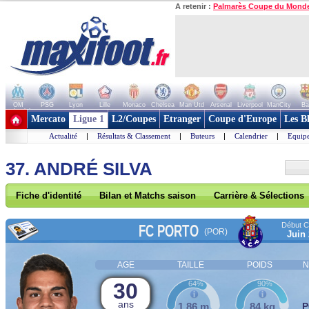
A retenir :
Palmarès Coupe du Mond
OM
PSG
Lyon
Lille
Monaco
Chelsea
Man Utd
Arsenal
Liverpool
ManCity
Ba
+ de clubs
Mercato
Ligue 1
L2/Coupes
Etranger
Coupe d'Europe
Les B
Actualité
|
Résultats & Classement
|
Buteurs
|
Calendrier
|
Equipe
37. ANDRÉ SILVA
Fiche d'identité
Bilan et Matchs saison
Carrière & Sélections
Début Co
FC PORTO
(POR)
Juin
AGE
TAILLE
POIDS
N
30
64%
90%
ans
1,86 m
84 kg
P