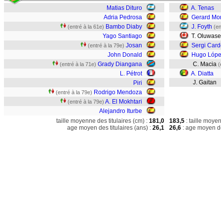
Matias Dituro
A. Tenas
Adria Pedrosa
Gerard Mo
Bambo Diaby
J. Foyth
(entré à la 61e)
(en
Yago Santiago
T. Oluwase
Josan
Sergi Car
(entré à la 79e)
John Donald
Hugo Lóp
Grady Diangana
C. Macia
(entré à la 71e)
(
L. Pétrot
A. Diatta
J. Gaitan
Piri
Rodrigo Mendoza
(entré à la 79e)
A. El Mokhtari
(entré à la 79e)
Alejandro Iturbe
taille moyenne des titulaires (cm) :
181,0
183,5
: taille moye
age moyen des titulaires (ans) :
26,1
26,6
: age moyen de