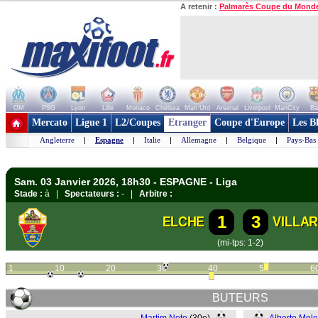
A retenir :
Palmarès Coupe du Mond
OM
PSG
Lyon
Lille
Monaco
Chelsea
Man Utd
Arsenal
Liverpool
ManCity
Ba
+ de clubs
Mercato
Ligue 1
L2/Coupes
Etranger
Coupe d'Europe
Les B
Angleterre
|
Espagne
|
Italie
|
Allemagne
|
Belgique
|
Pays-Bas
Sam. 03 Janvier 2026, 18h30 - ESPAGNE - Liga
Stade :
à |
Spectateurs :
- |
Arbitre :
1
3
ELCHE
VILLA
(mi-tps: 1-2)
1
10
20
30
40
50
6
BUTEURS