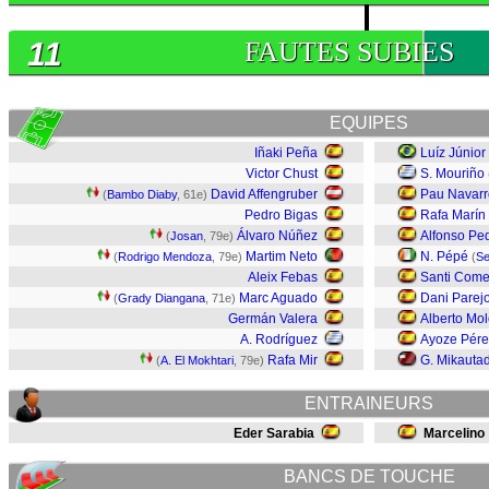
11
FAUTES SUBIES
EQUIPES
Iñaki Peña
Luíz Júnior
Victor Chust
S. Mouriño
David Affengruber
Pau Navarr
(
Bambo Diaby
, 61e)
Pedro Bigas
Rafa Marín
Álvaro Núñez
Alfonso Pe
(
Josan
, 79e)
Martim Neto
N. Pépé
(
Rodrigo Mendoza
, 79e)
(
Se
Aleix Febas
Santi Com
Marc Aguado
Dani Parej
(
Grady Diangana
, 71e)
Germán Valera
Alberto Mol
A. Rodríguez
Ayoze Pére
Rafa Mir
G. Mikauta
(
A. El Mokhtari
, 79e)
ENTRAINEURS
Eder Sarabia
Marcelino
BANCS DE TOUCHE