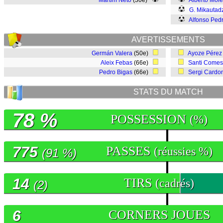
Martim Neto
(30e)
Alberto Mole
G. Mikautad
Alfonso Ped
AVERTISSEMENTS
Germán Valera
(50e)
Ayoze Pérez
Aleix Febas
(66e)
Santi Come
Pedro Bigas
(66e)
Sergi Cardo
STATS DU MATCH
78 %
POSSESSION
(%)
775
PASSES
(réussies %)
(91 %)
14
TIRS
(cadrés)
(2)
6
CORNERS JOUES