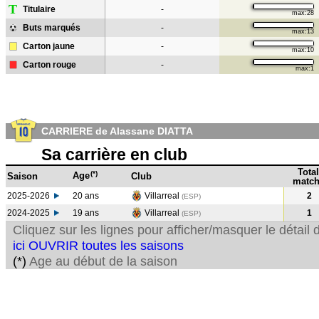
T
Titulaire
-
max:28
Buts marqués
-
max:13
Carton jaune
-
max:10
Carton rouge
-
max:1
CARRIERE de Alassane DIATTA
Sa carrière en club
Total
(*)
Age
Saison
Club
match
2025-2026
20 ans
Villarreal
2
(ESP)
2024-2025
19 ans
Villarreal
1
(ESP
)
Cliquez sur les lignes pour afficher/masquer le détai
ici OUVRIR toutes les saisons
(*)
Age au début de la saison