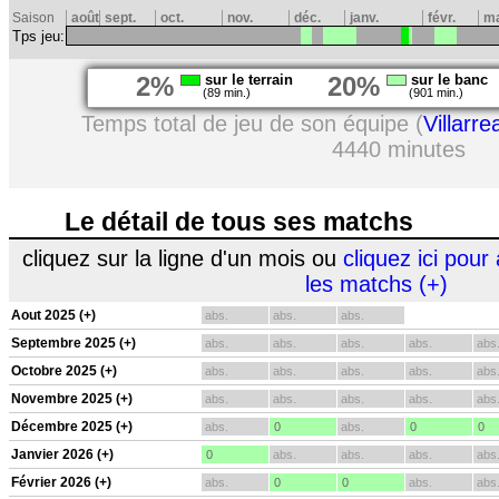
Saison
août
sept.
oct.
nov.
déc.
janv.
févr.
m
Tps jeu:
2%
sur le terrain
20%
sur le banc
(89 min.)
(901 min.)
Temps total de jeu de son équipe (
Villarrea
4440 minutes
Le détail de tous ses matchs
cliquez sur la ligne d'un mois ou
cliquez ici pour 
les matchs (+)
Aout 2025 (+)
abs.
abs.
abs.
Septembre 2025 (+)
abs.
abs.
abs.
abs.
abs
Octobre 2025 (+)
abs.
abs.
abs.
abs.
abs
Novembre 2025 (+)
abs.
abs.
abs.
abs.
abs
Décembre 2025 (+)
abs.
0
abs.
0
0
Janvier 2026 (+)
0
abs.
abs.
abs.
abs
Février 2026 (+)
abs.
0
0
abs.
abs