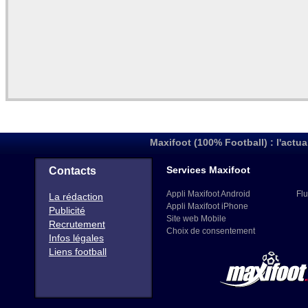
Maxifoot (100% Football) : l'actua
Services Maxifoot
Contacts
Appli Maxifoot Android
Flu
La rédaction
Appli Maxifoot iPhone
Publicité
Site web Mobile
Recrutement
Choix de consentement
Infos légales
Liens football