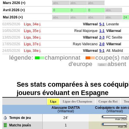
Mars 2026 (+)
abs.
abs.
abs.
Avril 2026 (+)
0
0
0
abs.
Mai 2026 (+)
abs.
abs.
abs.
abs.
24
02/05/2026
Liga, 34e j.
Villarreal
5-1
Levante
10/05/2026
Liga, 35e j.
Real Majorque
1-1
Villarreal
13/05/2026
Liga, 36e j.
Villarreal
2-3
FC Seville
17/05/2026
Liga, 37e j.
Rayo Vallecano
2-0
Villarreal
24/05/2026
Liga, 38e j.
Villarreal
5-1
Atl. Madrid
légende:
championnat
coupe(s) na
d'europe
absent
abs.
Ses stats comparées à ses coéquipi
joueurs évoluant en Espagne
Liga
Ligue des Champions
Coupe du Roi
Tou
Alassane DIATTA
Coéquipiers de son 
(Villarreal)
(Villarreal)
Temps de jeu
24'
max:2520
Matchs joués
1
max:36