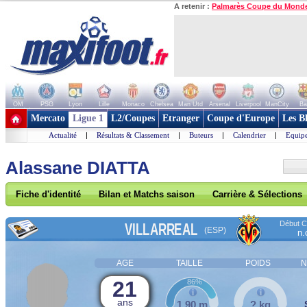
A retenir :
Palmarès Coupe du Mond
OM
PSG
Lyon
Lille
Monaco
Chelsea
Man Utd
Arsenal
Liverpool
ManCity
Ba
+ de clubs
Mercato
Ligue 1
L2/Coupes
Etranger
Coupe d'Europe
Les B
Actualité
|
Résultats & Classement
|
Buteurs
|
Calendrier
|
Equipe
Alassane DIATTA
Fiche d'identité
Bilan et Matchs saison
Carrière & Sélections
Début Co
VILLARREAL
(ESP)
n.
AGE
TAILLE
POIDS
N
21
86%
ans
1,90 m
? kg