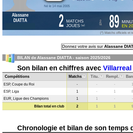
Né le 14 mai 2005
2
89
Alassane
&
DIATTA
MATCHS
MINU
JOUES
EN
2
*
(
)
(*) Matchs officiels e
Donnez votre avis sur
Alassane DIA
BILAN de Alassane DIATTA - saison
2025/2026
Son bilan en chiffres avec
Villarreal
Compétitions
Matchs
Titu.
Rempl.
Ban
?
?
?
ESP, Coupe du Roi
-
-
-
ESP, Liga
1
-
1
EUR, Ligue des Champions
1
1
-
-
Bilan total en club
2
1
1
Chronologie et bilan de son temps 