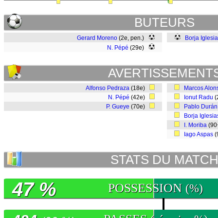
BUTEURS
Gerard Moreno
(2e, pen.)
Borja Iglesi
N. Pépé
(29e)
AVERTISSEMENT
Alfonso Pedraza
(18e)
Marcos Alon
N. Pépé
(42e)
Ionut Radu
(
P. Gueye
(70e)
Pablo Durán
Borja Iglesia
I. Moriba
(90
Iago Aspas
(
STATS DU MATC
47 %
POSSESSION
(%)