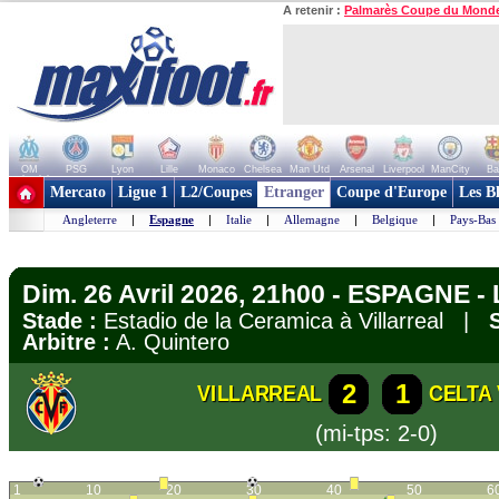
A retenir :
Palmarès Coupe du Mond
OM
PSG
Lyon
Lille
Monaco
Chelsea
Man Utd
Arsenal
Liverpool
ManCity
Ba
+ de clubs
Mercato
Ligue 1
L2/Coupes
Etranger
Coupe d'Europe
Les B
Angleterre
|
Espagne
|
Italie
|
Allemagne
|
Belgique
|
Pays-Bas
Dim. 26 Avril 2026, 21h00 - ESPAGNE - 
Stade :
Estadio de la Ceramica à Villarreal |
Arbitre :
A. Quintero
2
1
VILLARREAL
CELTA
(mi-tps: 2-0)
1
10
20
30
40
50
6