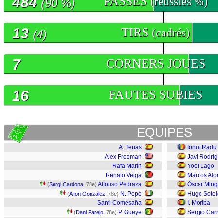
484
PASSES
(réussies %)
(90 %)
13
TIRS
(cadrés)
(4)
7
CORNERS JOUES
16
FAUTES SUBIES
EQUIPES
A. Tenas
Ionut Radu
Alex Freeman
Javi Rodrí
Rafa Marín
Yoel Lago
Renato Veiga
Marcos Alo
Alfonso Pedraza
Óscar Min
(
Sergi Cardona
, 78e)
N. Pépé
Hugo Sotel
(
Alfon González
, 78e)
Santi Comesaña
I. Moriba
P. Gueye
Sergio Carr
(
Dani Parejo
, 78e)