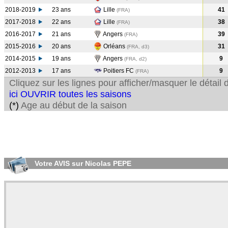
2018-2019
23 ans
Lille
41
(FRA
)
2017-2018
22 ans
Lille
38
(FRA
)
2016-2017
21 ans
Angers
39
(FRA
)
2015-2016
20 ans
Orléans
31
(FRA, d3)
2014-2015
19 ans
Angers
9
(FRA, d2)
2012-2013
17 ans
Poitiers FC
9
(FRA
)
Cliquez sur les lignes pour afficher/masquer le détai
ici OUVRIR toutes les saisons
(*)
Age au début de la saison
Votre AVIS sur Nicolas PEPE