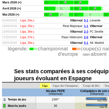
Mars 2026 (+)
90
90
90
Avril 2026 (+)
71
21
90
78
Mai 2026 (+)
90
27
60
0
90
02/05/2026
Liga, 34e j.
Villarreal
5-1
Levante
10/05/2026
Liga, 35e j.
Real Majorque
1-1
Villarreal
13/05/2026
Liga, 36e j.
Villarreal
2-3
FC Seville
17/05/2026
Liga, 37e j.
Rayo Vallecano
2-0
Villarreal
24/05/2026
Liga, 38e j.
Villarreal
5-1
Atl. Madrid
légende:
championnat
coupe(s) na
d'europe
absent
abs.
Ses stats comparées à ses coéquipi
joueurs évoluant en Espagne
Liga
Ligue des Champions
Coupe du Roi
Tou
Nicolas PEPE
Coéquipiers de son 
(Villarreal)
(Villarreal)
Temps de jeu
2397'
max:2520
Matchs joués
36
max:36