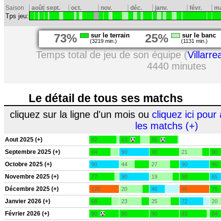
Saison
août
sept.
oct.
nov.
déc.
janv.
févr.
m
Tps jeu:
73%
sur le terrain
25%
sur le banc
(3219 min.)
(1131 min.)
Temps total de jeu de son équipe (
Villarrea
4440 minutes
Le détail de tous ses matchs
cliquez sur la ligne d'un mois ou
cliquez ici pour 
les matchs (+)
Aout 2025 (+)
82
63
85
Septembre 2025 (+)
64
90
90
21
90
Octobre 2025 (+)
90
44
27
90
90
Novembre 2025 (+)
77
90
19
90
65
Décembre 2025 (+)
120
20
46
90
75
Janvier 2026 (+)
68
23
25
72
20
Février 2026 (+)
90
90
90
83
84