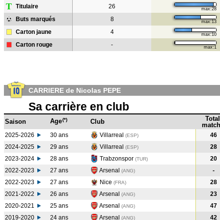
T
Titulaire
26
max:28
Buts marqués
8
max:13
Carton jaune
4
max:10
Carton rouge
-
max:1
CARRIERE de Nicolas PEPE
Sa carrière en club
Total
(*)
Age
Saison
Club
match
2025-2026
30 ans
Villarreal
46
(ESP)
2024-2025
29 ans
Villarreal
28
(ESP
)
2023-2024
28 ans
Trabzonspor
20
(TUR
)
2022-2023
27 ans
Arsenal
-
(ANG
)
2022-2023
27 ans
Nice
28
(FRA
)
2021-2022
26 ans
Arsenal
23
(ANG
)
2020-2021
25 ans
Arsenal
47
(ANG
)
2019-2020
24 ans
Arsenal
42
(ANG
)