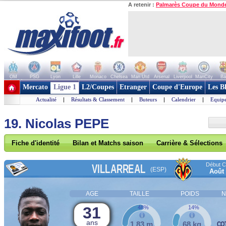
A retenir :
Palmarès Coupe du Mond
OM
PSG
Lyon
Lille
Monaco
Chelsea
Man Utd
Arsenal
Liverpool
ManCity
Ba
+ de clubs
Mercato
Ligue 1
L2/Coupes
Etranger
Coupe d'Europe
Les B
Actualité
|
Résultats & Classement
|
Buteurs
|
Calendrier
|
Equipe
19. Nicolas PEPE
Fiche d'identité
Bilan et Matchs saison
Carrière & Sélections
Début Co
VILLARREAL
(ESP)
Août
AGE
TAILLE
POIDS
N
31
48%
14%
ans
1,83 m
68 kg
COT