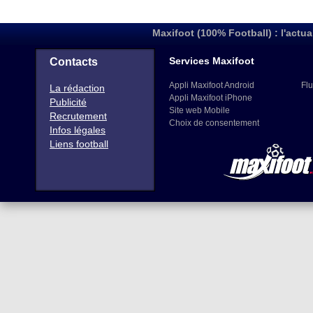
Maxifoot (100% Football) : l'actua
Services Maxifoot
Contacts
Appli Maxifoot Android
Flu
La rédaction
Appli Maxifoot iPhone
Publicité
Site web Mobile
Recrutement
Choix de consentement
Infos légales
Liens football