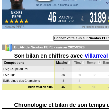
56
Né le 29 mai 1995 à Mantes-la-Jolie
46
3189
Nicolas
&
PEPE
MATCHS
JOUES
*
(
)
Nicolas PÉPÉ
(*) Matchs officiels e
Donnez votre avis sur
Nicolas PEP
BILAN de Nicolas PEPE - saison
2025/2026
Son bilan en chiffres avec
Villarreal
Compétitions
Matchs
Titu.
Rempl.
Ban
?
?
?
ESP, Coupe du Roi
2
2
-
-
ESP, Liga
36
26
10
EUR, Ligue des Champions
8
8
-
-
Bilan total en club
46
36
10
Chronologie et bilan de son temps 