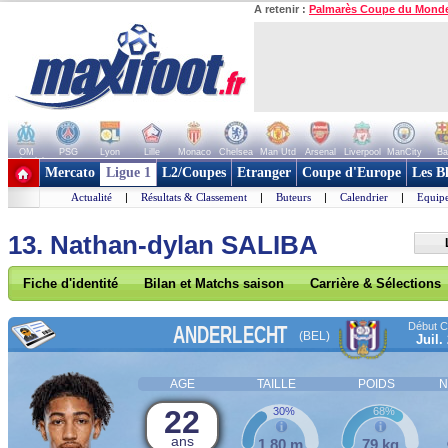
A retenir :
Palmarès Coupe du Mond
OM
PSG
Lyon
Lille
Monaco
Chelsea
Man Utd
Arsenal
Liverpool
ManCity
Ba
+ de clubs
Mercato
Ligue 1
L2/Coupes
Etranger
Coupe d'Europe
Les B
Actualité
|
Résultats & Classement
|
Buteurs
|
Calendrier
|
Equipe
13. Nathan-dylan SALIBA
Fiche d'identité
Bilan et Matchs saison
Carrière & Sélections
Début Co
ANDERLECHT
(BEL)
Juil.
AGE
TAILLE
POIDS
N
22
30%
68%
ans
1,80 m
79 kg