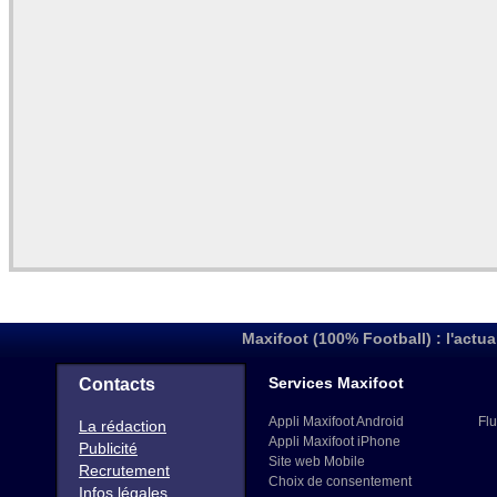
Maxifoot (100% Football) : l'actua
Services Maxifoot
Contacts
Appli Maxifoot Android
Flu
La rédaction
Appli Maxifoot iPhone
Publicité
Site web Mobile
Recrutement
Choix de consentement
Infos légales