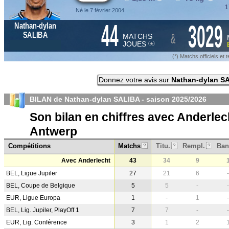
1
Né le 7 février 2004
44
3029
Nathan-dylan
&
SALIBA
MATCHS
JOUES
*
(
)
(*) Matchs officiels e
Donnez votre avis sur
Nathan-dylan S
BILAN de Nathan-dylan SALIBA - saison
2025/2026
Son bilan en chiffres avec Anderlec
Antwerp
Compétitions
Matchs
Titu.
Rempl.
Ban
?
?
?
Avec Anderlecht
43
34
9
BEL, Ligue Jupiler
27
21
6
-
BEL, Coupe de Belgique
5
5
-
-
EUR, Ligue Europa
1
-
1
-
BEL, Lig. Jupiler, PlayOff 1
7
7
-
-
EUR, Lig. Conférence
3
1
2