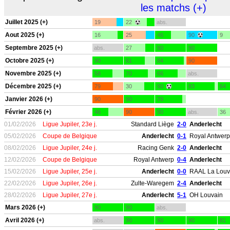
les matchs (+)
Juillet 2025 (+)
19
22
abs.
Aout 2025 (+)
16
25
46
90
9
Septembre 2025 (+)
abs.
27
90
90
Octobre 2025 (+)
90
61
84
90
Novembre 2025 (+)
58
70
66
abs.
Décembre 2025 (+)
79
30
90
83
64
Janvier 2026 (+)
90
90
79
Février 2026 (+)
46
90
90
abs.
36
01/02/2026
Ligue Jupiler, 23e j.
Standard Liège
2-0
Anderlecht
05/02/2026
Coupe de Belgique
Anderlecht
0-1
Royal Antwerp
08/02/2026
Ligue Jupiler, 24e j.
Racing Genk
2-0
Anderlecht
12/02/2026
Coupe de Belgique
Royal Antwerp
0-4
Anderlecht
15/02/2026
Ligue Jupiler, 25e j.
Anderlecht
0-0
RAAL La Louv
22/02/2026
Ligue Jupiler, 26e j.
Zulte-Waregem
2-4
Anderlecht
28/02/2026
Ligue Jupiler, 27e j.
Anderlecht
5-1
OH Louvain
Mars 2026 (+)
90
90
abs.
Avril 2026 (+)
abs.
90
90
90
81