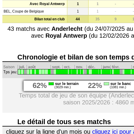
Avec Royal Antwerp
1
1
-
-
BEL, Coupe de Belgique
1
1
-
-
Bilan total en club
44
35
9
43 matchs avec
Anderlecht
(du 24/07/2025 au
avec
Royal Antwerp
(du 12/02/2026 a
Chronologie et bilan de son temps 
Saison
juil.
août
sept.
oct.
nov.
déc.
janv.
févr.
Tps jeu:
62%
sur le terrain
22%
sur le banc
(3029 min.)
(1081 min.)
Temps total de jeu de son équipe (Anderlec
saison 2025/2026 : 4860 
Le détail de tous ses matchs
cliquez sur la ligne d'un mois ou
cliquez ici pour 