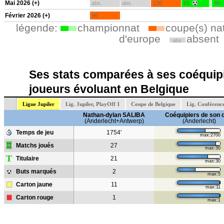
Mai 2026 (+)
abs.
abs.
120
83
90
Février 2026 (+)
90
légende:
championnat
coupe(s) na
d'europe
absent
abs.
Ses stats comparées à ses coéquipi
joueurs évoluant en Belgique
Ligue Jupiler
Lig. Jupiler, PlayOff 1
Coupe de Belgique
Lig. Conférenc
Nathan-dylan SALIBA
Coéquipiers de son 
(Anderlecht+Antwerp)
(Anderlecht)
Temps de jeu
1754'
max:2700
Matchs joués
27
max:30
T
Titulaire
21
max:30
Buts marqués
2
max:5
Carton jaune
11
max:11
Carton rouge
1
max:1