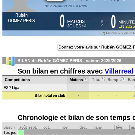
Né le 24 janvier 2002 à Alzira
0
0
Rubén
&
GÓMEZ PERIS
MATCHS
MINUTE
JOUES
EN
2025
*
(
)
(*) Matchs officiels e
Donnez votre avis sur
Rubén GÓMEZ P
BILAN de Rubén GÓMEZ PERIS - saison
2025/2026
Son bilan en chiffres avec
Villarreal
Compétitions
Matchs
Titu.
Rempl.
Ban
?
?
?
ESP, Liga
-
-
-
Bilan total en club
-
-
-
Chronologie et bilan de son temps 
Saison
août
sept.
oct.
nov.
déc.
janv.
févr.
m
Tps jeu: