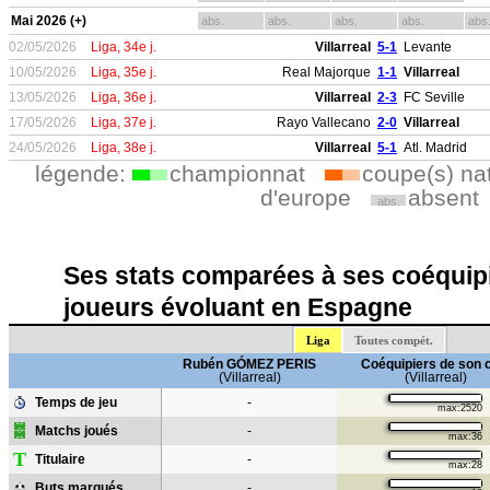
Mai 2026 (+)
abs.
abs.
abs.
abs.
abs
02/05/2026
Liga, 34e j.
Villarreal
5-1
Levante
10/05/2026
Liga, 35e j.
Real Majorque
1-1
Villarreal
13/05/2026
Liga, 36e j.
Villarreal
2-3
FC Seville
17/05/2026
Liga, 37e j.
Rayo Vallecano
2-0
Villarreal
24/05/2026
Liga, 38e j.
Villarreal
5-1
Atl. Madrid
légende:
championnat
coupe(s) na
d'europe
absent
abs.
Ses stats comparées à ses coéquipi
joueurs évoluant en Espagne
Liga
Toutes compét.
Rubén GÓMEZ PERIS
Coéquipiers de son 
(Villarreal)
(Villarreal)
Temps de jeu
-
max:2520
Matchs joués
-
max:36
T
Titulaire
-
max:28
Buts marqués
-