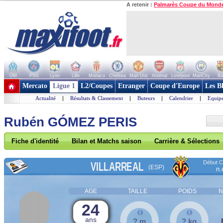
A retenir :
Palmarès Coupe du Mond
OM
PSG
Lyon
Lille
Monaco
Chelsea
Man Utd
Arsenal
Liverpool
ManCity
Ba
+ de clubs
Mercato
Ligue 1
L2/Coupes
Etranger
Coupe d'Europe
Les B
Actualité
|
Résultats & Classement
|
Buteurs
|
Calendrier
|
Equipe
Rubén GÓMEZ PERIS
Fiche d'identité
Bilan et Matchs saison
Carrière & Sélections
Début Co
VILLARREAL
(ESP)
n.
AGE
TAILLE
POIDS
N
24
ans
? m
? kg