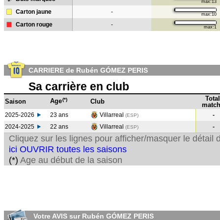
max:13
Carton jaune
-
max:10
Carton rouge
-
max:1
CARRIERE de Rubén GÓMEZ PERIS
Sa carrière en club
Total
(*)
Age
Saison
Club
match
2025-2026
23 ans
Villarreal
-
(ESP)
2024-2025
22 ans
Villarreal
-
(ESP
)
Cliquez sur les lignes pour afficher/masquer le détai
ici OUVRIR toutes les saisons
(*)
Age au début de la saison
Votre AVIS sur Rubén GÓMEZ PERIS