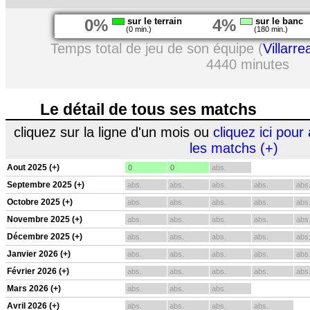
0%
sur le terrain
4%
sur le banc
(0 min.)
(180 min.)
Temps total de jeu de son équipe (
Villarrea
4440 minutes
Le détail de tous ses matchs
cliquez sur la ligne d'un mois ou
cliquez ici pour 
les matchs (+)
Aout 2025 (+)
0
0
abs.
Septembre 2025 (+)
abs.
abs.
abs.
abs.
abs
Octobre 2025 (+)
abs.
abs.
abs.
abs.
abs
Novembre 2025 (+)
abs.
abs.
abs.
abs.
abs
Décembre 2025 (+)
abs.
abs.
abs.
abs.
abs
Janvier 2026 (+)
abs.
abs.
abs.
abs.
abs
Février 2026 (+)
abs.
abs.
abs.
abs.
abs
Mars 2026 (+)
abs.
abs.
abs.
Avril 2026 (+)
abs.
abs.
abs.
abs.