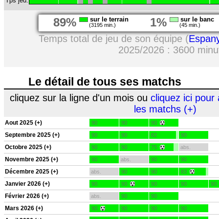
Tps jeu:
89%
sur le terrain
1%
sur le banc
(3195 min.)
(45 min.)
Temps total de jeu de son équipe (
Espany
2025/2026 : 3600 minu
Le détail de tous ses matchs
cliquez sur la ligne d'un mois ou
cliquez ici pour 
les matchs (+)
Aout 2025 (+)
90
90
90
Septembre 2025 (+)
90
90
82
90
Octobre 2025 (+)
90
90
75
abs.
Novembre 2025 (+)
90
abs.
90
90
Décembre 2025 (+)
abs.
90
90
83
Janvier 2026 (+)
90
90
90
90
90
Février 2026 (+)
abs.
90
90
Mars 2026 (+)
90
90
90
90