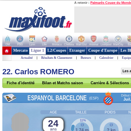
A retenir :
Palmarès Coupe du Mond
OM
PSG
Lyon
Lille
Monaco
Chelsea
Man Utd
Arsenal
Liverpool
ManCity
Ba
+ de clubs
Mercato
Ligue 1
L2/Coupes
Etranger
Coupe d'Europe
Les B
Actualité
|
Résultats & Classement
|
Buteurs
|
Calendrier
|
Equipe
22. Carlos ROMERO
Les 
Fiche d'identité
Bilan et Matchs saison
Carrière & Sélections
Début 
ESPANYOL BARCELONE
(ESP)
Juil
AGE
TAILLE
POIDS
N
24
11%
ans
1,74 m
? kg