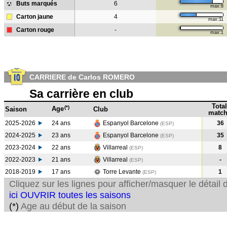
Buts marqués
6
max:8
Carton jaune
4
max:11
Carton rouge
-
max:1
CARRIERE de Carlos ROMERO
Sa carrière en club
Total
(*)
Age
Saison
Club
match
2025-2026
24 ans
Espanyol Barcelone
36
(ESP)
2024-2025
23 ans
Espanyol Barcelone
35
(ESP
)
2023-2024
22 ans
Villarreal
8
(ESP
)
2022-2023
21 ans
Villarreal
-
(ESP
)
2018-2019
17 ans
Torre Levante
1
(ESP
)
Cliquez sur les lignes pour afficher/masquer le détai
ici OUVRIR toutes les saisons
(*)
Age au début de la saison