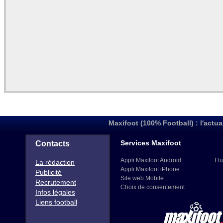
Maxifoot (100% Football) : l'actua
Services Maxifoot
Contacts
Appli Maxifoot Android
Flu
La rédaction
Appli Maxifoot iPhone
Publicité
Site web Mobile
Recrutement
Choix de consentement
Infos légales
Liens football