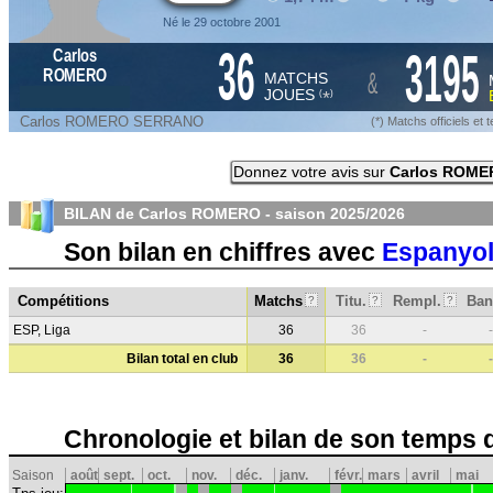
Né le 29 octobre 2001
36
3195
Carlos
&
ROMERO
MATCHS
JOUES
*
(
)
Carlos ROMERO SERRANO
(*) Matchs officiels e
Donnez votre avis sur
Carlos ROME
BILAN de Carlos ROMERO - saison
2025/2026
Son bilan en chiffres avec
Espanyol
Compétitions
Matchs
Titu.
Rempl.
Ban
?
?
?
ESP, Liga
36
36
-
-
Bilan total en club
36
36
-
-
Chronologie et bilan de son temps 
Saison
août
sept.
oct.
nov.
déc.
janv.
févr.
mars
avril
mai