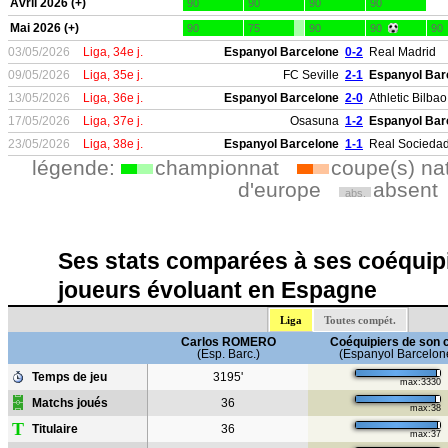
Avril 2026 (+)
90
90
90
90
Mai 2026 (+)
90
75
90
90
90
03/05/2026
Liga, 34e j.
Espanyol Barcelone
0-2
Real Madrid
09/05/2026
Liga, 35e j.
FC Seville
2-1
Espanyol Bar
13/05/2026
Liga, 36e j.
Espanyol Barcelone
2-0
Athletic Bilbao
17/05/2026
Liga, 37e j.
Osasuna
1-2
Espanyol Bar
23/05/2026
Liga, 38e j.
Espanyol Barcelone
1-1
Real Socieda
légende:
championnat
coupe(s) na
d'europe
absent
abs.
Ses stats comparées à ses coéquipi
joueurs évoluant en Espagne
Liga
Toutes compét.
Carlos ROMERO
Coéquipiers de son 
(Esp. Barc.)
(Espanyol Barcelon
Temps de jeu
3195'
max:3330
Matchs joués
36
max:38
T
Titulaire
36
max:37