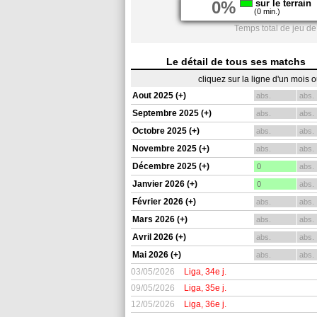
0%
sur le terrain
(0 min.)
Temps total de jeu de
Le détail de tous ses matchs
cliquez sur la ligne d'un mois 
Aout 2025 (+)
abs.
abs.
Septembre 2025 (+)
abs.
abs.
Octobre 2025 (+)
abs.
abs.
Novembre 2025 (+)
abs.
abs.
Décembre 2025 (+)
0
abs.
Janvier 2026 (+)
0
abs.
Février 2026 (+)
abs.
abs.
Mars 2026 (+)
abs.
abs.
Avril 2026 (+)
abs.
abs.
Mai 2026 (+)
abs.
abs.
03/05/2026
Liga, 34e j.
09/05/2026
Liga, 35e j.
12/05/2026
Liga, 36e j.