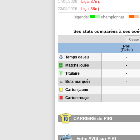
17/05/2026
Liga, 37e j.
23/05/2026
Liga, 38e j.
légende:
championnat
Ses stats comparées à ses coéq
Coupe 
PIRI
(Elche)
Temps de jeu
-
Matchs joués
-
T
Titulaire
-
Buts marqués
-
Carton jaune
-
Carton rouge
-
CARRIERE de PIRI
Votre AVIS sur PIRI