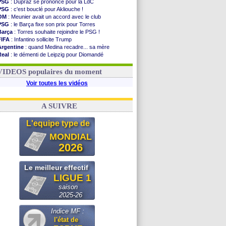
PSG
: Dupraz se prononce pour la LdC
PSG
: c'est bouclé pour Akliouche !
OM
: Meunier avait un accord avec le club
PSG
: le Barça fixe son prix pour Torres
Barça
: Torres souhaite rejoindre le PSG !
FIFA
: Infantino sollicite Trump
Argentine
: quand Medina recadre... sa mère
Real
: le démenti de Leipzig pour Diomandé
OM
: Paixão attire un 2e club anglais
FIFA
: le conseiller d'Infantino démissionne !
VIDEOS populaires du moment
Voir toutes les vidéos
A SUIVRE
L'equipe type de
MONDIAL
2026
Le meilleur effectif
LIGUE 1
saison
2025-26
Indice MF :
l'état de