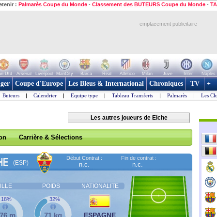
etenir :
Palmarès Coupe du Monde
-
Classement des BUTEURS Coupe du Monde
-
TA
emplacement publicitaire
n Utd
Arsenal
Liverpool
ManCity
Barca
Real
Atletico
Milan
Juve
Inter
Naples
ger
Coupe d'Europe
Les Bleus & International
Chroniques
TV
+
Buteurs
|
Calendrier
|
Equipe type
|
Tableau Transferts
|
Palmarès
|
Les Cl
Les autres joueurs de Elche
son
Carrière & Sélections
Début Contrat :
Fin de contrat :
HE
(ESP)
n.c.
n.c.
ILLE
POIDS
NATIONALITE
18%
32%
,76 m
71 kg
ESPAGNE