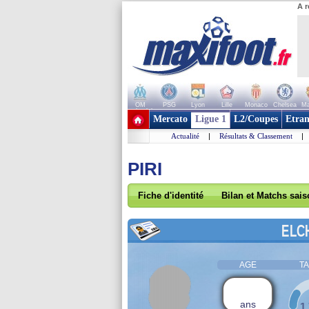
A r
OM
PSG
Lyon
Lille
Monaco
Chelsea
Ma
+ de clubs
Mercato
Ligue 1
L2/Coupes
Etran
Actualité
|
Résultats & Classement
|
PIRI
Fiche d'identité
Bilan et Matchs sai
ELC
AGE
TA
ans
1