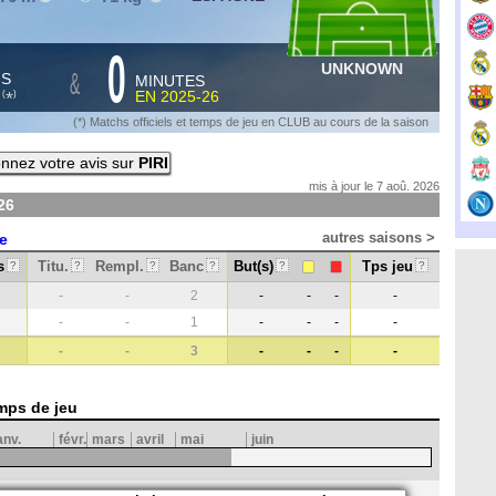
0
UNKNOWN
&
HS
MINUTES
S
EN
2025-26
*
(
)
(*) Matchs officiels et temps de jeu en CLUB au cours de la saison
nnez votre avis sur
PIRI
mis à jour le 7 aoû. 2026
26
autres saisons >
e
s
Titu.
Rempl.
Banc
But(s)
Tps jeu
?
?
?
?
?
?
-
-
2
-
-
-
-
-
-
1
-
-
-
-
-
-
3
-
-
-
-
mps de jeu
anv.
févr.
mars
avril
mai
juin