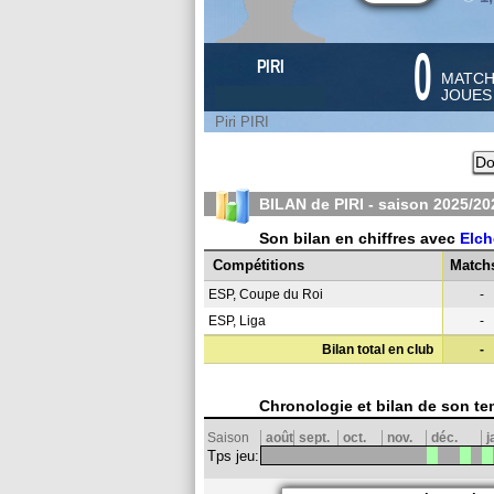
0
PIRI
MATC
JOUE
Piri PIRI
Do
BILAN de PIRI - saison
2025/20
Son bilan en chiffres avec
Elch
Compétitions
Match
ESP, Coupe du Roi
-
ESP, Liga
-
Bilan total en club
-
Chronologie et bilan de son te
Saison
août
sept.
oct.
nov.
déc.
j
Tps jeu: