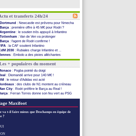
Actu et transferts 24h/24
Dortmund
: Newcastle est prévenu pour Nmecha
Barça
: première offre à 45 M€ pour Rodri ?
Argentine
: le soutien très appuyé à Infantino
Tottenham
: Van de Ven va prolonger
Barça
: l'agent de Rodri confirme !
FIFA
: la CAF soutient Infantino
CdM 2030
: Rubiales charge Infantino et ...
Rennes
: Embolo a des pistes alléchantes
Côte d'Ivoire
: Renard affiche ses ambitions
Les + populaires du moment
Rennes
: Haise confirme pour Aït Boudlal
Man City
: Trafford à Leeds pour 47 M€ (off...
Monaco
: Pogba pointé du doigt
Man Utd
: Zirkzee vers la Juventus ?
Real
: Diomandé arrive pour 140 M€ !
Amical
: Monaco s'impose contre Getafe
OM
: le retour d'Adidas est acté
Nantes
: Der Zakarian et sa relation avec Kita
Bordeaux
: des clubs de N1 montent au créneau
OM
: le club prêt à libérer Kondogbia ?
Man City
: Rodri préfère le Barça au Real !
Monaco
: le message touchant d'Akliouche
Barça
: Ferran Torres donne son feu vert au PSG
FIFA
: Tebas en remet une couche
PSG
: Luis Enrique satisfait malgré tout
FIFA
: l'UEFA maintient la pression
OM
: accord trouvé avec Man City pour Rulli
age Maxifoot
PSG
: Tebas encense Luis Enrique
Real
: Vinicius jusqu'en 2032 (officiel)
e va t-il faire mieux que Deschamps en équipe de
Lyon
: Mangala va rejoindre Getafe
e ?
OM
: une offre refusée pour Aguerd
Real
: c'est confirmé pour Vinicius
UI
Troyes
: Junior Diaz jusqu'en 2030 (officiel)
NON
Voir les brèves précédentes