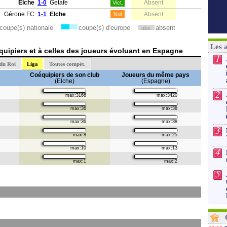
Elche
1-0
Getafe
Absent
Vict.
Gérone FC
1-1
Elche
Absent
Nul
coupe(s) nationale
coupe(s) d'europe
absent
abs.
Les 
uipiers et à celles des joueurs évoluant en Espagne
1
du Roi
Liga
Toutes compét.
Coéquipiers de son club
Joueurs du même pays
(Elche)
(Espagne)
2
max:3166
max:3420
max:36
max:38
max:36
max:38
3
max:8
max:25
max:10
max:13
4
max:1
max:2
5