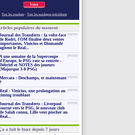
Voter
Voir les resultats
-
Voir les sondages précédents
articles populaires du moment
(06/08)
Journal des Transferts : la volte-face
de Rodri, l'OM finalise deux ventes
importantes, Vinicius et Diomandé
agitent le Real...
(05/08)
A une semaine de la Supercoupe
d'Europe, le PSG rate sa rentrée -
Débrief et NOTES des joueurs
(Majorque 3-0 PSG)
(05/08)
Mercato : Deschamps, et maintenant
?
(06/08)
Real : Vinicius, une prolongation au
timing troublant
(05/08)
Journal des Transferts : Liverpool
tourné vers le PSG, le nouveau club
de Salah connu, Lille veut piocher au
Real...
Ça a fait le buzz depuis 7 jours