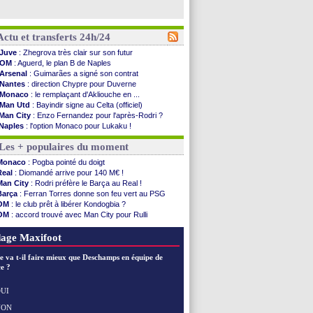
Actu et transferts 24h/24
Juve
: Zhegrova très clair sur son futur
OM
: Aguerd, le plan B de Naples
Arsenal
: Guimarães a signé son contrat
Nantes
: direction Chypre pour Duverne
Monaco
: le remplaçant d'Akliouche en ...
Man Utd
: Bayindir signe au Celta (officiel)
Man City
: Enzo Fernandez pour l'après-Rodri ?
Naples
: l'option Monaco pour Lukaku !
OM
: Lucas Perri a été approché
Les + populaires du moment
PSG
: le coach de l'Ajax insiste pour Godts
PSG
: une 2e offre en préparation pour Godts
Monaco
: Pogba pointé du doigt
Francfort
: Dina Ebimbe signe à Schalke (off.)
Real
: Diomandé arrive pour 140 M€ !
Strasbourg
: Saïdou Sow prêté à Nantes (off.)
Man City
: Rodri préfère le Barça au Real !
Monaco
: Filipe Luis aimerait garder Balogun
Barça
: Ferran Torres donne son feu vert au PSG
Dortmund
: Newcastle est prévenu pour Nmecha
OM
: le club prêt à libérer Kondogbia ?
Barça
: première offre à 45 M€ pour Rodri ?
OM
: accord trouvé avec Man City pour Rulli
Argentine
: le soutien très appuyé à Infantino
PSG
: l'étonnante rumeur Gusto
Tottenham
: Van de Ven va prolonger
PSG
: Luis Enrique satisfait malgré tout
age Maxifoot
Barça
: l'agent de Rodri confirme !
FIFA
: la CAF soutient Infantino
e va t-il faire mieux que Deschamps en équipe de
CdM 2030
: Rubiales charge Infantino et ...
e ?
Rennes
: Embolo a des pistes alléchantes
Côte d'Ivoire
: Renard affiche ses ambitions
UI
Rennes
: Haise confirme pour Aït Boudlal
NON
Voir les brèves précédentes