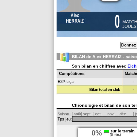
0
Alex
HERRAIZ
MATC
JOUE
Donnez 
BILAN de Alex HERRAIZ - sais
Son bilan en chiffres avec
Elch
Compétitions
Match
ESP, Liga
-
Bilan total en club
-
Chronologie et bilan de son te
Saison
août
sept.
oct.
nov.
déc.
j
Tps jeu:
0%
sur le terrain
(0 min.)