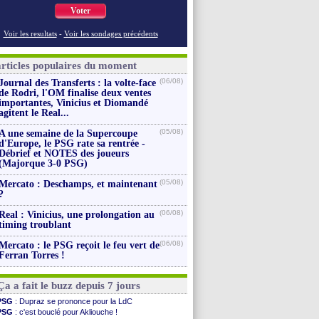
Voter
Voir les resultats
-
Voir les sondages précédents
articles populaires du moment
(06/08)
Journal des Transferts : la volte-face
de Rodri, l'OM finalise deux ventes
importantes, Vinicius et Diomandé
agitent le Real...
(05/08)
A une semaine de la Supercoupe
d'Europe, le PSG rate sa rentrée -
Débrief et NOTES des joueurs
(Majorque 3-0 PSG)
(05/08)
Mercato : Deschamps, et maintenant
?
(06/08)
Real : Vinicius, une prolongation au
timing troublant
(06/08)
Mercato : le PSG reçoit le feu vert de
Ferran Torres !
Ça a fait le buzz depuis 7 jours
PSG
: Dupraz se prononce pour la LdC
PSG
: c'est bouclé pour Akliouche !