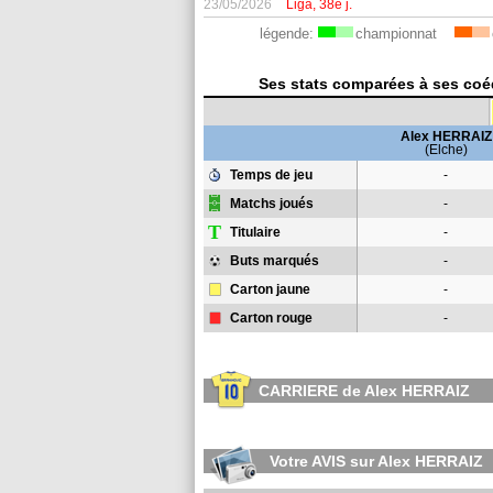
23/05/2026
Liga, 38e j.
légende:
championnat
Ses stats comparées à ses coéq
Alex HERRAIZ
(Elche)
Temps de jeu
-
Matchs joués
-
T
Titulaire
-
Buts marqués
-
Carton jaune
-
Carton rouge
-
CARRIERE de Alex HERRAIZ
Votre AVIS sur Alex HERRAIZ