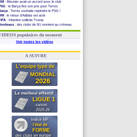
OM
: Meunier avait un accord avec le club
PSG
: le Barça fixe son prix pour Torres
Barça
: Torres souhaite rejoindre le PSG !
OM
: le retour d'Adidas est acté
FIFA
: Infantino sollicite Trump
Bordeaux
: des clubs de N1 montent au créneau
Argentine
: quand Medina recadre... sa mère
Real
: le démenti de Leipzig pour Diomandé
VIDEOS populaires du moment
Voir toutes les vidéos
A SUIVRE
L'equipe type de
MONDIAL
2026
Le meilleur effectif
LIGUE 1
saison
2025-26
Indice MF :
l'état de
FORME
des clubs en europe