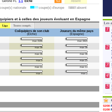
Gérone FC
1-1
Elche
Absent
Nul
coupe(s) nationale
coupe(s) d'europe
absent
abs.
uipiers et à celles des joueurs évoluant en Espagne
Les 
Liga
Toutes compét.
1
Coéquipiers de son club
Joueurs du même pays
(Elche)
(Espagne)
max:3166
max:3420
2
max:36
max:38
max:36
max:38
max:8
max:25
3
max:10
max:13
4
max:1
max:2
5
02/08
01/08