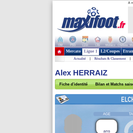
A r
OM
PSG
Lyon
Lille
Monaco
Chelsea
Ma
+ de clubs
Mercato
Ligue 1
L2/Coupes
Etran
Actualité
|
Résultats & Classement
|
Alex HERRAIZ
Fiche d'identité
Bilan et Matchs sai
ELC
AGE
TA
ans