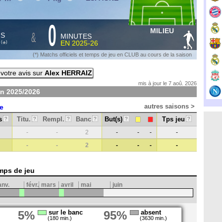
0
MILIEU
&
HS
MINUTES
S
EN
2025-26
*
(
)
(*) Matchs officiels et temps de jeu en CLUB au cours de la saison
votre avis sur
Alex HERRAIZ
mis à jour le 7 aoû. 2026
on
2025/2026
autres saisons >
e
s
Titu.
Rempl.
Banc
But(s)
Tps jeu
?
?
?
?
?
?
-
-
2
-
-
-
-
-
-
2
-
-
-
-
mps de jeu
anv.
févr.
mars
avril
mai
juin
5%
sur le banc
95%
absent
(180 min.)
(3630 min.)