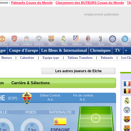
etenir :
Palmarès Coupe du Monde
-
Classement des BUTEURS Coupe du Monde
-
TA
emplacement publicitaire
n Utd
Arsenal
Liverpool
ManCity
Barca
Real
Atletico
Milan
Juve
Inter
Naples
ger
Coupe d'Europe
Les Bleus & International
Chroniques
TV
+
Buteurs
|
Calendrier
|
Equipe type
|
Tableau Transferts
|
Palmarès
|
Les Cl
Les autres joueurs de Elche
son
Carrière & Sélections
Début Contrat :
Fin de contrat :
HE
(ESP)
n.c.
n.c.
ILLE
POIDS
NATIONALITE
? m
? kg
ESPAGNE