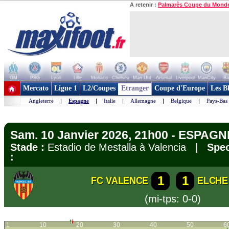
A retenir :
Palmarès Coupe du Mond
OM
PSG
Lyon
Lille
Monaco
Chelsea
Man Utd
Arsenal
Liverpool
ManCity
Ba
+ de clubs
Mercato
Ligue 1
L2/Coupes
Etranger
Coupe d'Europe
Les B
Angleterre
|
Espagne
|
Italie
|
Allemagne
|
Belgique
|
Pays-Bas
Sam. 10 Janvier 2026, 21h00 - ESPAGNE
Stade :
Estadio de Mestalla à Valencia |
Spec
:
1
1
FC VALENCE
ELCHE
(mi-tps: 0-0)
1
10
20
30
40
50
6