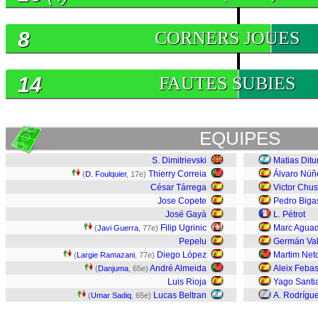
8
CORNERS JOUES
14
FAUTES SUBIES
EQUIPES
S. Dimitrievski
Matias Ditu
Thierry Correia
Álvaro Núñ
(
D. Foulquier
, 17e)
César Tárrega
Victor Chus
Jose Copete
Pedro Biga
José Gayà
L. Pétrot
Filip Ugrinic
Marc Agua
(
Javi Guerra
, 77e)
Pepelu
Germán Va
Diego López
Martim Net
(
Largie Ramazani
, 77e)
André Almeida
Aleix Feba
(
Danjuma
, 65e)
Luis Rioja
Yago Santi
Lucas Beltran
A. Rodrígu
(
Umar Sadiq
, 65e)