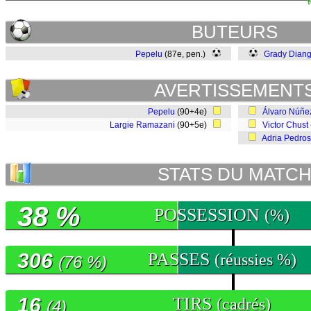
BUTEURS
Pepelu
(87e, pen.)
Grady Dian
AVERTISSEMENT
Pepelu
(90+4e)
Álvaro Núñe
Largie Ramazani
(90+5e)
Victor Chust
Adria Pedro
STATS DU MATC
38 %
POSSESSION
(%)
306
PASSES
(réussies %)
(76 %)
16
TIRS
(cadrés)
(4)