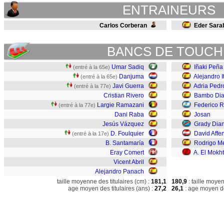
ENTRAINEURS
Carlos Corberan
Eder Sara
BANCS DE TOUCH
Umar Sadiq
Iñaki Peña
(entré à la 65e)
Danjuma
Alejandro I
(entré à la 65e)
Javi Guerra
Adria Pedr
(entré à la 77e)
Cristian Rivero
Bambo Di
Largie Ramazani
Federico R
(entré à la 77e)
Dani Raba
Josan
Jesús Vázquez
Grady Dia
D. Foulquier
David Affe
(entré à la 17e)
B. Santamaría
Rodrigo M
Eray Comert
A. El Mokht
Vicent Abril
Alejandro Panach
taille moyenne des titulaires (cm) :
181,1
180,9
: taille moye
age moyen des titulaires (ans) :
27,2
26,1
: age moyen de