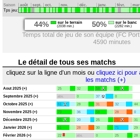
Saison
août
sept.
oct.
nov.
déc.
janv.
févr.
mar
Tps jeu:
44%
sur le terrain
50%
sur le banc
(2038 min.)
(2282 min.)
Temps total de jeu de son équipe (FC Port
4590 minutes
Le détail de tous ses matchs
cliquez sur la ligne d'un mois ou
cliquez ici pour 
les matchs (+)
Aout 2025 (+)
25
32
58
72
Septembre 2025 (+)
abs.
0
37
0
Octobre 2025 (+)
61
28
31
32
44
Novembre 2025 (+)
73
36
58
28
0
Décembre 2025 (+)
63
20
25
71
31
Janvier 2026 (+)
61
28
30
71
29
Février 2026 (+)
22
abs.
0
25
28