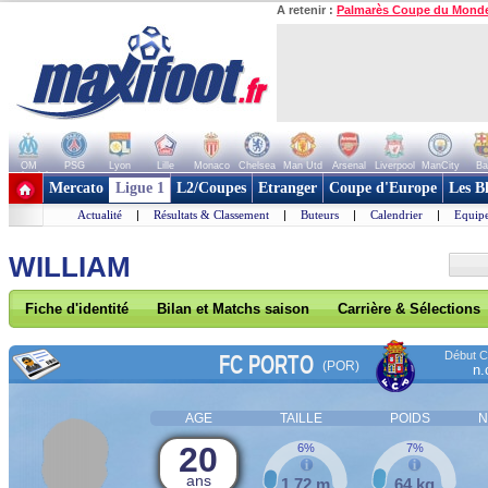
A retenir :
Palmarès Coupe du Mond
OM
PSG
Lyon
Lille
Monaco
Chelsea
Man Utd
Arsenal
Liverpool
ManCity
Ba
+ de clubs
Mercato
Ligue 1
L2/Coupes
Etranger
Coupe d'Europe
Les B
Actualité
|
Résultats & Classement
|
Buteurs
|
Calendrier
|
Equipe
WILLIAM
Fiche d'identité
Bilan et Matchs saison
Carrière & Sélections
Début Co
FC PORTO
(POR)
n.
AGE
TAILLE
POIDS
N
20
6%
7%
ans
1,72 m
64 kg