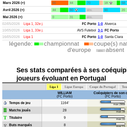
Mars 2026 (+)
90
44
70
18
58
Avril 2026 (+)
44
90
abs.
90
20
Mai 2026 (+)
0
31
abs.
02/05/2026
Liga 1, 32e j.
FC Porto
1-0
Alverca
10/05/2026
Liga 1, 33e j.
AVS Futebol
3-1
FC Porto
16/05/2026
Liga 1
FC Porto
1-0
Santa Clara
légende:
championnat
coupe(s) na
d'europe
absent
abs.
Ses stats comparées à ses coéquipi
joueurs évoluant en Portugal
Liga 1
Ligue Europa
Coupe du Portugal
Tou
WILLIAM
Coéquipiers de son 
(FC Porto)
(FC Porto)
Temps de jeu
1164'
max:2908
Matchs joués
28
max:34
T
Titulaire
9
max:33
Buts marqués
8
max:13