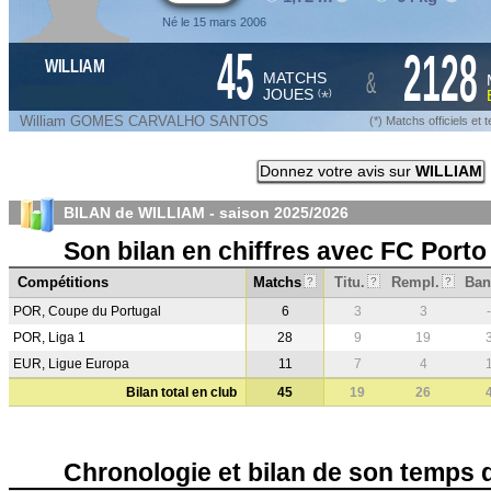
Né le 15 mars 2006
45
2128
WILLIAM
&
MATCHS
JOUES
*
(
)
William GOMES CARVALHO SANTOS
(*) Matchs officiels e
Donnez votre avis sur
WILLIAM
BILAN de WILLIAM - saison
2025/2026
Son bilan en chiffres avec FC Porto
Compétitions
Matchs
Titu.
Rempl.
Ban
?
?
?
POR, Coupe du Portugal
6
3
3
-
POR, Liga 1
28
9
19
EUR, Ligue Europa
11
7
4
Bilan total en club
45
19
26
Chronologie et bilan de son temps 