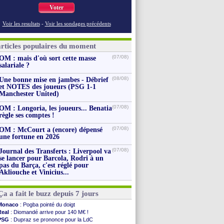
Voter
Voir les resultats
-
Voir les sondages précédents
articles populaires du moment
(07/08)
OM : mais d'où sort cette masse
salariale ?
(08/08)
Une bonne mise en jambes - Débrief
et NOTES des joueurs (PSG 1-1
Manchester United)
(07/08)
OM : Longoria, les joueurs... Benatia
règle ses comptes !
(07/08)
OM : McCourt a (encore) dépensé
une fortune en 2026
(07/08)
Journal des Transferts : Liverpool va
se lancer pour Barcola, Rodri à un
pas du Barça, c'est réglé pour
Akliouche et Vinicius...
Ça a fait le buzz depuis 7 jours
Monaco
: Pogba pointé du doigt
Real
: Diomandé arrive pour 140 M€ !
PSG
: Dupraz se prononce pour la LdC