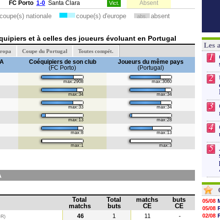
FC Porto
1-0
Santa Clara
Absent
Vict.
coupe(s) nationale
coupe(s) d'europe
absent
abs.
uipiers et à celles des joueurs évoluant en Portugal
Les 
uropa
Coupe du Portugal
Toutes compét.
1
TA
Coéquipiers de son club
Joueurs du même pays
(FC Porto)
(Portugal)
2
max:2908
max:3060
max:34
max:34
3
max:33
max:34
max:13
max:28
4
max:8
max:13
5
max:1
max:3
A
Total
Total
matchs
buts
05/08
matchs
buts
CE
CE
05/08
46
1
11
-
02/08
R)