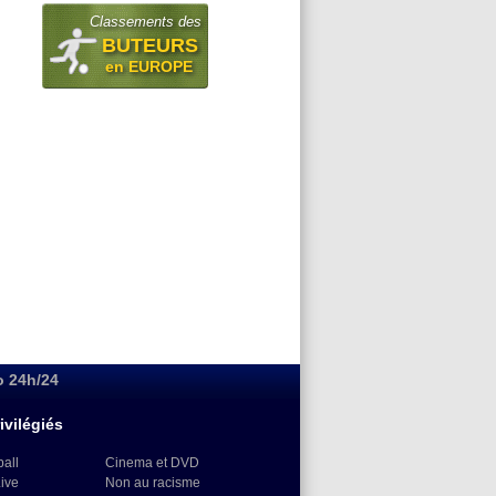
Classements des
BUTEURS
en EUROPE
o 24h/24
ivilégiés
ball
Cinema et DVD
Live
Non au racisme