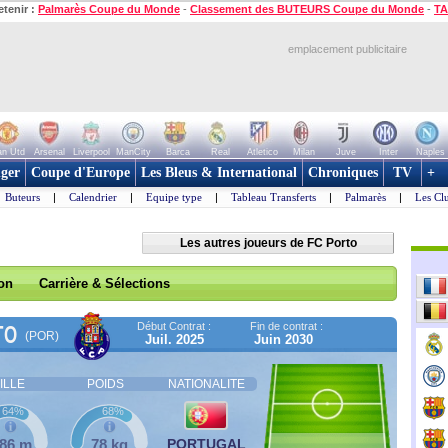
etenir :
Palmarès Coupe du Monde
-
Classement des BUTEURS Coupe du Monde
-
TA
emplacement publicitaire
n Utd
Arsenal
Liverpool
ManCity
Barca
Real
Atletico
Milan
Juve
Inter
Naples
ger
Coupe d'Europe
Les Bleus & International
Chroniques
TV
+
Buteurs
|
Calendrier
|
Equipe type
|
Tableau Transferts
|
Palmarès
|
Les Cl
Les autres joueurs de FC Porto
son
Carrière & Sélections
Début Contrat :
Fin de contrat :
TO
(POR)
Juil. 2025
Juin 2030
ILLE
POIDS
NATIONALITE
64%
68%
,86 m
78 kg
PORTUGAL