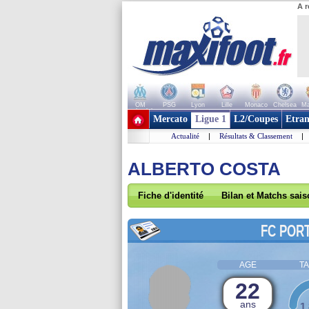
A r
OM
PSG
Lyon
Lille
Monaco
Chelsea
Ma
+ de clubs
Mercato
Ligue 1
L2/Coupes
Etran
Actualité
|
Résultats & Classement
|
ALBERTO COSTA
Fiche d'identité
Bilan et Matchs sai
FC POR
AGE
TA
22
ans
1