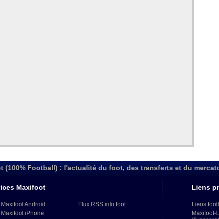
t (100% Football) : l'actualité du foot, des transferts et du mercat
ices Maxifoot
Liens pr
 Maxifoot Android
Flux RSS info foot
Liens foot
 Maxifoot iPhone
Maxifoot-