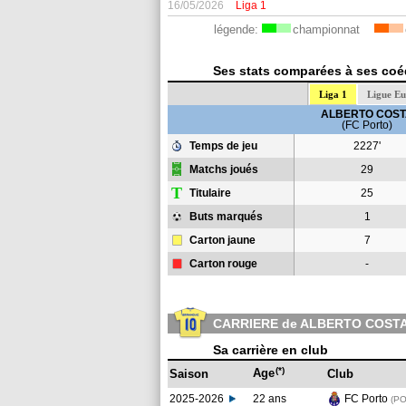
16/05/2026
Liga 1
légende:
championnat
Ses stats comparées à ses coéq
Liga 1
Ligue E
ALBERTO COS
(FC Porto)
Temps de jeu
2227'
Matchs joués
29
T
Titulaire
25
Buts marqués
1
Carton jaune
7
Carton rouge
-
CARRIERE de ALBERTO COST
Sa carrière en club
(*)
Age
Saison
Club
2025-2026
22 ans
FC Porto
(PO