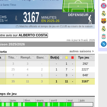
 à Santo Tirso
3167
DÉFENSEUR
&
CHS
MINUTES
ES
EN
2025-26
*
(
)
(*) Matchs officiels et temps de jeu en CLUB au cours de la saison
tre avis sur
ALBERTO COSTA
mis à jour le 9 aoû. 2026
aison
2025/2026
autres saisons >
Porto
s
Titu.
Rempl.
Banc
But(s)
Tps jeu
?
?
?
?
?
?
3
3
-
-
1
-
292'
25
4
2
1
7
-
2227'
7
4
1
-
3
-
648'
35
11
3
1
11
-
3167'
mps de jeu
c.
janv.
févr.
mars
avril
mai
juin