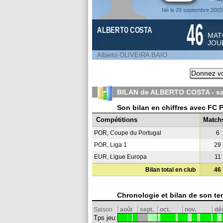
Né le 29 septembre 2003
46
ALBERTO COSTA
MAT
JOU
Alberto OLIVEIRA BAIO
Donnez vo
BILAN de ALBERTO COSTA - s
Son bilan en chiffres avec FC 
Compétitions
Match
POR, Coupe du Portugal
6
POR, Liga 1
29
EUR, Ligue Europa
11
Bilan total en club
46
Chronologie et bilan de son te
Saison
août
sept.
oct.
nov.
dé
Tps jeu: