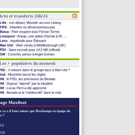
Actu et transferts 24h/24
Lille
: son départ, Meunier accuse Létang
FIFA
: Infantino ne démissionnera pas
Barça
: Flick esquive pour Ferran Torres
Liverpool
: Araujo, une option d'achat à 55 ...
Lens
: inquiétude pour Édouard
Man Utd
: Vitek vendu à Middlesbrough (off.)
PSV
: Sano recruté pour 14,5 M€ (officiel)
OM
: Coventry pense à Angel Gomes
PSG
: Rafel Pol satisfait des progrès
Les + populaires du moment
Amical
: le Barça vainqueur puis battu
Inter
: Calhanoglu prêt à prolonger
PSG
: 4 retours dans le groupe face à Man Utd ?
Nice
: Abdelmonem veut rester
Real
: Mourinho durcit les règles
L2
: le classement complet
OM
: le PSG, les précisions de Benatia
L2
: les résultats de la soirée
OM
: Dupraz "alarmé" par la situation
Amical
: Le Havre renversé par Oviedo
OM
: Lucas Perri a été approché
Amical
: Nice battu aux tirs au but
OM
: Benatia et la "médiocrité" dans le club
Benfica
: Ivanovic proche de Lens
PSG
: Liverpool va proposer 115 M€ pour Barcola
OM
: Dupraz "alarmé" par la situation
OM
: B. Genesio - "ce n'est pas idéal"
age Maxifoot
Atletico
: Alvarez, le Barça va revoir son offre
Lorient
: Mbamba prêté par Leverkusen (officiel)
e va t-il faire mieux que Deschamps en équipe de
Amical
: le Real bat Ferencvaros
e ?
Naples
: Lukaku dit oui à Fenerbahçe
Amical
: Brest arrache le nul contre Venise
UI
Amical
: un nouveau nul pour Le Mans
NON
Voir les brèves précédentes