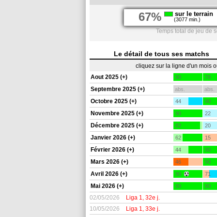
67%
sur le terrain
(3077 min.)
Temps total de jeu de 
Le détail de tous ses matchs
cliquez sur la ligne d'un mois 
Aout 2025 (+)
90
78
Septembre 2025 (+)
abs.
abs.
Octobre 2025 (+)
44
90
Novembre 2025 (+)
90
22
Décembre 2025 (+)
82
20
Janvier 2026 (+)
62
15
Février 2026 (+)
44
90
Mars 2026 (+)
46
90
Avril 2026 (+)
90
71
Mai 2026 (+)
90
90
02/05/2026
Liga 1, 32e j.
10/05/2026
Liga 1, 33e j.