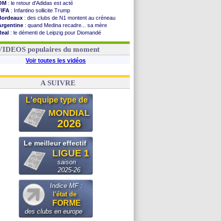
OM
: le retour d'Adidas est acté
FIFA
: Infantino sollicite Trump
Bordeaux
: des clubs de N1 montent au créneau
Argentine
: quand Medina recadre... sa mère
Real
: le démenti de Leipzig pour Diomandé
OM
: le club prêt à libérer Kondogbia ?
OM
: Paixão attire un 2e club anglais
VIDEOS populaires du moment
Voir toutes les vidéos
A SUIVRE
L'equipe type de
MONDIAL
2026
Le meilleur effectif
LIGUE 1
saison
2025-26
Indice MF :
l'état de
FORME
des clubs en europe