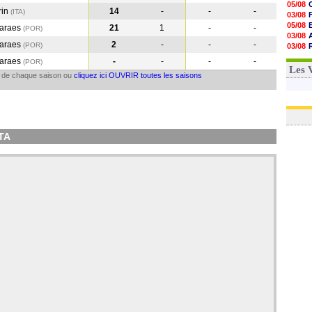
05/08
rin
14
-
-
-
(ITA
)
03/08
05/08
maraes
21
1
-
-
(POR
)
03/08
maraes
2
-
-
-
(POR
)
03/08
06/08
maraes
-
-
-
-
(POR
)
03/08
Les 
il de chaque saison ou
cliquez ici OUVRIR toutes les saisons
TA