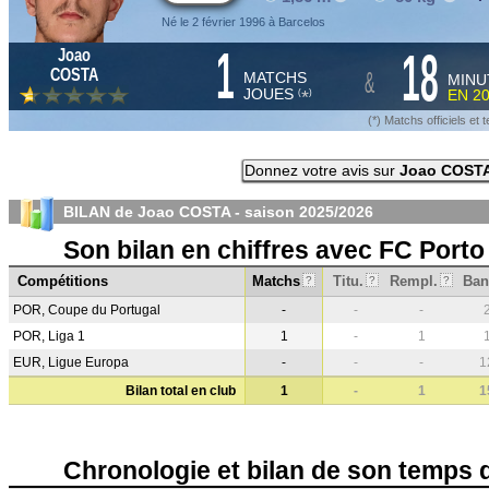
Né le 2 février 1996 à Barcelos
1
18
Joao
&
COSTA
MATCHS
MINU
JOUES
EN
2
*
(
)
(*) Matchs officiels e
Donnez votre avis sur
Joao COST
BILAN de Joao COSTA - saison
2025/2026
Son bilan en chiffres avec FC Porto
Compétitions
Matchs
Titu.
Rempl.
Ban
?
?
?
POR, Coupe du Portugal
-
-
-
POR, Liga 1
1
-
1
EUR, Ligue Europa
-
-
-
1
Bilan total en club
1
-
1
1
Chronologie et bilan de son temps 