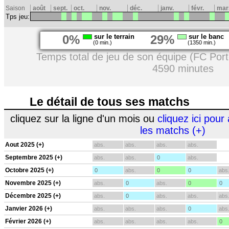
Saison
août
sept.
oct.
nov.
déc.
janv.
févr.
mar
Tps jeu:
0%
sur le terrain
29%
sur le banc
(0 min.)
(1350 min.)
Temps total de jeu de son équipe (FC Port
4590 minutes
Le détail de tous ses matchs
cliquez sur la ligne d'un mois ou
cliquez ici pour 
les matchs (+)
Aout 2025 (+)
abs.
abs.
abs.
abs.
Septembre 2025 (+)
abs.
abs.
0
abs.
Octobre 2025 (+)
0
abs.
0
0
abs
Novembre 2025 (+)
abs.
0
abs.
0
0
Décembre 2025 (+)
abs.
0
abs.
abs.
abs
Janvier 2026 (+)
abs.
abs.
abs.
0
abs
Février 2026 (+)
abs.
abs.
abs.
abs.
0