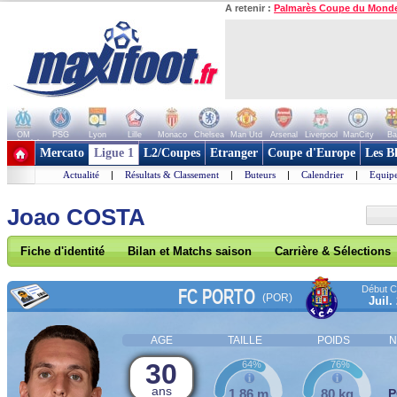
A retenir :
Palmarès Coupe du Mond
OM
PSG
Lyon
Lille
Monaco
Chelsea
Man Utd
Arsenal
Liverpool
ManCity
Ba
+ de clubs
Mercato
Ligue 1
L2/Coupes
Etranger
Coupe d'Europe
Les B
Actualité
|
Résultats & Classement
|
Buteurs
|
Calendrier
|
Equipe
Joao COSTA
Fiche d'identité
Bilan et Matchs saison
Carrière & Sélections
Début Co
FC PORTO
(POR)
Juil.
AGE
TAILLE
POIDS
N
30
64%
76%
ans
1,86 m
80 kg
P