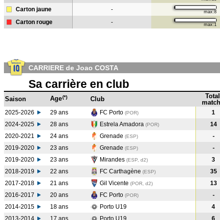
Carton jaune
-
max:8
Carton rouge
-
max:1
CARRIERE de Joao COSTA
Sa carrière en club
Total
(*)
Age
Saison
Club
match
2025-2026
29 ans
FC Porto
1
(POR)
2024-2025
28 ans
Estrela Amadora
14
(POR
)
2020-2021
24 ans
Grenade
-
(ESP
)
2019-2020
23 ans
Grenade
-
(ESP
)
2019-2020
23 ans
Mirandes
3
(ESP, d2)
2018-2019
22 ans
FC Carthagène
35
(ESP
)
2017-2018
21 ans
Gil Vicente
13
(POR, d2)
2016-2017
20 ans
FC Porto
-
(POR
)
2014-2015
18 ans
Porto U19
4
2013-2014
17 ans
Porto U19
6