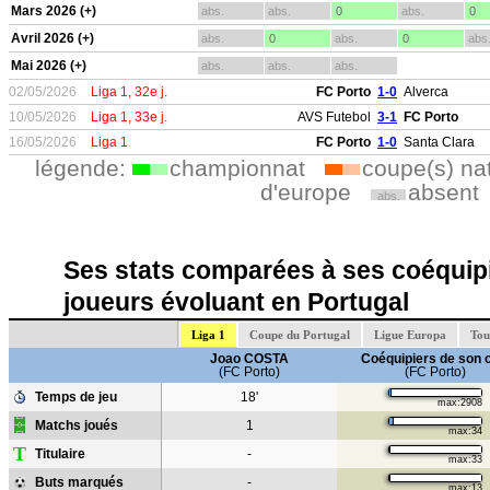
Mars 2026 (+)
abs.
abs.
0
abs.
0
Avril 2026 (+)
abs.
0
abs.
0
abs
Mai 2026 (+)
abs.
abs.
abs.
02/05/2026
Liga 1, 32e j.
FC Porto
1-0
Alverca
10/05/2026
Liga 1, 33e j.
AVS Futebol
3-1
FC Porto
16/05/2026
Liga 1
FC Porto
1-0
Santa Clara
légende:
championnat
coupe(s) na
d'europe
absent
abs.
Ses stats comparées à ses coéquipi
joueurs évoluant en Portugal
Liga 1
Coupe du Portugal
Ligue Europa
Tou
Joao COSTA
Coéquipiers de son 
(FC Porto)
(FC Porto)
Temps de jeu
18'
max:2908
Matchs joués
1
max:34
T
Titulaire
-
max:33
Buts marqués
-
max:13