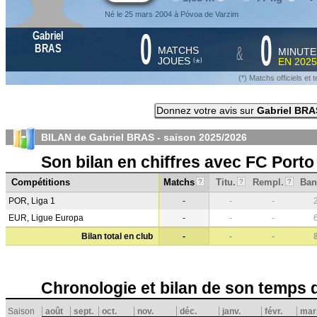
Né le 25 mars 2004 à Póvoa de Varzim
0
0
Gabriel
&
BRAS
MATCHS
MINUTE
JOUES
EN
2025
*
(
)
(*) Matchs officiels e
Donnez votre avis sur
Gabriel BRA
BILAN de Gabriel BRAS - saison
2025/2026
Son bilan en chiffres avec FC Porto
Compétitions
Matchs
Titu.
Rempl.
Ban
?
?
?
POR, Liga 1
-
-
-
EUR, Ligue Europa
-
-
-
Bilan total en club
-
-
-
Chronologie et bilan de son temps 
Saison
août
sept.
oct.
nov.
déc.
janv.
févr.
mar