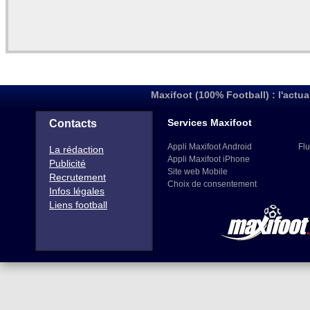
Maxifoot (100% Football) : l'actua
Services Maxifoot
Contacts
Appli Maxifoot Android
Flu
La rédaction
Appli Maxifoot iPhone
Publicité
Site web Mobile
Recrutement
Choix de consentement
Infos légales
Liens football