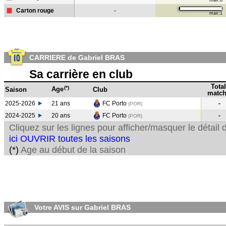
max:8
Carton rouge
-
max:1
CARRIERE de Gabriel BRAS
Sa carrière en club
Total
(*)
Age
Saison
Club
match
2025-2026
21 ans
FC Porto
-
(POR)
2024-2025
20 ans
FC Porto
-
(POR
)
Cliquez sur les lignes pour afficher/masquer le détai
ici OUVRIR toutes les saisons
(*)
Age au début de la saison
Votre AVIS sur Gabriel BRAS