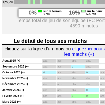
Tps jeu:
0%
sur le terrain
16%
sur le banc
(0 min.)
(720 min.)
Temps total de jeu de son équipe (FC Port
4590 minutes
Le détail de tous ses matchs
cliquez sur la ligne d'un mois ou
cliquez ici pour 
les matchs (+)
Aout 2025 (+)
abs.
abs.
abs.
abs.
Septembre 2025 (+)
abs.
abs.
0
abs.
Octobre 2025 (+)
0
abs.
abs.
0
abs
Novembre 2025 (+)
abs.
abs.
abs.
abs.
abs
Décembre 2025 (+)
abs.
abs.
abs.
abs.
abs
Janvier 2026 (+)
abs.
abs.
abs.
0
abs
Février 2026 (+)
abs.
abs.
0
0
abs
Mars 2026 (+)
abs.
abs.
abs.
abs.
abs