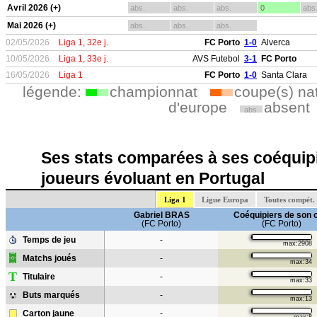
Avril 2026 (+)
abs.
abs.
abs.
0
abs
Mai 2026 (+)
abs.
abs.
abs.
02/05/2026
Liga 1, 32e j.
FC Porto
1-0
Alverca
10/05/2026
Liga 1, 33e j.
AVS Futebol
3-1
FC Porto
16/05/2026
Liga 1
FC Porto
1-0
Santa Clara
légende:
championnat
coupe(s) na
d'europe
absent
abs.
Ses stats comparées à ses coéquipi
joueurs évoluant en Portugal
Liga 1
Ligue Europa
Toutes compét.
Gabriel BRAS
Coéquipiers de son 
(FC Porto)
(FC Porto)
Temps de jeu
-
max:2908
Matchs joués
-
max:34
T
Titulaire
-
max:33
Buts marqués
-
max:13
Carton jaune
-