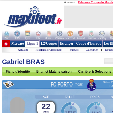
A retenir :
Palmarès Coupe du Mond
OM
PSG
Lyon
Lille
Monaco
Chelsea
Man Utd
Arsenal
Liverpool
ManCity
Ba
+ de clubs
Mercato
Ligue 1
L2/Coupes
Etranger
Coupe d'Europe
Les B
Actualité
|
Résultats & Classement
|
Buteurs
|
Calendrier
|
Equipe
Gabriel BRAS
Fiche d'identité
Bilan et Matchs saison
Carrière & Sélections
Début Co
FC PORTO
(POR)
n.
AGE
TAILLE
POIDS
N
22
47%
61%
ans
1,83 m
77 kg
P