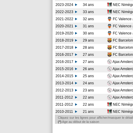
2023-2024
34 ans
NEC Nimèg
2022-2023
33 ans
NEC Nimèg
2021-2022
32 ans
FC Valence
2020-2021
31 ans
FC Valence
2019-2020
30 ans
FC Valence
2018-2019
29 ans
FC Barcelo
2017-2018
28 ans
FC Barcelo
2016-2017
27 ans
FC Barcelo
2016-2017
27 ans
Ajax Amste
2015-2016
26 ans
Ajax Amste
2014-2015
25 ans
Ajax Amste
2013-2014
24 ans
Ajax Amste
2012-2013
23 ans
Ajax Amste
2011-2012
22 ans
Ajax Amste
2011-2012
22 ans
NEC Nimèg
2010-2011
21 ans
NEC Nimèg
Cliquez sur les lignes pour afficher/masquer le déta
(*)
Age au début de la saison