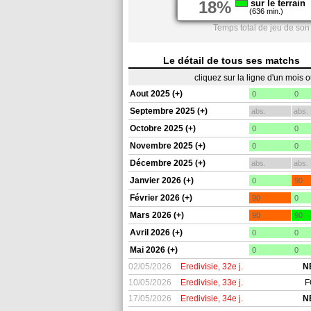
18%
sur le terrain
(636 min.)
Temps total de jeu de so
Le détail de tous ses matchs
cliquez sur la ligne d'un mois 
Aout 2025 (+)
0
0
Septembre 2025 (+)
abs.
abs.
Octobre 2025 (+)
0
0
Novembre 2025 (+)
0
0
Décembre 2025 (+)
abs.
abs.
Janvier 2026 (+)
0
90
Février 2026 (+)
90
0
Mars 2026 (+)
90
90
Avril 2026 (+)
0
0
Mai 2026 (+)
0
0
02/05/2026
Eredivisie, 32e j.
N
10/05/2026
Eredivisie, 33e j.
F
17/05/2026
Eredivisie, 34e j.
N