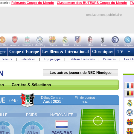
etenir :
Palmarès Coupe du Monde
-
Classement des BUTEURS Coupe du Monde
-
TA
emplacement publicitaire
n Utd
Arsenal
Liverpool
ManCity
Barca
Real
Atletico
Milan
Juve
Inter
Naples
ger
Coupe d'Europe
Les Bleus & International
Chroniques
TV
+
Buteurs
|
Calendrier
|
Equipe type
|
Tableau Transferts
|
Palmarès
|
Les Cl
N
Les autres joueurs de NEC Nimègue
son
Carrière & Sélections
Début Contrat :
Fin de contrat :
UE
(P-B)
Août 2025
n.c.
ILLE
POIDS
NATIONALITE
68%
85%
,87 m
83 kg
PAYS-BAS