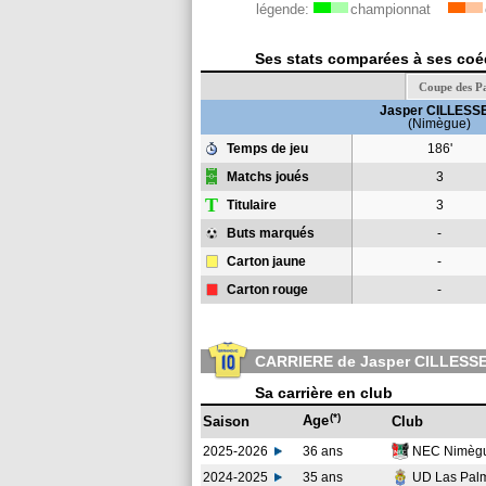
légende:
championnat
Ses stats comparées à ses coéq
Coupe des P
Jasper CILLESS
(Nimègue)
Temps de jeu
186'
Matchs joués
3
T
Titulaire
3
Buts marqués
-
Carton jaune
-
Carton rouge
-
CARRIERE de Jasper CILLESS
Sa carrière en club
(*)
Age
Saison
Club
2025-2026
36 ans
NEC Nimèg
2024-2025
35 ans
UD Las Pal