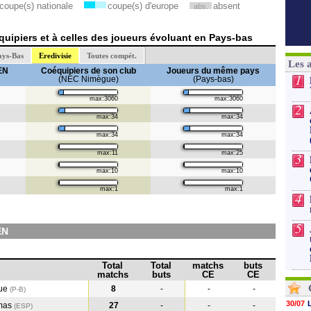
coupe(s) nationale
coupe(s) d'europe
absent
abs.
uipiers et à celles des joueurs évoluant en Pays-bas
ays-Bas
Eredivisie
Toutes compét.
Les 
EN
Coéquipiers de son club
Joueurs du même pays
1
(NEC Nimègue)
(Pays-bas)
max:3060
max:3060
2
max:34
max:34
max:34
max:34
max:11
max:25
3
max:10
max:10
max:1
max:1
4
5
EN
Total
Total
matchs
buts
matchs
buts
CE
CE
ue
8
-
-
-
(P-B)
30/07
mas
27
-
-
-
(ESP
)