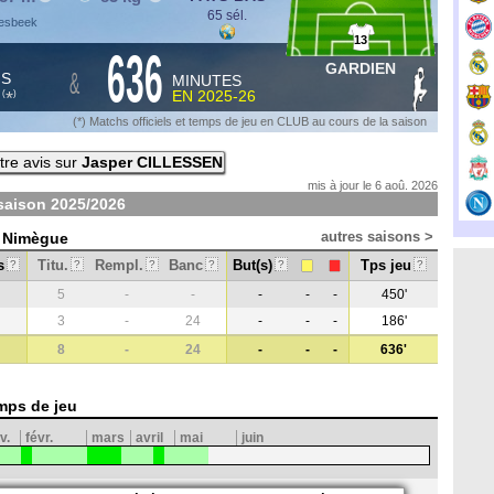
65 sél.
oesbeek
13
636
GARDIEN
&
HS
MINUTES
S
EN
2025-26
*
(
)
(*) Matchs officiels et temps de jeu en CLUB au cours de la saison
re avis sur
Jasper CILLESSEN
mis à jour le 6 aoû. 2026
 saison
2025/2026
autres saisons >
C Nimègue
s
Titu.
Rempl.
Banc
But(s)
Tps jeu
?
?
?
?
?
?
5
-
-
-
-
-
450'
3
-
24
-
-
-
186'
8
-
24
-
-
-
636'
mps de jeu
v.
févr.
mars
avril
mai
juin