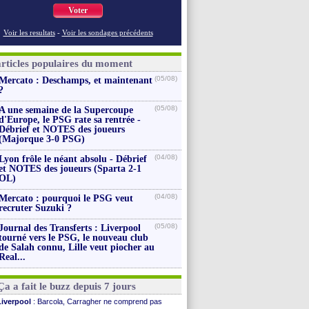
Voter
Voir les resultats
-
Voir les sondages précédents
articles populaires du moment
(05/08)
Mercato : Deschamps, et maintenant
?
(05/08)
A une semaine de la Supercoupe
d'Europe, le PSG rate sa rentrée -
Débrief et NOTES des joueurs
(Majorque 3-0 PSG)
(04/08)
Lyon frôle le néant absolu - Débrief
et NOTES des joueurs (Sparta 2-1
OL)
(04/08)
Mercato : pourquoi le PSG veut
recruter Suzuki ?
(05/08)
Journal des Transferts : Liverpool
tourné vers le PSG, le nouveau club
de Salah connu, Lille veut piocher au
Real...
Ça a fait le buzz depuis 7 jours
Liverpool
: Barcola, Carragher ne comprend pas