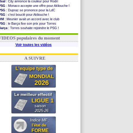
Real
: City annonce la couleur pour Rodri
PSG
: Monaco accepte une offre pour Akliouche !
PSG
: Dupraz se prononce pour la LdC
PSG
: c'est bouclé pour Akliouche !
OM
: Meunier avait un accord avec le club
PSG
: le Barça fixe son prix pour Torres
Barça
: Torres souhaite rejoindre le PSG !
FIFA
: Infantino sollicite Trump
Argentine
: quand Medina recadre... sa mère
VIDEOS populaires du moment
Voir toutes les vidéos
A SUIVRE
L'equipe type de
MONDIAL
2026
Le meilleur effectif
LIGUE 1
saison
2025-26
Indice MF :
l'état de
FORME