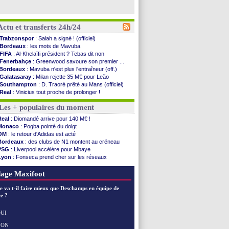
Actu et transferts 24h/24
Trabzonspor
: Salah a signé ! (officiel)
Bordeaux
: les mots de Mavuba
FIFA
: Al-Khelaïfi président ? Tebas dit non
Fenerbahçe
: Greenwood savoure son premier ...
Bordeaux
: Mavuba n'est plus l'entraîneur (off.)
Galatasaray
: Milan rejette 35 M€ pour Leão
Southampton
: D. Traoré prêté au Mans (officiel)
Real
: Vinicius tout proche de prolonger !
VIDEO
: un accueil impressionnant pour Salah !
Les + populaires du moment
Real
: Diomandé attendu ce jeudi à Madrid !
Real
: Rodri, la piste Barça se confirme
Real
: Diomandé arrive pour 140 M€ !
PSG
: Akliouche arrive ce jeudi à Paris !
Monaco
: Pogba pointé du doigt
Médias
: la Liga quitte beIN Sports !
OM
: le retour d'Adidas est acté
PSG
: pas d'inquiétude pour Rafael Pol
Bordeaux
: des clubs de N1 montent au créneau
Real
: ça se complique pour Rodri !
PSG
: Liverpool accélère pour Mbaye
Barça
: Ferran Torres donne son feu vert au ...
Lyon
: Fonseca prend cher sur les réseaux
FIFA
: des excuses après le projet
Trabzonspor
: une annonce pour Salah !
Abha
: c'est fait pour Fekir (officiel)
Real
: une nouvelle offre pour Vinicius
age Maxifoot
Real
: réponse imminente de Vinicius
Arsenal
: Nørgaard transféré à Everton (off.)
e va t-il faire mieux que Deschamps en équipe de
Al-Ahli
: Deschamps a discuté !
e ?
PSG
: Luis Enrique satisfait malgré tout
Monaco
: Pogba pointé du doigt
UI
Rennes
: Zabiri n'est pas fan de la L1
NON
Voir les brèves précédentes