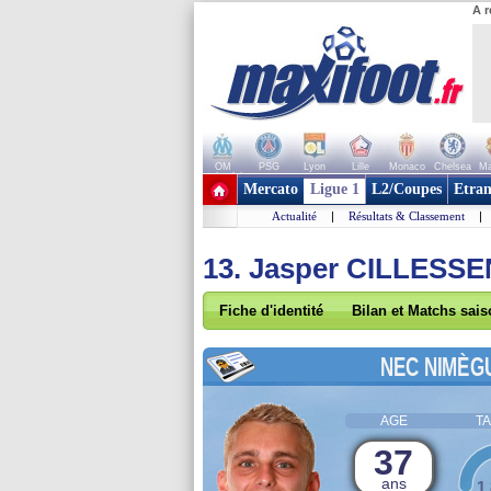
A r
OM
PSG
Lyon
Lille
Monaco
Chelsea
Ma
+ de clubs
Mercato
Ligue 1
L2/Coupes
Etran
Actualité
|
Résultats & Classement
|
13. Jasper CILLESSE
Fiche d'identité
Bilan et Matchs sai
NEC NIMÈG
AGE
TA
37
ans
1