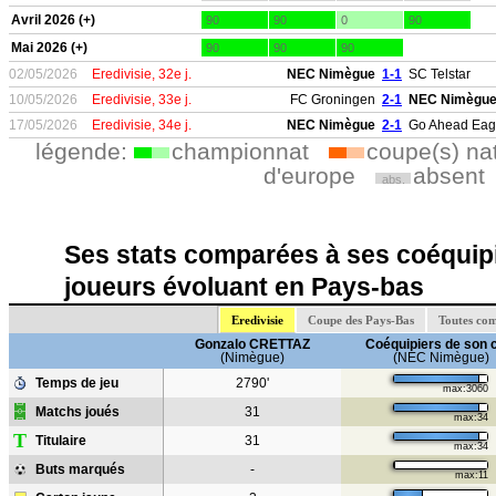
Avril 2026 (+)
90
90
0
90
Mai 2026 (+)
90
90
90
02/05/2026
Eredivisie, 32e j.
NEC Nimègue
1-1
SC Telstar
10/05/2026
Eredivisie, 33e j.
FC Groningen
2-1
NEC Nimègu
17/05/2026
Eredivisie, 34e j.
NEC Nimègue
2-1
Go Ahead Eag
légende:
championnat
coupe(s) na
d'europe
absent
abs.
Ses stats comparées à ses coéquipi
joueurs évoluant en Pays-bas
Eredivisie
Coupe des Pays-Bas
Toutes com
Gonzalo CRETTAZ
Coéquipiers de son 
(Nimègue)
(NEC Nimègue)
Temps de jeu
2790'
max:3060
Matchs joués
31
max:34
T
Titulaire
31
max:34
Buts marqués
-
max:11