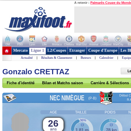
A retenir :
Palmarès Coupe du Mond
OM
PSG
Lyon
Lille
Monaco
Chelsea
Man Utd
Arsenal
Liverpool
ManCity
Ba
+ de clubs
Mercato
Ligue 1
L2/Coupes
Etranger
Coupe d'Europe
Les B
Actualité
|
Résultats & Classement
|
Buteurs
|
Calendrier
|
Equipe
Gonzalo CRETTAZ
L
Fiche d'identité
Bilan et Matchs saison
Carrière & Sélections
Début Co
NEC NIMÈGUE
(P-B)
n.
AGE
TAILLE
POIDS
N
26
36%
63%
ans
1,81 m
78 kg