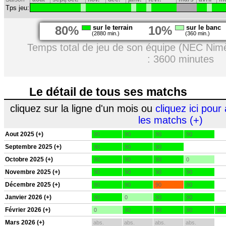
Tps jeu:
80%
sur le terrain
10%
sur le banc
(2880 min.)
(360 min.)
Temps total de jeu de son équipe (NEC Nim
: 3600 minutes
Le détail de tous ses matchs
cliquez sur la ligne d'un mois ou
cliquez ici pour 
les matchs (+)
Aout 2025 (+)
90
90
90
90
Septembre 2025 (+)
90
90
90
Octobre 2025 (+)
90
90
90
0
Novembre 2025 (+)
90
90
90
90
Décembre 2025 (+)
90
90
90
90
Janvier 2026 (+)
90
0
90
90
Février 2026 (+)
0
90
90
90
90
Mars 2026 (+)
abs.
abs.
abs.
abs.