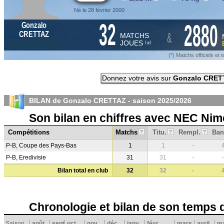
Né le 28 février 2000
32
2880
Gonzalo
&
CRETTAZ
MATCHS
JOUES
*
(
)
(*) Matchs officiels e
Donnez votre avis sur
Gonzalo CRET
BILAN de Gonzalo CRETTAZ - saison
2025/2026
Son bilan en chiffres avec NEC Ni
Compétitions
Matchs
Titu.
Rempl.
Ban
?
?
?
P-B, Coupe des Pays-Bas
1
1
-
P-B, Eredivisie
31
31
-
-
Bilan total en club
32
32
-
Chronologie et bilan de son temps 
Saison
août
sept.
oct.
nov.
déc.
janv.
févr.
mars
avril
ma