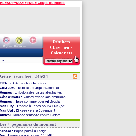
BLEAU PHASE FINALE Coupe du Monde
Résultats
Bayern
Dortmund
Classements
Calendriers
ubs
|
Actu et transferts 24h/24
FIFA
: la CAF soutient Infantino
CdM 2030
: Rubiales charge Infantino et ...
Rennes
: Embolo a des pistes alléchantes
Côte d'Ivoire
: Renard affiche ses ambitions
Rennes
: Haise confirme pour Aït Boudlal
Man City
: Trafford à Leeds pour 47 M€ (off...
Man Utd
: Zirkzee vers la Juventus ?
Amical
: Monaco s'impose contre Getafe
Nantes
: Der Zakarian et sa relation avec Kita
Les + populaires du moment
OM
: le club prêt à libérer Kondogbia ?
Monaco
: le message touchant d'Akliouche
Monaco
: Pogba pointé du doigt
FIFA
: Tebas en remet une couche
Real
: Diomandé arrive pour 140 M€ !