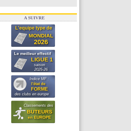
A SUIVRE
L'equipe type de
MONDIAL
2026
Le meilleur effectif
LIGUE 1
saison
2025-26
Indice MF :
l'état de
FORME
des clubs en europe
Classements des
BUTEURS
en EUROPE