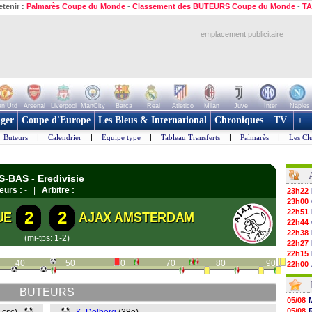
etenir :
Palmarès Coupe du Monde
-
Classement des BUTEURS Coupe du Monde
-
TA
emplacement publicitaire
n Utd
Arsenal
Liverpool
ManCity
Barca
Real
Atletico
Milan
Juve
Inter
Naples
ger
Coupe d'Europe
Les Bleus & International
Chroniques
TV
+
Buteurs
|
Calendrier
|
Equipe type
|
Tableau Transferts
|
Palmarès
|
Les Cl
-BAS - Eredivisie
eurs :
- |
Arbitre :
23h22
23h00
22h51
2
2
UE
AJAX AMSTERDAM
22h44
22h38
(mi-tps: 1-2)
22h27
22h15
40
50
60
70
80
90
22h00
21h48
21h39
BUTEURS
21h26
05/08
21h05
05/08