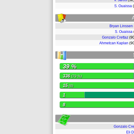
V. Jaros
(3e
S. Ouaissa
Bryan Linssen
S. Ouaissa
Gonzalo Crettaz
(9
Ahmetcan Kaplan
(9
39 %
336
(79 %)
15
(6)
1
8
Gonzalo Cre
Eli 