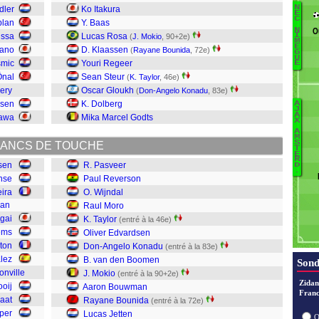
N
dler
Ko Itakura
B
E
C
plan
Y. Baas
Pr
O
N
issa
Lucas Rosa
I
(
J. Mokio
, 90+2e)
M
de
È
Sano
D. Klaassen
(
Rayane Bounida
, 72e)
G
v
U
smic
Youri Regeer
E
Fo
Önal
Sean Steur
(
K. Taylor
, 46e)
G
ery
Oscar Gloukh
(
Don-Angelo Konadu
, 83e)
L
ssen
K. Dolberg
A
B
W
J
A
gawa
Mika Marcel Godts
X
S
Je
A
M
M
B
S
ANCS DE TOUCHE
Pe
T
B
E
R
J
ssen
R. Pasveer
M
D
.
C
nse
Paul Reverson
K
eira
O. Wijndal
E
jan
Raul Moro
Ta
gai
K. Taylor
(entré à la 46e)
M
lems
Oliver Edvardsen
Wi
ton
Don-Angelo Konadu
(entré à la 83e)
R
lez
B. van den Boomen
Sond
P
onville
J. Mokio
(entré à la 90+2e)
Zidan
ooij
Aaron Bouwman
Franc
aat
Rayane Bounida
(entré à la 72e)
per
Lucas Jetten
O