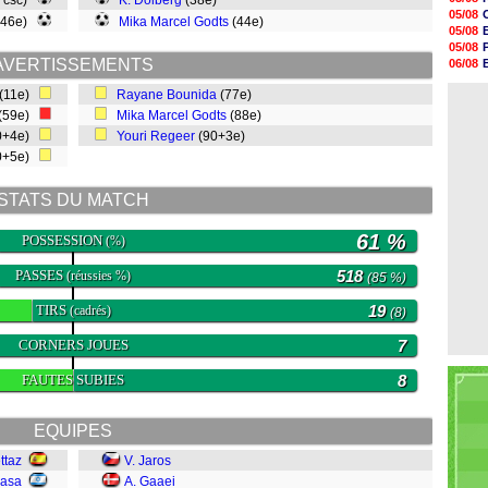
, csc)
K. Dolberg
(38e)
20h47
05/08
(46e)
Mika Marcel Godts
(44e)
20h30
05/08
20h18
05/08
20h04
AVERTISSEMENTS
06/08
19h47
06/08
19h34
(11e)
Rayane Bounida
(77e)
06/08
19h14
(59e)
Mika Marcel Godts
(88e)
19h06
0+4e)
Youri Regeer
(90+3e)
18h50
18h30
0+5e)
18h20
17h58
STATS DU MATCH
61 %
POSSESSION
(%)
PASSES
518
(réussies %)
(85 %)
TIRS
19
(cadrés)
(8)
CORNERS JOUES
7
FAUTES SUBIES
8
EQUIPES
ttaz
V. Jaros
Dasa
A. Gaaei