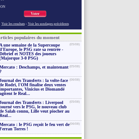
NON
Voter
Voir les resultats
-
Voir les sondages précédents
articles populaires du moment
(05/08)
A une semaine de la Supercoupe
d'Europe, le PSG rate sa rentrée -
Débrief et NOTES des joueurs
(Majorque 3-0 PSG)
(05/08)
Mercato : Deschamps, et maintenant
?
(06/08)
Journal des Transferts : la volte-face
de Rodri, l'OM finalise deux ventes
importantes, Vinicius et Diomandé
agitent le Real...
(05/08)
Journal des Transferts : Liverpool
tourné vers le PSG, le nouveau club
de Salah connu, Lille veut piocher au
Real...
(06/08)
Mercato : le PSG reçoit le feu vert de
Ferran Torres !