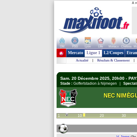
A r
OM
PSG
Lyon
Lille
Monaco
Chelsea
Ma
+ de clubs
Mercato
Ligue 1
L2/Coupes
Etran
Actualité
|
Résultats & Classement
|
Sam. 20 Décembre 2025, 20h00 - PAYS
Stade :
Goffertstadion à Nijmegen |
Spectat
NEC NIMÈG
1
10
20
30