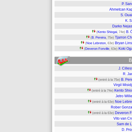
P. San
Ahmetcan Ka
S. Oua
K. 
Darko Neja
B. 
(
Kento Shiogai
, 74e)
Tjarron Ch
(
B. Pereira
, 75e)
Bryan Lin
(
Noe Lebreton
, 63e)
Koki O
(
Deveron Fonville
, 63e)
B
J. Cille
R. Ja
B. Per
(entré à la 75e)
Virgil Misid
Kento Shio
(entré à la 74e)
Jetro Wil
Noe Lebre
(entré à la 63e)
Rober Gonza
Deveron F
(entré à la 63e)
Vito van Cr
Sam de L
D. Pro