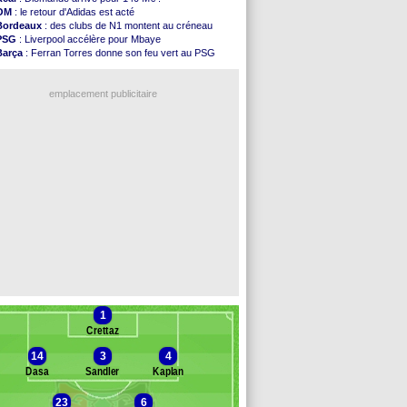
FIFA
: l'UEFA maintient la pression
OM
: le retour d'Adidas est acté
PSG
: Tebas encense Luis Enrique
Bordeaux
: des clubs de N1 montent au créneau
Real
: Vinicius jusqu'en 2032 (officiel)
PSG
: Liverpool accélère pour Mbaye
Lyon
: Mangala va rejoindre Getafe
Barça
: Ferran Torres donne son feu vert au PSG
OM
: une offre refusée pour Aguerd
PSG
: Luis Enrique satisfait malgré tout
Real
: c'est confirmé pour Vinicius
Man City
: Rodri préfère le Barça au Real !
Troyes
: Junior Diaz jusqu'en 2030 (officiel)
emplacement publicitaire
PSG
: Akliouche a signé (officiel)
OM
: une offre pour Bulka
PSG
: contrat signé pour Akliouche
Ouganda
: Owori battu à mort à Kampala
Arsenal
: Arteta veut créer une dynastie
Voir les brèves précédentes
1
Crettaz
14
3
4
Dasa
Sandler
Kaplan
23
6