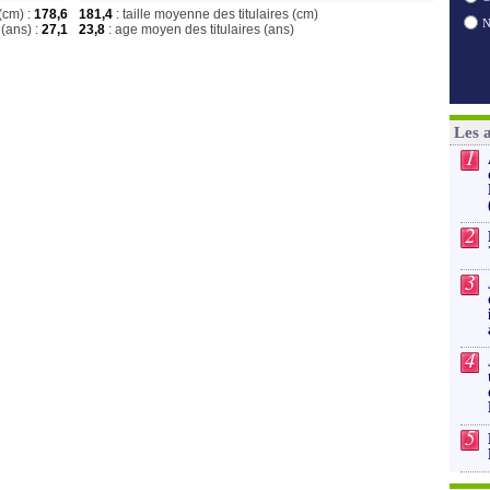
(cm) :
178,6
181,4
: taille moyenne des titulaires (cm)
(ans) :
27,1
23,8
: age moyen des titulaires (ans)
Les 
1
2
3
4
5