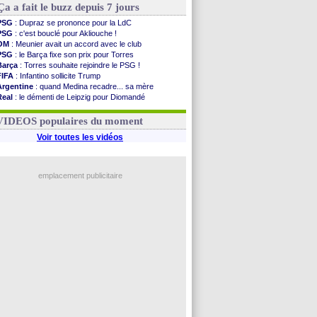
Ça a fait le buzz depuis 7 jours
PSG
: Dupraz se prononce pour la LdC
PSG
: c'est bouclé pour Akliouche !
OM
: Meunier avait un accord avec le club
PSG
: le Barça fixe son prix pour Torres
Barça
: Torres souhaite rejoindre le PSG !
FIFA
: Infantino sollicite Trump
Argentine
: quand Medina recadre... sa mère
Real
: le démenti de Leipzig pour Diomandé
OM
: Paixão attire un 2e club anglais
FIFA
: le conseiller d'Infantino démissionne !
VIDEOS populaires du moment
Voir toutes les vidéos
emplacement publicitaire