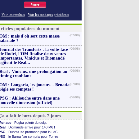
Voter
Voir les resultats
-
Voir les sondages précédents
articles populaires du moment
(07/08)
OM : mais d'où sort cette masse
salariale ?
(06/08)
Journal des Transferts : la volte-face
de Rodri, l'OM finalise deux ventes
importantes, Vinicius et Diomandé
agitent le Real...
(06/08)
Real : Vinicius, une prolongation au
timing troublant
(07/08)
OM : Longoria, les joueurs... Benatia
règle ses comptes !
(06/08)
PSG : Akliouche entre dans une
nouvelle dimension (officiel)
Ça a fait le buzz depuis 7 jours
Monaco
: Pogba pointé du doigt
Real
: Diomandé arrive pour 140 M€ !
PSG
: Dupraz se prononce pour la LdC
PSG
: le Barça fixe son prix pour Torres