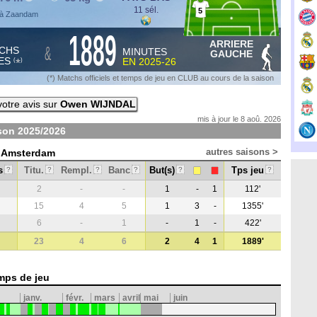
11 sél.
5
 à Zaandam
1889
ARRIERE
&
CHS
MINUTES
GAUCHE
ES
EN
2025-26
*
(
)
(*) Matchs officiels et temps de jeu en CLUB au cours de la saison
otre avis sur
Owen WIJNDAL
mis à jour le 8 aoû. 2026
ison
2025/2026
autres saisons >
x Amsterdam
s
Titu.
Rempl.
Banc
But(s)
Tps jeu
?
?
?
?
?
?
2
-
-
1
-
1
112'
15
4
5
1
3
-
1355'
6
-
1
-
1
-
422'
23
4
6
2
4
1
1889'
mps de jeu
janv.
févr.
mars
avril
mai
juin