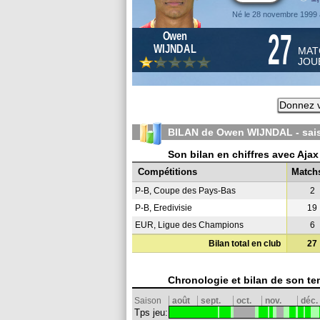
Né le 28 novembre 1999
27
Owen
WIJNDAL
MAT
JOU
Donnez v
BILAN de Owen WIJNDAL - sa
Son bilan en chiffres avec Aja
Compétitions
Match
P-B, Coupe des Pays-Bas
2
P-B, Eredivisie
19
EUR, Ligue des Champions
6
Bilan total en club
27
Chronologie et bilan de son te
Saison
août
sept.
oct.
nov.
déc.
Tps jeu: