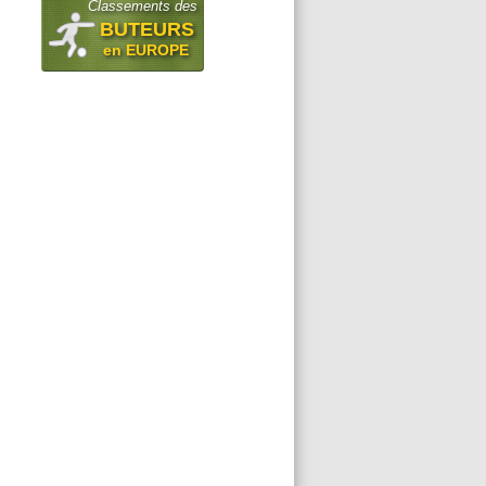
Classements des
BUTEURS
en EUROPE