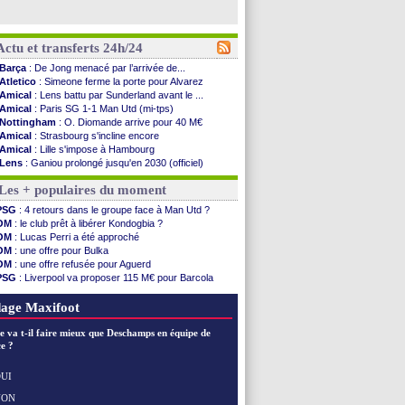
Actu et transferts 24h/24
Barça
: De Jong menacé par l’arrivée de...
Atletico
: Simeone ferme la porte pour Alvarez
Amical
: Lens battu par Sunderland avant le ...
Amical
: Paris SG 1-1 Man Utd (mi-tps)
Nottingham
: O. Diomande arrive pour 40 M€
Amical
: Strasbourg s'incline encore
Amical
: Lille s'impose à Hambourg
Lens
: Ganiou prolongé jusqu'en 2030 (officiel)
OM
: le PSG, les précisions de Benatia
Les + populaires du moment
Amical
: Paris SG-Man Utd, les compos
Amical
: Chelsea corrige l'AC Milan
PSG
: 4 retours dans le groupe face à Man Utd ?
Argentine
: Messi perd son papa
OM
: le club prêt à libérer Kondogbia ?
Amical
: l'Inter s'offre la Juventus
OM
: Lucas Perri a été approché
Atletico
: Almada rejoint River Plate (off.)
OM
: une offre pour Bulka
Monaco
: Camara a la cote en Angleterre
OM
: une offre refusée pour Aguerd
Amical
: encore une défaite pour Strasbourg
PSG
: Liverpool va proposer 115 M€ pour Barcola
OM
: la piste Goore en attaque
OM
: B. Genesio - "ce n'est pas idéal"
PSG
: ça négocie avec le Barça pour Torres
Real
: Mourinho durcit les règles
age Maxifoot
Amical
: Rennes s'incline contre Brentford
Arsenal
: c'est signé pour Guimaraes (officiel)
e va t-il faire mieux que Deschamps en équipe de
Amical
: Le Mans concède un nul
e ?
Real
: Mourinho durcit les règles
Amical
: Toulouse s'incline lourdement
UI
OM
: Benatia et la "médiocrité" dans le club
NON
Voir les brèves précédentes