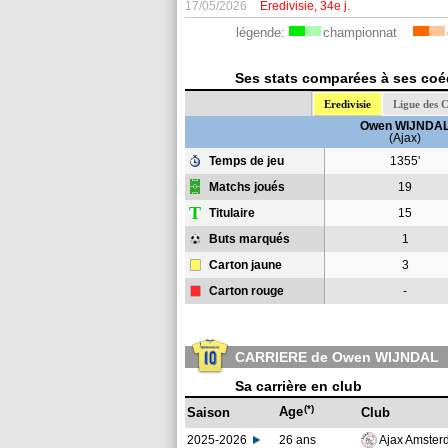
17/05/2026
Eredivisie, 34e j.
légende:
championnat
Ses stats comparées à ses coéq
Eredivisie
Ligue des 
Owen WIJNDA
(Ajax)
Temps de jeu
1355'
Matchs joués
19
T
Titulaire
15
Buts marqués
1
Carton jaune
3
Carton rouge
-
CARRIERE de Owen WIJNDAL
Sa carrière en club
(*)
Age
Saison
Club
2025-2026
26 ans
Ajax Amste