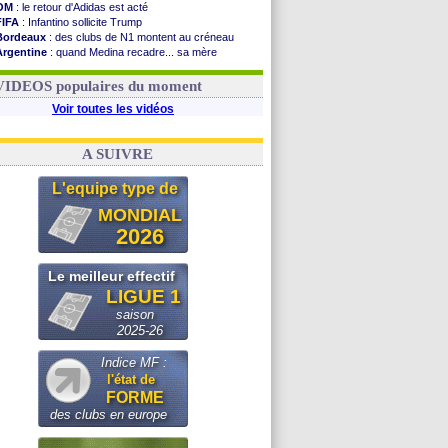
OM
: le retour d'Adidas est acté
FIFA
: Infantino sollicite Trump
Bordeaux
: des clubs de N1 montent au créneau
Argentine
: quand Medina recadre... sa mère
Real
: le démenti de Leipzig pour Diomandé
OM
: Paixão attire un 2e club anglais
VIDEOS populaires du moment
Voir toutes les vidéos
A SUIVRE
L'equipe type de
MONDIAL
2026
Le meilleur effectif
LIGUE 1
saison
2025-26
Indice MF :
l'état de
FORME
des clubs en europe