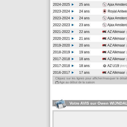
2024-2025
25 ans
Ajax Amste
2023-2024
24 ans
Royal Antw
2023-2024
24 ans
Ajax Amste
2022-2023
23 ans
Ajax Amste
2021-2022
22 ans
AZ Alkmaar
2020-2021
21 ans
AZ Alkmaar
2019-2020
20 ans
AZ Alkmaar
2018-2019
19 ans
AZ Alkmaar
2017-2018
18 ans
AZ Alkmaar
2017-2018
18 ans
AZ U19
(PAY
)
2016-2017
17 ans
AZ Alkmaar
Cliquez sur les lignes pour afficher/masquer le déta
(*)
Age au début de la saison
Votre AVIS sur Owen WIJNDA