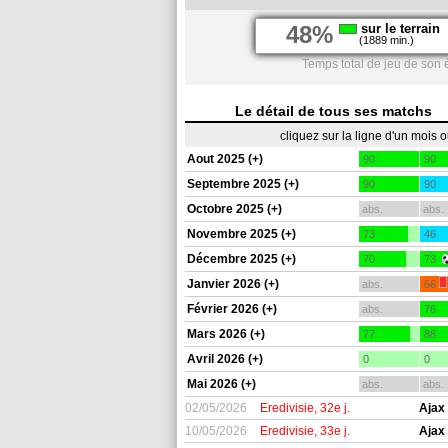
48%
sur le terrain
(1889 min.)
Temps total de jeu de son
Le détail de tous ses matchs
cliquez sur la ligne d'un mois 
Aout 2025 (+)
90
90
Septembre 2025 (+)
90
90
Octobre 2025 (+)
abs.
abs.
Novembre 2025 (+)
73
46
Décembre 2025 (+)
70
73
Janvier 2026 (+)
abs.
66
Février 2026 (+)
abs.
76
Mars 2026 (+)
77
88
Avril 2026 (+)
0
0
Mai 2026 (+)
abs.
abs.
02/05/2026
Eredivisie, 32e j.
Ajax
10/05/2026
Eredivisie, 33e j.
Ajax