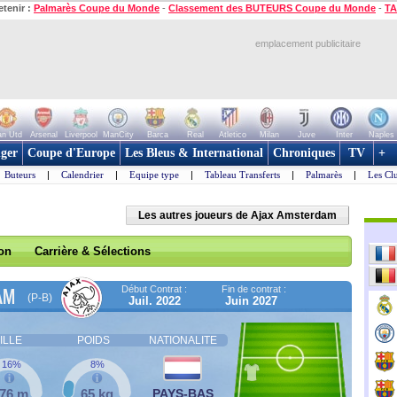
etenir :
Palmarès Coupe du Monde
-
Classement des BUTEURS Coupe du Monde
-
TA
emplacement publicitaire
n Utd
Arsenal
Liverpool
ManCity
Barca
Real
Atletico
Milan
Juve
Inter
Naples
ger
Coupe d'Europe
Les Bleus & International
Chroniques
TV
+
Buteurs
|
Calendrier
|
Equipe type
|
Tableau Transferts
|
Palmarès
|
Les Cl
Les autres joueurs de Ajax Amsterdam
son
Carrière & Sélections
Début Contrat :
Fin de contrat :
AM
(P-B)
Juil. 2022
Juin 2027
ILLE
POIDS
NATIONALITE
16%
8%
,76 m
65 kg
PAYS-BAS