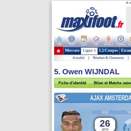
A r
OM
PSG
Lyon
Lille
Monaco
Chelsea
Ma
+ de clubs
Mercato
Ligue 1
L2/Coupes
Etran
Actualité
|
Résultats & Classement
|
5. Owen WIJNDAL
Fiche d'identité
Bilan et Matchs sai
AJAX AMSTERD
AGE
TA
26
ans
1