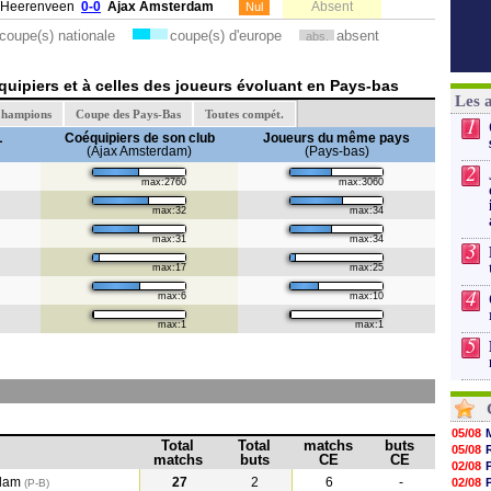
Heerenveen
0-0
Ajax Amsterdam
Absent
Nul
coupe(s) nationale
coupe(s) d'europe
absent
abs.
uipiers et à celles des joueurs évoluant en Pays-bas
Les 
Champions
Coupe des Pays-Bas
Toutes compét.
1
L
Coéquipiers de son club
Joueurs du même pays
(Ajax Amsterdam)
(Pays-bas)
2
max:2760
max:3060
max:32
max:34
max:31
max:34
3
max:17
max:25
4
max:6
max:10
max:1
max:1
5
05/08
Total
Total
matchs
buts
05/08
matchs
buts
CE
CE
02/08
rdam
27
2
6
-
02/08
(P-B)