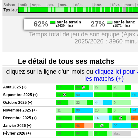
Saison
août
sept.
oct.
nov.
déc.
janv.
févr.
mars
Tps jeu:
62%
sur le terrain
27%
sur le banc
(2439 min.)
(1071 min.)
Temps total de jeu de son équipe (Ajax
2025/2026 : 3960 minu
Le détail de tous ses matchs
cliquez sur la ligne d'un mois ou
cliquez ici pour 
les matchs (+)
Aout 2025 (+)
87
69
27
28
Septembre 2025 (+)
90
90
90
84
90
Octobre 2025 (+)
60
32
44
0
Novembre 2025 (+)
11
90
23
6
74
Décembre 2025 (+)
80
90
14
67
46
Janvier 2026 (+)
90
46
75
90
75
Février 2026 (+)
90
66
64
abs.