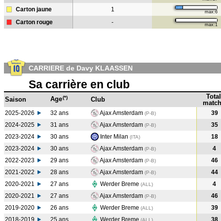
Carton jaune
1
max:6
Carton rouge
-
max:1
CARRIERE de Davy KLAASSEN
Sa carrière en club
Total
(*)
Age
Saison
Club
match
2025-2026
32 ans
Ajax Amsterdam
39
(P-B)
2024-2025
31 ans
Ajax Amsterdam
35
(P-B
)
2023-2024
30 ans
Inter Milan
18
(ITA
)
2023-2024
30 ans
Ajax Amsterdam
4
(P-B
)
2022-2023
29 ans
Ajax Amsterdam
46
(P-B
)
2021-2022
28 ans
Ajax Amsterdam
44
(P-B
)
2020-2021
27 ans
Werder Breme
4
(ALL
)
2020-2021
27 ans
Ajax Amsterdam
46
(P-B
)
2019-2020
26 ans
Werder Breme
39
(ALL
)
2018-2019
25 ans
Werder Breme
38
(ALL
)