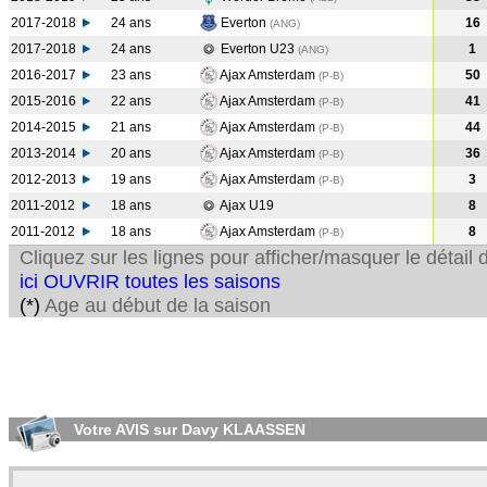
2017-2018
24 ans
Everton
16
(ANG
)
2017-2018
24 ans
Everton U23
1
(ANG
)
2016-2017
23 ans
Ajax Amsterdam
50
(P-B
)
2015-2016
22 ans
Ajax Amsterdam
41
(P-B
)
2014-2015
21 ans
Ajax Amsterdam
44
(P-B
)
2013-2014
20 ans
Ajax Amsterdam
36
(P-B
)
2012-2013
19 ans
Ajax Amsterdam
3
(P-B
)
2011-2012
18 ans
Ajax U19
8
2011-2012
18 ans
Ajax Amsterdam
8
(P-B
)
Cliquez sur les lignes pour afficher/masquer le détai
ici OUVRIR toutes les saisons
(*)
Age au début de la saison
Votre AVIS sur Davy KLAASSEN