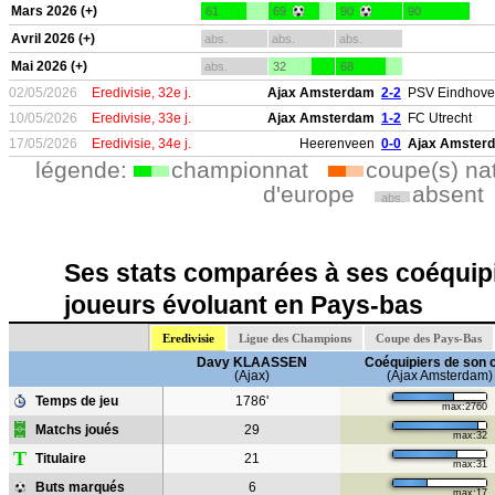
Mars 2026 (+)
61
69
90
90
Avril 2026 (+)
abs.
abs.
abs.
Mai 2026 (+)
abs.
32
68
02/05/2026
Eredivisie, 32e j.
Ajax Amsterdam
2-2
PSV Eindhov
10/05/2026
Eredivisie, 33e j.
Ajax Amsterdam
1-2
FC Utrecht
17/05/2026
Eredivisie, 34e j.
Heerenveen
0-0
Ajax Amster
légende:
championnat
coupe(s) na
d'europe
absent
abs.
Ses stats comparées à ses coéquipi
joueurs évoluant en Pays-bas
Eredivisie
Ligue des Champions
Coupe des Pays-Bas
Davy KLAASSEN
Coéquipiers de son 
(Ajax)
(Ajax Amsterdam)
Temps de jeu
1786'
max:2760
Matchs joués
29
max:32
T
Titulaire
21
max:31
Buts marqués
6
max:17