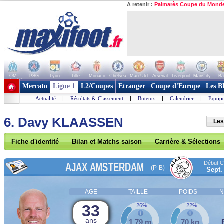
A retenir :
Palmarès Coupe du Mond
OM
PSG
Lyon
Lille
Monaco
Chelsea
Man Utd
Arsenal
Liverpool
ManCity
Ba
+ de clubs
Mercato
Ligue 1
L2/Coupes
Etranger
Coupe d'Europe
Les B
Actualité
|
Résultats & Classement
|
Buteurs
|
Calendrier
|
Equipe
6. Davy KLAASSEN
Les
Fiche d'identité
Bilan et Matchs saison
Carrière & Sélections
Début Co
AJAX AMSTERDAM
(P-B)
Sept.
AGE
TAILLE
POIDS
N
33
26%
22%
ans
1,79 m
70 kg