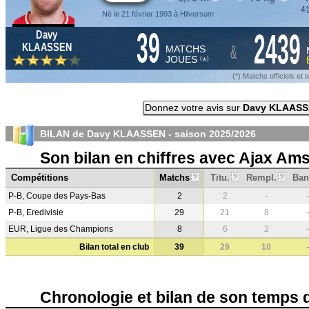
41
Né le 21 février 1993 à Hilversum
39
2439
Davy
&
KLAASSEN
MATCHS
JOUES
*
(
)
(*) Matchs officiels e
Donnez votre avis sur
Davy KLAAS
BILAN de Davy KLAASSEN - saison
2025/2026
Son bilan en chiffres avec Ajax Am
Compétitions
Matchs
Titu.
Rempl.
Ban
?
?
?
P-B, Coupe des Pays-Bas
2
2
-
-
P-B, Eredivisie
29
21
8
-
EUR, Ligue des Champions
8
6
2
-
Bilan total en club
39
29
10
-
Chronologie et bilan de son temps 