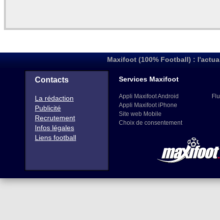
Maxifoot (100% Football) : l'actua
Services Maxifoot
Contacts
Appli Maxifoot Android
Flu
La rédaction
Appli Maxifoot iPhone
Publicité
Site web Mobile
Recrutement
Choix de consentement
Infos légales
Liens football