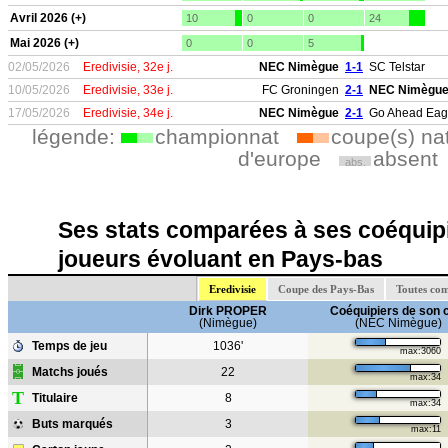
Avril 2026 (+)
10
0
0
24
Mai 2026 (+)
0
0
5
02/05/2026
Eredivisie, 32e j.
NEC Nimègue
1-1
SC Telstar
10/05/2026
Eredivisie, 33e j.
FC Groningen
2-1
NEC Nimègu
17/05/2026
Eredivisie, 34e j.
NEC Nimègue
2-1
Go Ahead Eag
légende:
championnat
coupe(s) na
d'europe
absent
abs.
Ses stats comparées à ses coéquipi
joueurs évoluant en Pays-bas
Eredivisie
Coupe des Pays-Bas
Toutes com
Dirk PROPER
Coéquipiers de son 
(Nimègue)
(NEC Nimègue)
Temps de jeu
1036'
max:3060
Matchs joués
22
max:34
T
Titulaire
8
max:34
Buts marqués
3
max:11