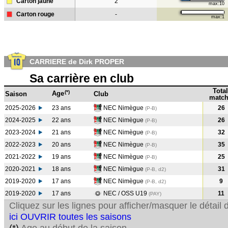
Carton jaune
2
max:10
Carton rouge
-
max:1
CARRIERE de Dirk PROPER
Sa carrière en club
Total
(*)
Age
Saison
Club
match
2025-2026
23 ans
NEC Nimègue
26
(P-B)
2024-2025
22 ans
NEC Nimègue
26
(P-B
)
2023-2024
21 ans
NEC Nimègue
32
(P-B
)
2022-2023
20 ans
NEC Nimègue
35
(P-B
)
2021-2022
19 ans
NEC Nimègue
25
(P-B
)
2020-2021
18 ans
NEC Nimègue
31
(P-B, d2)
2019-2020
17 ans
NEC Nimègue
9
(P-B, d2)
2019-2020
17 ans
NEC / OSS U19
11
(PAY
)
Cliquez sur les lignes pour afficher/masquer le détai
ici OUVRIR toutes les saisons