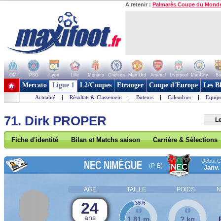
A retenir :
Palmarès Coupe du Mond
OM
PSG
Lyon
Lille
Monaco
Chelsea
Man Utd
Arsenal
Liverpool
ManCity
Ba
+ de clubs
Mercato
Ligue 1
L2/Coupes
Etranger
Coupe d'Europe
Les B
Actualité
|
Résultats & Classement
|
Buteurs
|
Calendrier
|
Equipe
71. Dirk PROPER
L
Fiche d'identité
Bilan et Matchs saison
Carrière & Sélections
Début Co
NEC NIMÈGUE
(P-B)
Janv.
AGE
TAILLE
POIDS
N
24
36%
ans
1,81 m
? kg