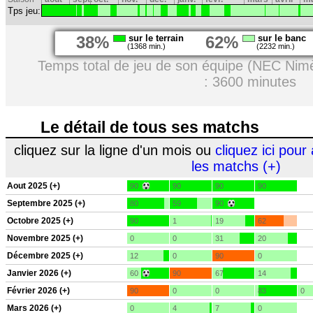
Tps jeu:
38%
sur le terrain
62%
sur le banc
(1368 min.)
(2232 min.)
Temps total de jeu de son équipe (NEC Nim
: 3600 minutes
Le détail de tous ses matchs
cliquez sur la ligne d'un mois ou
cliquez ici pour 
les matchs (+)
Aout 2025 (+)
90
90
90
90
Septembre 2025 (+)
80
59
90
Octobre 2025 (+)
90
1
19
62
Novembre 2025 (+)
0
0
31
20
Décembre 2025 (+)
12
0
90
0
Janvier 2026 (+)
60
90
67
14
Février 2026 (+)
90
0
0
83
0
Mars 2026 (+)
0
4
7
0