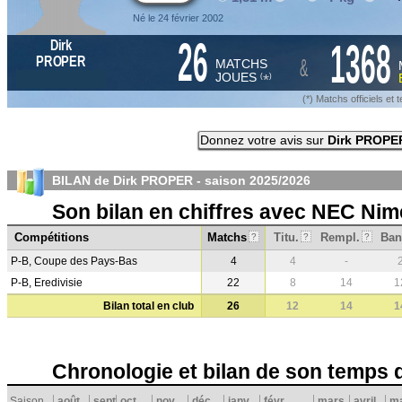
Né le 24 février 2002
26
1368
Dirk
&
PROPER
MATCHS
JOUES
*
(
)
(*) Matchs officiels e
Donnez votre avis sur
Dirk PROPE
BILAN de Dirk PROPER - saison
2025/2026
Son bilan en chiffres avec NEC Ni
Compétitions
Matchs
Titu.
Rempl.
Ban
?
?
?
P-B, Coupe des Pays-Bas
4
4
-
P-B, Eredivisie
22
8
14
1
Bilan total en club
26
12
14
1
Chronologie et bilan de son temps 
Saison
août
sept.
oct.
nov.
déc.
janv.
févr.
mars
avril
ma