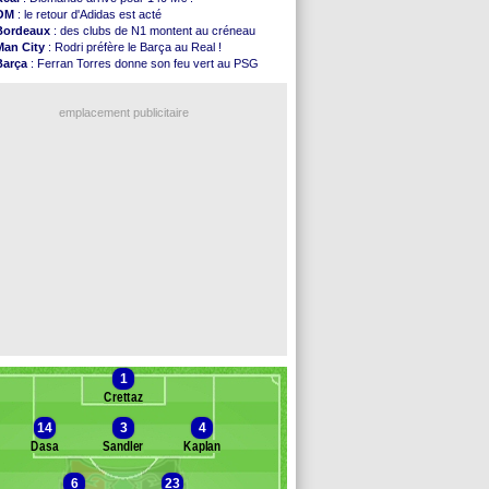
Monaco
: le message touchant d'Akliouche
OM
: le retour d'Adidas est acté
FIFA
: Tebas en remet une couche
Bordeaux
: des clubs de N1 montent au créneau
FIFA
: l'UEFA maintient la pression
Man City
: Rodri préfère le Barça au Real !
PSG
: Tebas encense Luis Enrique
Barça
: Ferran Torres donne son feu vert au PSG
Real
: Vinicius jusqu'en 2032 (officiel)
PSG
: Liverpool accélère pour Mbaye
Lyon
: Mangala va rejoindre Getafe
PSG
: Luis Enrique satisfait malgré tout
OM
: une offre refusée pour Aguerd
emplacement publicitaire
Real
: c'est confirmé pour Vinicius
Troyes
: Junior Diaz jusqu'en 2030 (officiel)
PSG
: Akliouche a signé (officiel)
OM
: une offre pour Bulka
PSG
: contrat signé pour Akliouche
Voir les brèves précédentes
1
Crettaz
14
3
4
Dasa
Sandler
Kaplan
6
23