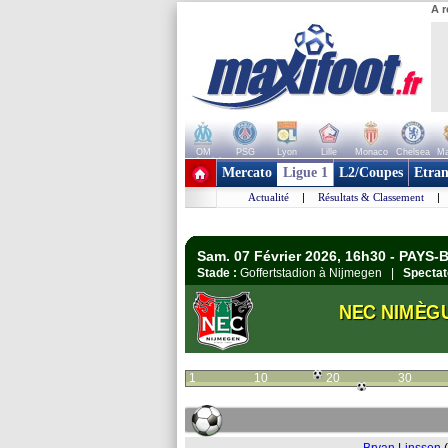
A r
OM
PSG
Lyon
Lille
Monaco
Chelsea
Ma
+ de clubs
Mercato
Ligue 1
L2/Coupes
Etran
Actualité
|
Résultats & Classement
|
Sam. 07 Février 2026, 16h30 - PAYS-B
Stade :
Goffertstadion à Nijmegen |
Spectat
NEC NIMÈG
1
10
20
30