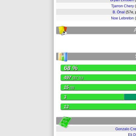
Bryan Linssen
Tjarron Chery
B. Önal
(57e,
Noe Lebreton
68 %
497
(87 %)
15
(6)
3
13
Gonzalo Cre
Eli 