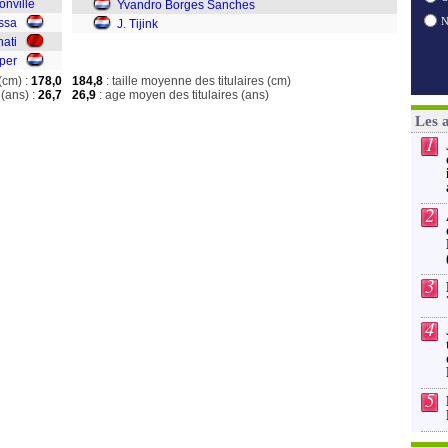
onville
Yvandro Borges Sanches
ssa
J. Tijink
hati
per
(cm) :
178,0
184,8
: taille moyenne des titulaires (cm)
(ans) :
26,7
26,9
: age moyen des titulaires (ans)
Les 
1
2
3
4
5