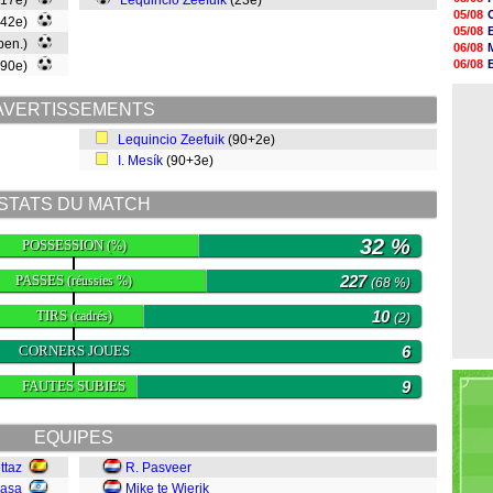
(17e)
Lequincio Zeefuik
(23e)
06/08
05/08
(42e)
06/08
05/08
06/08
 pen.)
06/08
06/08
06/08
(90e)
06/08
05/08
06/08
06/08
06/08
AVERTISSEMENTS
06/08
Lequincio Zeefuik
(90+2e)
06/08
06/08
I. Mesík
(90+3e)
06/08
06/08
STATS DU MATCH
32 %
POSSESSION
(%)
PASSES
227
(réussies %)
(68 %)
TIRS
10
(cadrés)
(2)
CORNERS JOUES
6
FAUTES SUBIES
9
EQUIPES
ttaz
R. Pasveer
Dasa
Mike te Wierik