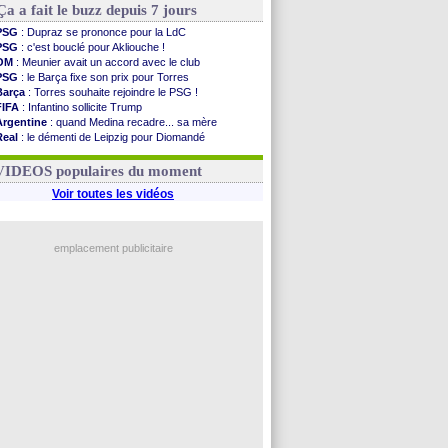
Ça a fait le buzz depuis 7 jours
PSG
: Dupraz se prononce pour la LdC
PSG
: c'est bouclé pour Akliouche !
OM
: Meunier avait un accord avec le club
PSG
: le Barça fixe son prix pour Torres
Barça
: Torres souhaite rejoindre le PSG !
FIFA
: Infantino sollicite Trump
Argentine
: quand Medina recadre... sa mère
Real
: le démenti de Leipzig pour Diomandé
OM
: Paixão attire un 2e club anglais
FIFA
: le conseiller d'Infantino démissionne !
VIDEOS populaires du moment
Voir toutes les vidéos
emplacement publicitaire