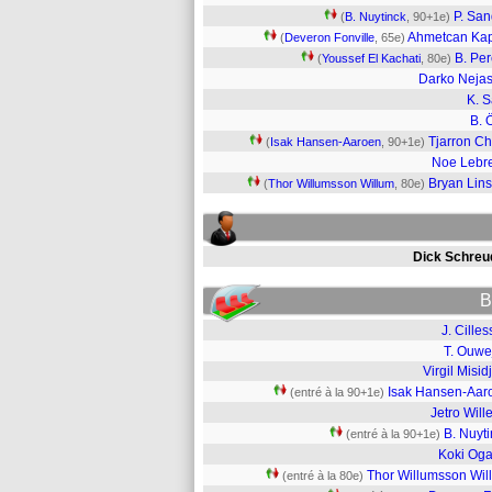
P. San
(
B. Nuytinck
, 90+1e)
Ahmetcan Ka
(
Deveron Fonville
, 65e)
B. Per
(
Youssef El Kachati
, 80e)
Darko Neja
K. 
B. 
Tjarron Ch
(
Isak Hansen-Aaroen
, 90+1e)
Noe Lebr
Bryan Lin
(
Thor Willumsson Willum
, 80e)
Dick Schreu
B
J. Cille
T. Ouwe
Virgil Misid
Isak Hansen-Aar
(entré à la 90+1e)
Jetro Wil
B. Nuyt
(entré à la 90+1e)
Koki Og
Thor Willumsson Wil
(entré à la 80e)