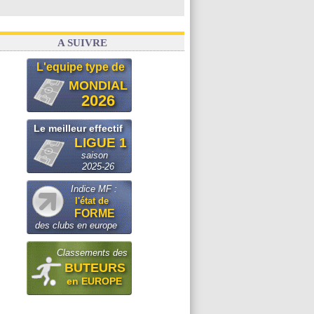
A SUIVRE
L'equipe type de
MONDIAL
2026
Le meilleur effectif
LIGUE 1
saison
2025-26
Indice MF :
l'état de
FORME
des clubs en europe
Classements des
BUTEURS
en EUROPE