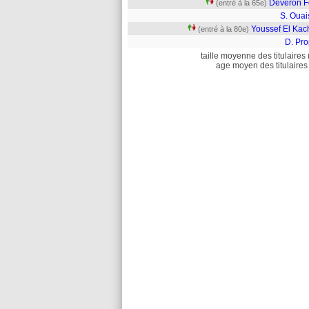
Deveron F
(entré à la 65e)
S. Ouai
Youssef El Kac
(entré à la 80e)
D. Pro
taille moyenne des titulaires 
age moyen des titulaires 