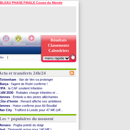
BLEAU PHASE FINALE Coupe du Monde
Résultats
Bayern
Dortmund
Classements
Calendriers
ubs
|
Actu et transferts 24h/24
Tottenham
: Van de Ven va prolonger
Barça
: l'agent de Rodri confirme !
FIFA
: la CAF soutient Infantino
CdM 2030
: Rubiales charge Infantino et ...
Rennes
: Embolo a des pistes alléchantes
Côte d'Ivoire
: Renard affiche ses ambitions
Rennes
: Haise confirme pour Aït Boudlal
Man City
: Trafford à Leeds pour 47 M€ (off...
Man Utd
: Zirkzee vers la Juventus ?
Les + populaires du moment
Amical
: Monaco s'impose contre Getafe
Nantes
: Der Zakarian et sa relation avec Kita
Monaco
: Pogba pointé du doigt
OM
: le club prêt à libérer Kondogbia ?
Real
: Diomandé arrive pour 140 M€ !