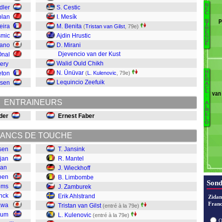
N
dler
S. Cestic
B
E
C
plan
I. Mesík
Pr
P
N
I
eira
M. Benita
(
Tristan van Gilst
, 79e)
M
E
È
smic
Ajdin Hrustic
G
O
U
E
Sano
D. Mirani
Fo
Djevencio van der Kust
Önal
Walid Ould Chikh
ery
O
N. Ünüvar
H
eton
(
L. Kulenovic
, 79e)
B
N
E
R
Lequincio Zeefuik
ssen
A
W
Ti
C
L
van
.
ENTRAINEURS
M
A
K
L
M
O
va
E
der
Ernest Faber
L
C
O
A
Z
ANCS DE TOUCHE
L
ssen
T. Jansink
W
jan
R. Mantel
Ma
jan
J. Wieckhoff
J
oen
B. Limbombe
Sond
lems
J. Zamburek
inck
Erik Ahlstrand
Zidan
Franc
awa
Tristan van Gilst
(entré à la 79e)
lum
L. Kulenovic
(entré à la 79e)
O