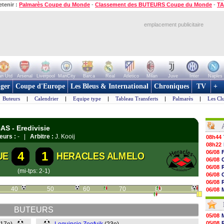
etenir :
Palmarès Coupe du Monde
-
Classement des BUTEURS Coupe du Monde
-
TA
emplacement publicitaire
n Utd
Arsenal
Liverpool
ManCity
Barca
Real
Atletico
Milan
Juve
Inter
Naples
ger
Coupe d'Europe
Les Bleus & International
Chroniques
TV
+
Buteurs
|
Calendrier
|
Equipe type
|
Tableau Transferts
|
Palmarès
|
Les Cl
AS - Eredivisie
eurs :
- |
Arbitre :
J. Kooij
08h44
08h22
06/08
4
1
UE
HERACLES ALMELO
06/08
06/08
(mi-tps: 2-1)
06/08
06/08
40
50
60
70
80
90
06/08
06/08
06/08
BUTEURS
06/08
05/08
06/08
05/08