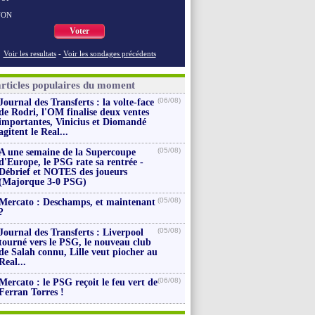
NON
Voter
Voir les resultats
-
Voir les sondages précédents
articles populaires du moment
(06/08)
Journal des Transferts : la volte-face
de Rodri, l'OM finalise deux ventes
importantes, Vinicius et Diomandé
agitent le Real...
(05/08)
A une semaine de la Supercoupe
d'Europe, le PSG rate sa rentrée -
Débrief et NOTES des joueurs
(Majorque 3-0 PSG)
(05/08)
Mercato : Deschamps, et maintenant
?
(05/08)
Journal des Transferts : Liverpool
tourné vers le PSG, le nouveau club
de Salah connu, Lille veut piocher au
Real...
(06/08)
Mercato : le PSG reçoit le feu vert de
Ferran Torres !