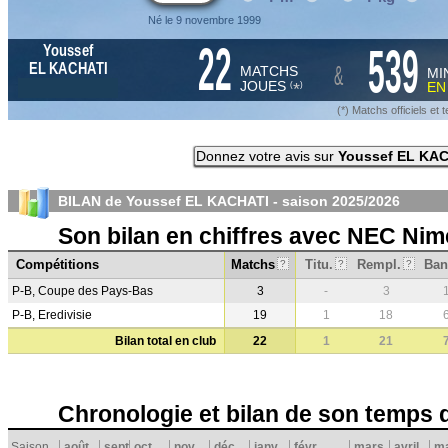
Né le 9 novembre 1999
22
539
Youssef
&
EL KACHATI
MATCHS
MI
JOUES
E
*
(
)
(*) Matchs officiels e
Donnez votre avis sur
Youssef EL KA
BILAN de Youssef EL KACHATI - saison
2025/2026
Son bilan en chiffres avec NEC Ni
Compétitions
Matchs
Titu.
Rempl.
Ban
?
?
?
P-B, Coupe des Pays-Bas
3
-
3
P-B, Eredivisie
19
1
18
Bilan total en club
22
1
21
Chronologie et bilan de son temps 
Saison
août
sept.
oct.
nov.
déc.
janv.
févr.
mars
avril
ma