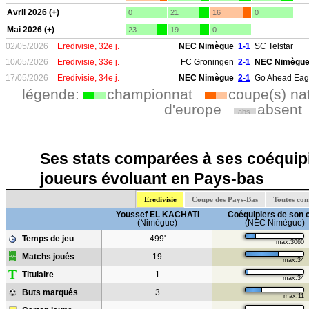
Avril 2026 (+)
0
21
16
0
Mai 2026 (+)
23
19
0
02/05/2026
Eredivisie, 32e j.
NEC Nimègue
1-1
SC Telstar
10/05/2026
Eredivisie, 33e j.
FC Groningen
2-1
NEC Nimègu
17/05/2026
Eredivisie, 34e j.
NEC Nimègue
2-1
Go Ahead Eag
légende:
championnat
coupe(s) na
d'europe
absent
abs.
Ses stats comparées à ses coéquipi
joueurs évoluant en Pays-bas
Eredivisie
Coupe des Pays-Bas
Toutes com
Youssef EL KACHATI
Coéquipiers de son 
(Nimègue)
(NEC Nimègue)
Temps de jeu
499'
max:3060
Matchs joués
19
max:34
T
Titulaire
1
max:34
Buts marqués
3
max:11