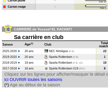
Carton jaune
-
max:10
Carton rouge
-
max:1
CARRIERE de Youssef EL KACHATI
Sa carrière en club
Total
(*)
Age
Saison
Club
match
2025-2026
26 ans
NEC Nimègue
22
(P-B)
2019-2020
20 ans
Sparta Rotterdam
1
(P-B
)
2018-2019
19 ans
Sparta Rotterdam
10
(P-B, d2)
2017-2018
18 ans
Sparta Rotterdam U19
8
(PAY
)
Cliquez sur les lignes pour afficher/masquer le détai
ici OUVRIR toutes les saisons
(*)
Age au début de la saison