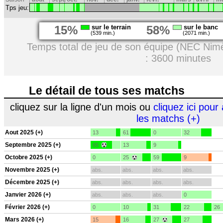
Tps jeu:
15%
sur le terrain
58%
sur le banc
(539 min.)
(2071 min.)
Temps total de jeu de son équipe (NEC Nim
: 3600 minutes
Le détail de tous ses matchs
cliquez sur la ligne d'un mois ou
cliquez ici pour 
les matchs (+)
Aout 2025 (+)
13
61
0
32
Septembre 2025 (+)
65
13
9
Octobre 2025 (+)
0
25
59
9
Novembre 2025 (+)
abs.
abs.
abs.
abs.
Décembre 2025 (+)
abs.
abs.
abs.
abs.
Janvier 2026 (+)
abs.
abs.
abs.
0
Février 2026 (+)
0
10
31
22
26
Mars 2026 (+)
15
16
27
27