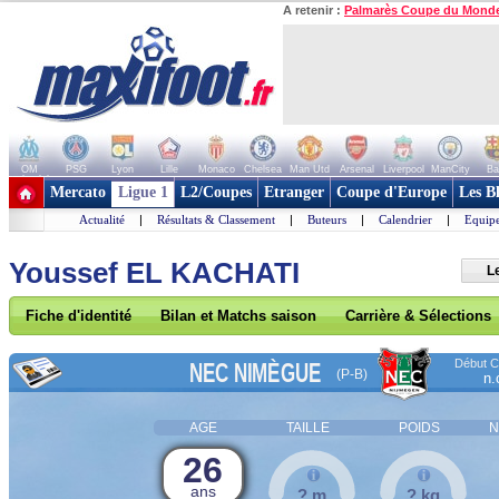
A retenir :
Palmarès Coupe du Mond
OM
PSG
Lyon
Lille
Monaco
Chelsea
Man Utd
Arsenal
Liverpool
ManCity
Ba
+ de clubs
Mercato
Ligue 1
L2/Coupes
Etranger
Coupe d'Europe
Les B
Actualité
|
Résultats & Classement
|
Buteurs
|
Calendrier
|
Equipe
Youssef EL KACHATI
L
Fiche d'identité
Bilan et Matchs saison
Carrière & Sélections
Début Co
NEC NIMÈGUE
(P-B)
n.
AGE
TAILLE
POIDS
N
26
ans
? m
? kg