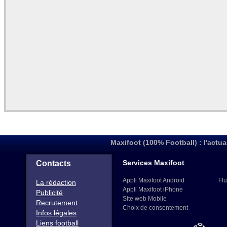
Maxifoot (100% Football) : l'actua
Services Maxifoot
Contacts
Appli Maxifoot Android
Flu
La rédaction
Appli Maxifoot iPhone
Publicité
Site web Mobile
Recrutement
Choix de consentement
Infos légales
Liens football