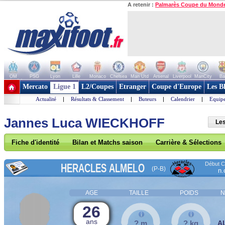
A retenir :
Palmarès Coupe du Mond
OM
PSG
Lyon
Lille
Monaco
Chelsea
Man Utd
Arsenal
Liverpool
ManCity
Ba
+ de clubs
Mercato
Ligue 1
L2/Coupes
Etranger
Coupe d'Europe
Les B
Actualité
|
Résultats & Classement
|
Buteurs
|
Calendrier
|
Equipe
Jannes Luca WIECKHOFF
Les
Fiche d'identité
Bilan et Matchs saison
Carrière & Sélections
Début Co
HERACLES ALMELO
(P-B)
n.
AGE
TAILLE
POIDS
N
26
ans
? m
? kg
A