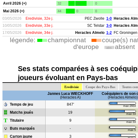
Avril 2026 (+)
32
55
0
Mai 2026 (+)
44
0
0
03/05/2026
Eredivisie, 32e j.
PEC Zwolle
1-0
Heracles Alm
10/05/2026
Eredivisie, 33e j.
SC Telstar
3-0
Heracles Alm
17/05/2026
Eredivisie, 34e j.
Heracles Almelo
1-2
FC Groningen
légende:
championnat
coupe(s) na
d'europe
absent
abs.
Ses stats comparées à ses coéquipi
joueurs évoluant en Pays-bas
Eredivisie
Coupe des Pays-Bas
Toutes com
Jannes Luca WIECKHOFF
Coéquipiers de son 
(Heracles A)
(Heracles Almelo)
Temps de jeu
847'
max:2933
Matchs joués
19
max:33
T
Titulaire
9
max:33
Buts marqués
-
max:5
Carton jaune
3