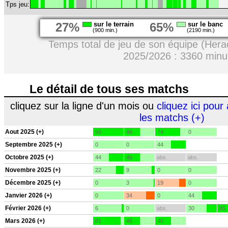
Tps jeu:
27%
sur le terrain
65%
sur le banc
(900 min.)
(2190 min.)
Temps total de jeu de son équipe (Hera
2025/2026 : 3360 minu
Le détail de tous ses matchs
cliquez sur la ligne d'un mois ou
cliquez ici pour 
les matchs (+)
Aout 2025 (+)
90
46
74
0
Septembre 2025 (+)
0
0
44
Octobre 2025 (+)
44
46
abs.
abs.
Novembre 2025 (+)
22
9
0
0
Décembre 2025 (+)
0
3
19
0
Janvier 2026 (+)
0
34
0
44
Février 2026 (+)
6
0
abs.
30
85
Mars 2026 (+)
81
46
46