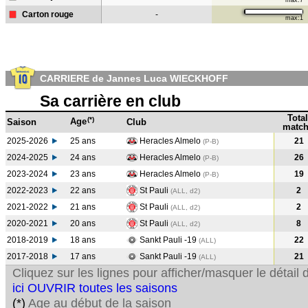
max:7
Carton rouge
-
max:1
CARRIERE de Jannes Luca WIECKHOFF
Sa carrière en club
Total
(*)
Age
Saison
Club
match
2025-2026
25 ans
Heracles Almelo
21
(P-B)
2024-2025
24 ans
Heracles Almelo
26
(P-B
)
2023-2024
23 ans
Heracles Almelo
19
(P-B
)
2022-2023
22 ans
St Pauli
2
(ALL, d2)
2021-2022
21 ans
St Pauli
2
(ALL, d2)
2020-2021
20 ans
St Pauli
8
(ALL, d2)
2018-2019
18 ans
Sankt Pauli -19
22
(ALL
)
2017-2018
17 ans
Sankt Pauli -19
21
(ALL
)
Cliquez sur les lignes pour afficher/masquer le détai
ici OUVRIR toutes les saisons
(*)
Age au début de la saison