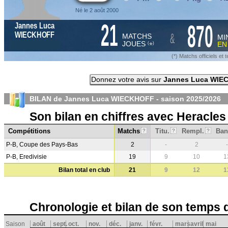
Né le 2 août 2000
21
870
Jannes Luca
&
WIECKHOFF
MATCHS
MI
JOUES
E
*
(
)
(*) Matchs officiels e
Donnez votre avis sur
Jannes Luca WIE
BILAN de Jannes Luca WIECKHOFF - saison
2025/2026
Son bilan en chiffres avec Heracles
Compétitions
Matchs
Titu.
Rempl.
Ban
?
?
?
P-B, Coupe des Pays-Bas
2
-
2
-
P-B, Eredivisie
19
9
10
1
Bilan total en club
21
9
12
1
Chronologie et bilan de son temps 
Saison
août
sept.
oct.
nov.
déc.
janv.
févr.
mars
avril
mai