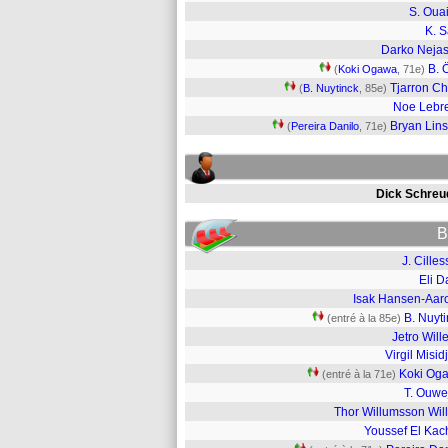
S. Oua
K. 
Darko Neja
B. 
(
Koki Ogawa
, 71e)
Tjarron Ch
(
B. Nuytinck
, 85e)
Noe Lebr
Bryan Lin
(
Pereira Danilo
, 71e)
Dick Schreu
B
J. Cille
Eli D
Isak Hansen-Aar
B. Nuyt
(entré à la 85e)
Jetro Wil
Virgil Misid
Koki Og
(entré à la 71e)
T. Ouwe
Thor Willumsson Wil
Youssef El Kac