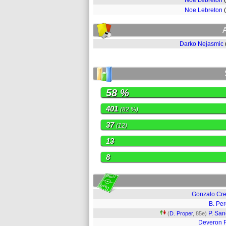
Noe Lebreton
Noe Lebreton
Darko Nejasmic
58 %
401
(82 %)
37
(12)
13
8
Gonzalo Cre
B. Per
P. San
(
D. Proper
, 85e)
Deveron F