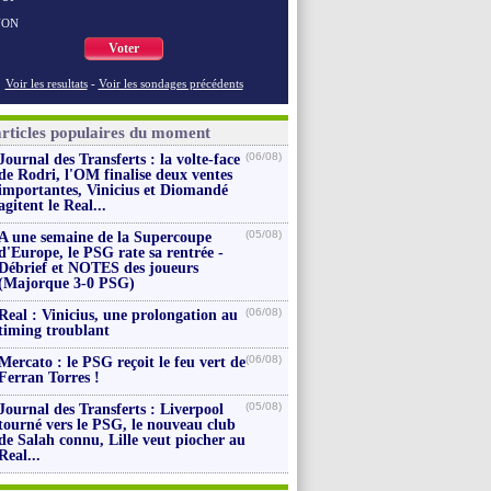
NON
Voter
Voir les resultats
-
Voir les sondages précédents
articles populaires du moment
(06/08)
Journal des Transferts : la volte-face
de Rodri, l'OM finalise deux ventes
importantes, Vinicius et Diomandé
agitent le Real...
(05/08)
A une semaine de la Supercoupe
d'Europe, le PSG rate sa rentrée -
Débrief et NOTES des joueurs
(Majorque 3-0 PSG)
(06/08)
Real : Vinicius, une prolongation au
timing troublant
(06/08)
Mercato : le PSG reçoit le feu vert de
Ferran Torres !
(05/08)
Journal des Transferts : Liverpool
tourné vers le PSG, le nouveau club
de Salah connu, Lille veut piocher au
Real...