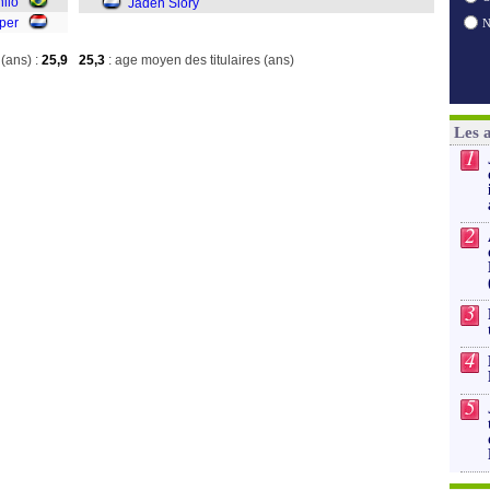
nilo
Jaden Slory
per
(ans) :
25,9
25,3
: age moyen des titulaires (ans)
Les 
1
2
3
4
5