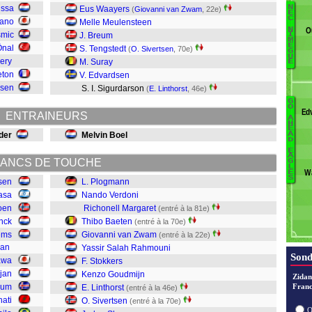
issa
N
Eus Waayers
(
Giovanni van Zwam
, 22e)
B
E
C
Sano
Melle Meulensteen
Pr
O
N
smic
J. Breum
I
M
Da
È
Önal
S. Tengstedt
(
O. Sivertsen
, 70e)
G
U
ery
M. Suray
E
eton
V. Edvardsen
O
ssen
S. I. Sigurdarson
(
E. Linthorst
, 46e)
K
G
Ba
M
O
Ed
ENTRAINEURS
A
W
Sl
H
E
N
der
Melvin Boel
A
S
D
L
E
A
Da
ANCS DE TOUCHE
G
G
L
C
W
E
S
S
ssen
L. Plogmann
asa
Nando Verdoni
oen
Richonell Margaret
(entré à la 81e)
B
inck
Thibo Baeten
(entré à la 70e)
M
lems
Giovanni van Zwam
(entré à la 22e)
V
jan
Yassir Salah Rahmouni
P
Sond
awa
F. Stokkers
jan
Kenzo Goudmijn
Zidan
lum
Franc
E. Linthorst
(entré à la 46e)
hati
O. Sivertsen
(entré à la 70e)
O