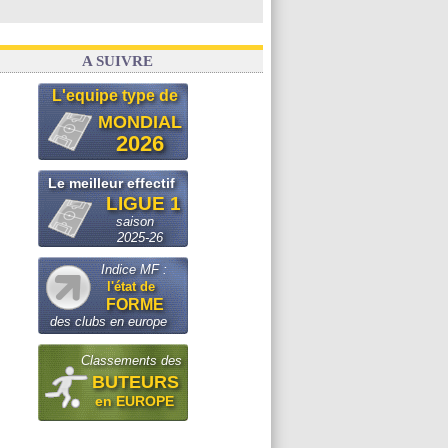
A SUIVRE
L'equipe type de
MONDIAL
2026
Le meilleur effectif
LIGUE 1
saison
2025-26
Indice MF :
l'état de
FORME
des clubs en europe
Classements des
BUTEURS
en EUROPE