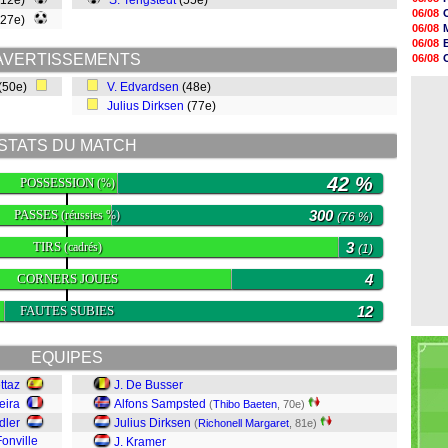
(12e)
S. Tengstedt
(55e)
13h56
06/08
(27e)
13h35
06/08
13h12
06/08
12h48
AVERTISSEMENTS
06/08
12h25
06/08
12h06
(50e)
V. Edvardsen
(48e)
06/08
11h53
Julius Dirksen
(77e)
11h31
11h10
10h52
STATS DU MATCH
10h33
10h12
42 %
POSSESSION
(%)
PASSES
300
(réussies %)
(76 %)
TIRS
3
(cadrés)
(1)
CORNERS JOUES
4
FAUTES SUBIES
12
EQUIPES
ttaz
J. De Busser
eira
Alfons Sampsted
(
Thibo Baeten
, 70e)
dler
Julius Dirksen
(
Richonell Margaret
, 81e)
onville
J. Kramer