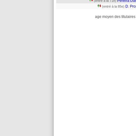
Pereira Da
(entré à la 71e)
D. Pro
(entré à la 85e)
age moyen des titulaires 