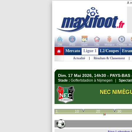
A r
OM
PSG
Lyon
Lille
Monaco
Chelsea
Ma
+ de clubs
Mercato
Ligue 1
L2/Coupes
Etran
Actualité
|
Résultats & Classement
|
Dim. 17 Mai 2026, 14h30 - PAYS-BAS -
Stade :
Goffertstadion à Nijmegen |
Spectat
NEC NIMÈG
1
10
20
30