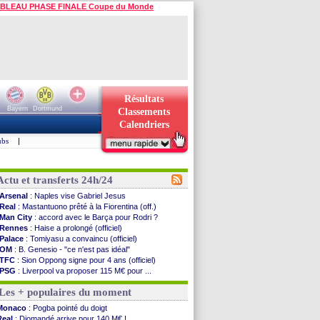
BLEAU PHASE FINALE Coupe du Monde
Résultats
Bayern
Dortmund
Classements
Calendriers
ubs
|
Actu et transferts 24h/24
Arsenal
: Naples vise Gabriel Jesus
Real
: Mastantuono prêté à la Fiorentina (off.)
Man City
: accord avec le Barça pour Rodri ?
Rennes
: Haise a prolongé (officiel)
Palace
: Tomiyasu a convaincu (officiel)
OM
: B. Genesio - "ce n'est pas idéal"
TFC
: Sion Oppong signe pour 4 ans (officiel)
PSG
: Liverpool va proposer 115 M€ pour ...
Norvège
: la démission d'Infantino réclamée
Les + populaires du moment
PSG
: Mbaye, deux pistes se détachent
Monaco
: Filipe Luis veut remplacer Akliouche
Monaco
: Pogba pointé du doigt
Grenade
: Luca Zidane va changer de club
Real
: Diomandé arrive pour 140 M€ !