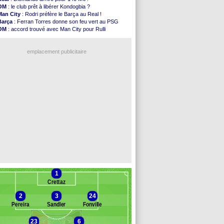
Juve
: Zhegrova très clair sur son futur
OM
: le club prêt à libérer Kondogbia ?
OM
: Aguerd, le plan B de Naples
Man City
: Rodri préfère le Barça au Real !
Arsenal
: Guimarães a signé son contrat
Barça
: Ferran Torres donne son feu vert au PSG
Nantes
: direction Chypre pour Duverne
OM
: accord trouvé avec Man City pour Rulli
Monaco
: le remplaçant d'Akliouche en ...
PSG
: l'étonnante rumeur Gusto
Man Utd
: Bayindir signe au Celta (officiel)
OM
: une offre pour Bulka
Man City
: Enzo Fernandez pour l'après-Rodri ?
emplacement publicitaire
Naples
: l'option Monaco pour Lukaku !
OM
: Lucas Perri a été approché
PSG
: le coach de l'Ajax insiste pour Godts
PSG
: une 2e offre en préparation pour Godts
Francfort
: Dina Ebimbe signe à Schalke (off.)
Voir les brèves précédentes
1
Crettaz
2
3
24
Pereira
Sandler
Fonville
23
6