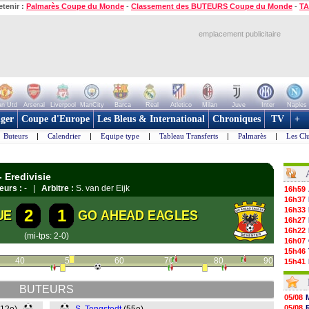
etenir :
Palmarès Coupe du Monde
-
Classement des BUTEURS Coupe du Monde
-
TA
emplacement publicitaire
n Utd
Arsenal
Liverpool
ManCity
Barca
Real
Atletico
Milan
Juve
Inter
Naples
ger
Coupe d'Europe
Les Bleus & International
Chroniques
TV
+
Buteurs
|
Calendrier
|
Equipe type
|
Tableau Transferts
|
Palmarès
|
Les Cl
 Eredivisie
eurs :
- |
Arbitre :
S. van der Eijk
16h59
16h37
16h33
2
1
UE
GO AHEAD EAGLES
16h27
16h22
(mi-tps: 2-0)
16h07
15h46
40
50
60
70
80
90
15h41
15h20
14h55
BUTEURS
14h38
05/08
14h19
05/08