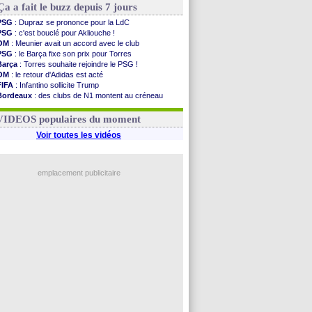
Ça a fait le buzz depuis 7 jours
PSG
: Dupraz se prononce pour la LdC
PSG
: c'est bouclé pour Akliouche !
OM
: Meunier avait un accord avec le club
PSG
: le Barça fixe son prix pour Torres
Barça
: Torres souhaite rejoindre le PSG !
OM
: le retour d'Adidas est acté
FIFA
: Infantino sollicite Trump
Bordeaux
: des clubs de N1 montent au créneau
Argentine
: quand Medina recadre... sa mère
Real
: le démenti de Leipzig pour Diomandé
VIDEOS populaires du moment
Voir toutes les vidéos
emplacement publicitaire