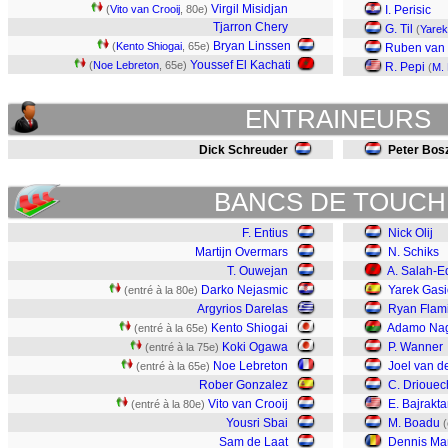
Virgil Misidjan
(
Vito van Crooij
, 80e)
I. Perisic
Tjarron Chery
G. Til
(
Yarek
Bryan Linssen
(
Kento Shiogai
, 65e)
Ruben van
Youssef El Kachati
(
Noe Lebreton
, 65e)
R. Pepi
(
M.
ENTRAINEURS
Dick Schreuder
Peter Bos
BANCS DE TOUCH
F. Entius
Nick Olij
Martijn Overmars
N. Schiks
T. Ouwejan
A. Salah-E
Darko Nejasmic
Yarek Gasi
(entré à la 80e)
Argyrios Darelas
Ryan Flam
Kento Shiogai
Adamo Na
(entré à la 65e)
Koki Ogawa
P. Wanner
(entré à la 75e)
Noe Lebreton
Joel van d
(entré à la 65e)
Rober Gonzalez
C. Driouec
Vito van Crooij
E. Bajrakta
(entré à la 80e)
Yousri Sbai
M. Boadu
(
Sam de Laat
Dennis Ma