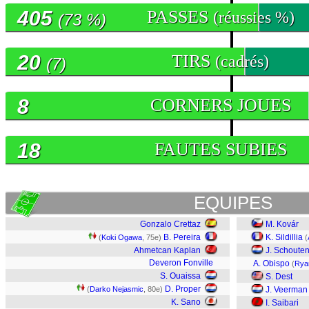
405
PASSES
(réussies %)
(73 %)
20
TIRS
(cadrés)
(7)
8
CORNERS JOUES
18
FAUTES SUBIES
EQUIPES
Gonzalo Crettaz
M. Kovár
B. Pereira
K. Sildillia
(
Koki Ogawa
, 75e)
(
Ahmetcan Kaplan
J. Schoute
Deveron Fonville
A. Obispo
(
Rya
S. Ouaissa
S. Dest
D. Proper
(
Darko Nejasmic
, 80e)
J. Veerman
K. Sano
I. Saibari