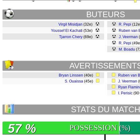
BUTEURS
Virgil Misidjan
(32e)
R. Pepi
(12
Youssef El Kachati
(53e)
Ruben van 
Tjarron Chery
(69e)
J. Veerman
R. Pepi
(49
M. Boadu
(7
AVERTISSEMENT
Bryan Linssen
(40e)
Ruben van 
S. Ouaissa
(45e)
J. Veerman
(
Ryan Flami
I. Perisic
(90
STATS DU MATC
57 %
POSSESSION
(%)