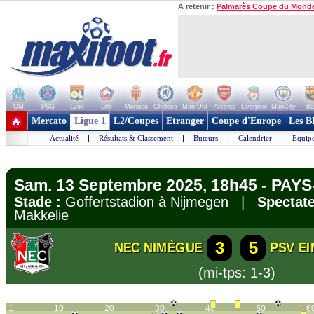
A retenir :
Palmarès Coupe du Mond
OM
PSG
Lyon
Lille
Monaco
Chelsea
Man Utd
Arsenal
Liverpool
ManCity
Ba
+ de clubs
Mercato
Ligue 1
L2/Coupes
Etranger
Coupe d'Europe
Les B
Actualité
|
Résultats & Classement
|
Buteurs
|
Calendrier
|
Equipe
Sam. 13 Septembre 2025, 18h45 - PAYS-
Stade :
Goffertstadion à Nijmegen |
Spectate
Makkelie
3
5
NEC NIMÈGUE
PSV E
(mi-tps: 1-3)
1
10
20
30
40
50
6