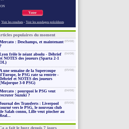
NON
Voter
Voir les resultats
-
Voir les sondages précédents
articles populaires du moment
(05/08)
Mercato : Deschamps, et maintenant
?
(04/08)
Lyon frôle le néant absolu - Débrief
et NOTES des joueurs (Sparta 2-1
OL)
(05/08)
A une semaine de la Supercoupe
d'Europe, le PSG rate sa rentrée -
Débrief et NOTES des joueurs
(Majorque 3-0 PSG)
(04/08)
Mercato : pourquoi le PSG veut
recruter Suzuki ?
(05/08)
Journal des Transferts : Liverpool
tourné vers le PSG, le nouveau club
de Salah connu, Lille veut piocher au
Real...
Ça a fait le buzz depuis 7 jours