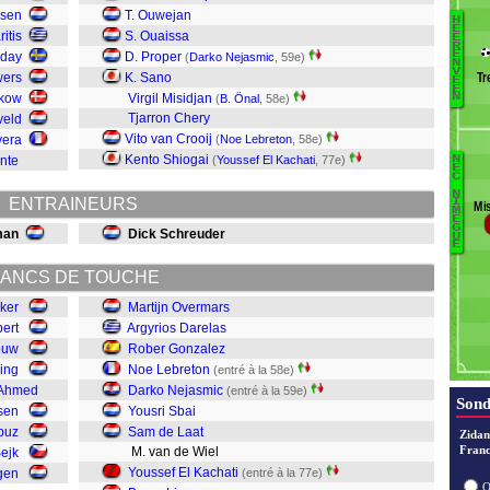
msen
T. Ouwejan
H
E
itis
S. Ouaissa
E
R
E
nday
D. Proper
(
Darko Nejasmic
, 59e)
N
V
Se
wers
K. Sano
Tr
E
E
G
skow
Virgil Misidjan
N
(
B. Önal
, 58e)
J
Tjarron Chery
veld
A
Vito van Crooij
vera
(
Noe Lebreton
, 58e)
E
Kento Shiogai
nte
(
Youssef El Kachati
, 77e)
N
B
E
B
C
Ön
N
N
ENTRAINEURS
I
Mi
M
O
B
È
G
man
Dick Schreuder
L
U
E
E
de
ANCS DE TOUCHE
Sb
ker
Martijn Overmars
N
ert
Argyrios Darelas
L
ouw
Rober Gonzalez
G
ing
Noe Lebreton
(entré à la 58e)
Da
 Ahmed
Darko Nejasmic
(entré à la 59e)
Sond
sen
Yousri Sbai
O
buz
Sam de Laat
Zidan
Franc
M. van de Wiel
ejk
Youssef El Kachati
gen
(entré à la 77e)
O