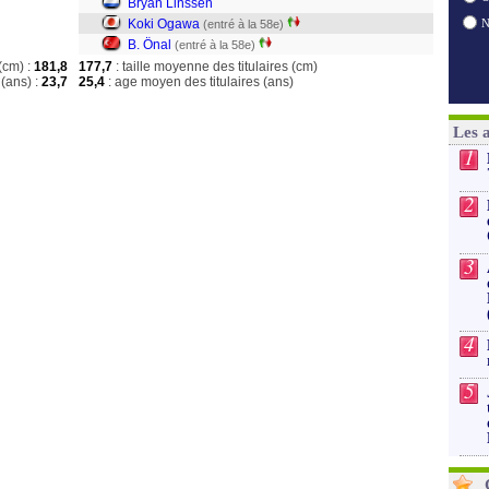
Bryan Linssen
Koki Ogawa
(entré à la 58e)
B. Önal
(entré à la 58e)
(cm) :
181,8
177,7
: taille moyenne des titulaires (cm)
(ans) :
23,7
25,4
: age moyen des titulaires (ans)
Les 
1
2
3
4
5