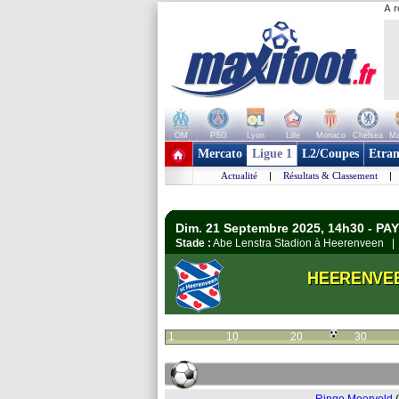
A r
OM
PSG
Lyon
Lille
Monaco
Chelsea
Ma
+ de clubs
Mercato
Ligue 1
L2/Coupes
Etran
Actualité
|
Résultats & Classement
|
Dim. 21 Septembre 2025, 14h30 - PAY
Stade :
Abe Lenstra Stadion à Heerenveen 
HEERENVE
1
10
20
30