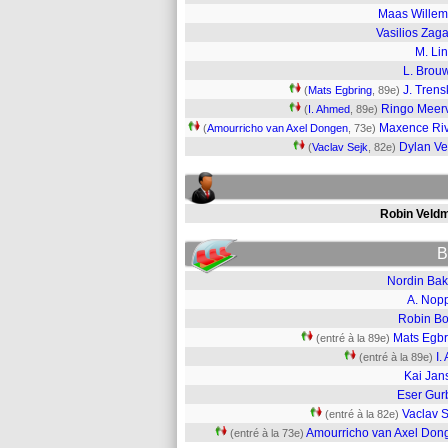
Maas Wille
Vasilios Zagar
M. Li
L. Brou
J. Tren
(
Mats Egbring
, 89e)
Ringo Meer
(
I. Ahmed
, 89e)
Maxence Ri
(
Amourricho van Axel Dongen
, 73e)
Dylan Ve
(
Vaclav Sejk
, 82e)
Robin Veld
B
Nordin Bak
A. Nopp
Robin B
Mats Egbr
(entré à la 89e)
I.
(entré à la 89e)
Kai Jan
Eser Gur
Vaclav S
(entré à la 82e)
Amourricho van Axel Don
(entré à la 73e)