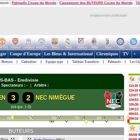
etenir :
Palmarès Coupe du Monde
-
Classement des BUTEURS Coupe du Monde
-
TA
emplacement publicitaire
n Utd
Arsenal
Liverpool
ManCity
Barca
Real
Atletico
Milan
Juve
Inter
Naples
ger
Coupe d'Europe
Les Bleus & International
Chroniques
TV
+
Buteurs
|
Calendrier
|
Equipe type
|
Tableau Transferts
|
Palmarès
|
Les Cl
S-BAS - Eredivisie
|
Spectateurs :
- |
Arbitre :
11h35
11h19
11h07
3
2
EN
NEC NIMÈGUE
10h53
10h36
(mi-tps: 1-0)
10h13
09h51
40
50
60
70
80
90
09h32
09h11
08h57
BUTEURS
08h39
05/08
08h22
05/08