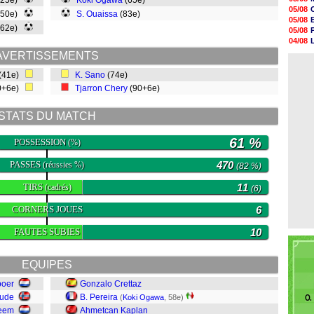
(25e)
Koki Ogawa
(65e)
00h06
05/08
(50e)
S. Ouaissa
(83e)
05/08
05/08
05/08
(62e)
05/08
05/08
04/08
05/08
04/08
AVERTISSEMENTS
05/08
04/08
05/08
(41e)
K. Sano
(74e)
05/08
0+6e)
Tjarron Chery
(90+6e)
05/08
05/08
05/08
STATS DU MATCH
05/08
61 %
POSSESSION
(%)
PASSES
470
(réussies %)
(82 %)
TIRS
11
(cadrés)
(6)
CORNERS JOUES
6
FAUTES SUBIES
10
EQUIPES
boer
Gonzalo Crettaz
aude
B. Pereira
(
Koki Ogawa
, 58e)
O.
reem
Ahmetcan Kaplan