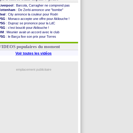
Liverpool
: Barcola, Carragher ne comprend pas
Tottenham
: De Zerbi annonce une "bombe"
Real
: City annonce la couleur pour Rodri
PSG
: Monaco accepte une offre pour Akliouche !
PSG
: Dupraz se prononce pour la LdC
PSG
: c'est bouclé pour Akliouche !
OM
: Meunier avait un accord avec le club
PSG
: le Barça fixe son prix pour Torres
Barça
: Torres souhaite rejoindre le PSG !
FIFA
: Infantino sollicite Trump
VIDEOS populaires du moment
Voir toutes les vidéos
emplacement publicitaire