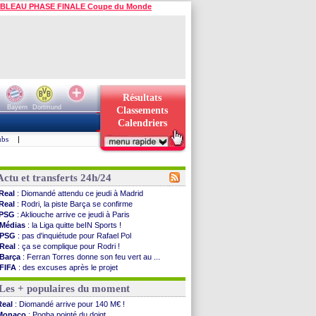
BLEAU PHASE FINALE Coupe du Monde
Résultats
Bayern
Dortmund
Classements
Calendriers
ubs
|
Actu et transferts 24h/24
Real
: Diomandé attendu ce jeudi à Madrid
Real
: Rodri, la piste Barça se confirme
PSG
: Akliouche arrive ce jeudi à Paris
Médias
: la Liga quitte beIN Sports !
PSG
: pas d'inquiétude pour Rafael Pol
Real
: ça se complique pour Rodri !
Barça
: Ferran Torres donne son feu vert au ...
FIFA
: des excuses après le projet
Abha
: c'est fait pour Fekir (officiel)
Les + populaires du moment
Real
: réponse imminente de Vinicius
Arsenal
: Nørgaard transféré à Everton (off.)
Real
: Diomandé arrive pour 140 M€ !
Al-Ahli
: Deschamps a discuté !
Monaco
: Pogba pointé du doigt