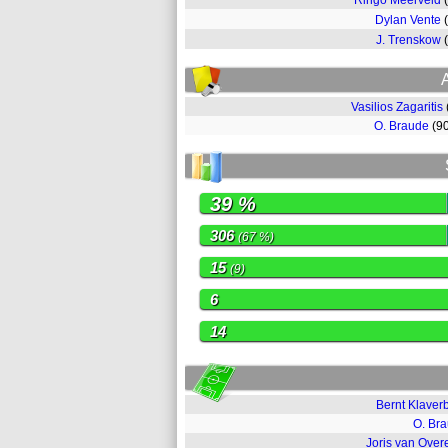
Ringo Meerveld
Dylan Vente
J. Trenskow
Vasilios Zagaritis
O. Braude
(9
39 %
306
(67 %)
15
(9)
6
14
Bernt Klaver
O. Br
Joris van Ove