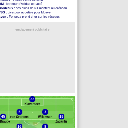
PSG
: Luis Enrique satisfait malgré tout
OM
: le retour d'Adidas est acté
Monaco
: Pogba pointé du doigt
Bordeaux
: des clubs de N1 montent au créneau
Rennes
: Zabiri n'est pas fan de la L1
PSG
: Liverpool accélère pour Mbaye
Rennes
: une offre de Fulham pour Aït Boudlal
Lyon
: Fonseca prend cher sur les réseaux
VIDEO
: Thomasson et Cresswell réconciliés
Trabzonspor
: une annonce pour Salah !
Dunkerque
: Nzonzi avait des pistes en L1
EdF
: Infantino complimente Mbappé
Lyon
: Mangala sur le départ
emplacement publicitaire
Amical
: Arsenal s'incline face au Real Betis
Amical
: lourde défaite pour le PSG
Man City
: Maresca flou pour Reijnders
LdC
: Fenerbahçe prend une belle option
Al-Diriyah
: Mbemba arrive libre (officiel)
Voir les brèves précédentes
22
Klaverboer
6
3
45
19
van Overeem
Willemsen
 Braude
Zagaritis
16
8