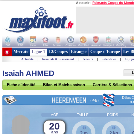
A retenir :
Palmarès Coupe du Mond
OM
PSG
Lyon
Lille
Monaco
Chelsea
Man Utd
Arsenal
Liverpool
ManCity
Ba
+ de clubs
Mercato
Ligue 1
L2/Coupes
Etranger
Coupe d'Europe
Les B
Actualité
|
Résultats & Classement
|
Buteurs
|
Calendrier
|
Equipe
Isaiah AHMED
L
Fiche d'identité
Bilan et Matchs saison
Carrière & Sélections
Début Co
HEERENVEEN
(P-B)
n.
AGE
TAILLE
POIDS
N
20
ans
? m
? kg