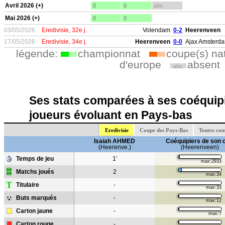
Avril 2026 (+)
0
0
abs.
Mai 2026 (+)
0
0
03/05/2026
Eredivisie, 32e j.
Volendam
0-2
Heerenveen
17/05/2026
Eredivisie, 34e j.
Heerenveen
0-0
Ajax Amsterd
légende:
championnat
coupe(s) na
d'europe
absent
abs.
Ses stats comparées à ses coéquipi
joueurs évoluant en Pays-bas
Eredivisie
Coupe des Pays-Bas
Toutes com
Isaiah AHMED
Coéquipiers de son 
(Heerenve.)
(Heerenveen)
Temps de jeu
1'
max:2933
Matchs joués
2
max:34
T
Titulaire
-
max:33
Buts marqués
-
max:12
Carton jaune
-
max:7
Carton rouge
-