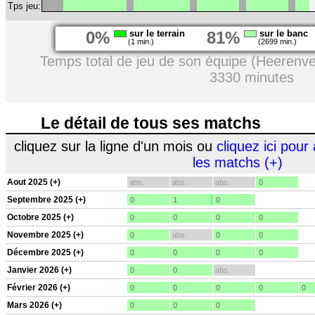
Tps jeu:
0%
sur le terrain
81%
sur le banc
(1 min.)
(2699 min.)
Temps total de jeu de son équipe (Heerenve
3330 minutes
Le détail de tous ses matchs
cliquez sur la ligne d'un mois ou
cliquez ici pour 
les matchs (+)
Aout 2025 (+)
abs.
abs.
abs.
0
Septembre 2025 (+)
0
1
0
Octobre 2025 (+)
0
0
0
0
Novembre 2025 (+)
0
abs.
0
0
Décembre 2025 (+)
0
0
0
0
Janvier 2026 (+)
0
0
abs.
Février 2026 (+)
0
0
0
0
0
Mars 2026 (+)
0
0
0