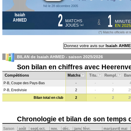
Né le 28 décembre 2005
2
1
Isaiah
&
AHMED
MATCHS
MINUTE
JOUES
EN
2025
*
(
)
(*) Matchs officiels e
Donnez votre avis sur
Isaiah AHM
BILAN de Isaiah AHMED - saison
2025/2026
Son bilan en chiffres avec Heerenv
Compétitions
Matchs
Titu.
Rempl.
Ban
?
?
?
P-B, Coupe des Pays-Bas
-
-
-
P-B, Eredivisie
2
-
2
2
Bilan total en club
2
-
2
2
Chronologie et bilan de son temps 
Saison
août
sept.
oct.
nov.
déc.
janv.
févr.
mars
avril
mai