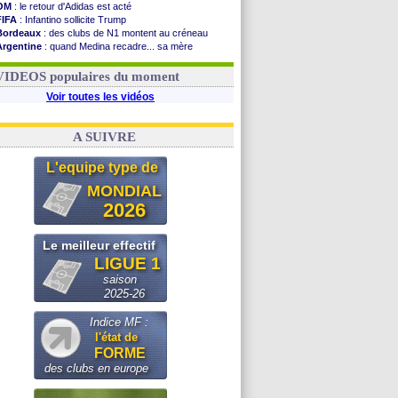
OM
: le retour d'Adidas est acté
FIFA
: Infantino sollicite Trump
Bordeaux
: des clubs de N1 montent au créneau
Argentine
: quand Medina recadre... sa mère
Real
: le démenti de Leipzig pour Diomandé
OM
: Paixão attire un 2e club anglais
VIDEOS populaires du moment
Voir toutes les vidéos
A SUIVRE
L'equipe type de
MONDIAL
2026
Le meilleur effectif
LIGUE 1
saison
2025-26
Indice MF :
l'état de
FORME
des clubs en europe