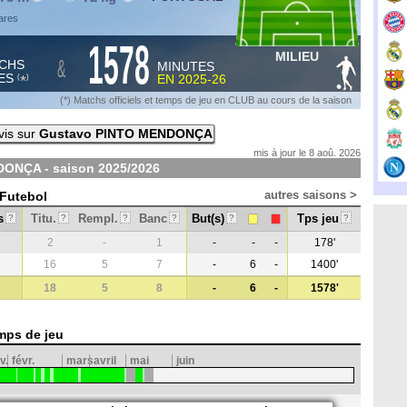
ares
1578
MILIEU
&
CHS
MINUTES
ES
EN
2025-26
*
(
)
(*) Matchs officiels et temps de jeu en CLUB au cours de la saison
vis sur
Gustavo PINTO MENDONÇA
mis à jour le 8 aoû. 2026
DONÇA - saison
2025/2026
autres saisons >
 Futebol
s
Titu.
Rempl.
Banc
But(s)
Tps jeu
?
?
?
?
?
?
2
-
1
-
-
-
178'
16
5
7
-
6
-
1400'
18
5
8
-
6
-
1578'
mps de jeu
v.
févr.
mars
avril
mai
juin