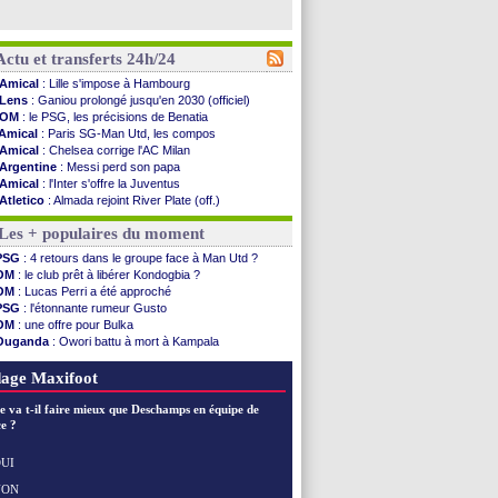
Actu et transferts 24h/24
Amical
: Lille s'impose à Hambourg
Lens
: Ganiou prolongé jusqu'en 2030 (officiel)
OM
: le PSG, les précisions de Benatia
Amical
: Paris SG-Man Utd, les compos
Amical
: Chelsea corrige l'AC Milan
Argentine
: Messi perd son papa
Amical
: l'Inter s'offre la Juventus
Atletico
: Almada rejoint River Plate (off.)
Monaco
: Camara a la cote en Angleterre
Les + populaires du moment
Amical
: encore une défaite pour Strasbourg
OM
: la piste Goore en attaque
PSG
: 4 retours dans le groupe face à Man Utd ?
PSG
: ça négocie avec le Barça pour Torres
OM
: le club prêt à libérer Kondogbia ?
Amical
: Rennes s'incline contre Brentford
OM
: Lucas Perri a été approché
Arsenal
: c'est signé pour Guimaraes (officiel)
PSG
: l'étonnante rumeur Gusto
Amical
: Le Mans concède un nul
OM
: une offre pour Bulka
Real
: Mourinho durcit les règles
Ouganda
: Owori battu à mort à Kampala
Amical
: Toulouse s'incline lourdement
OM
: une offre refusée pour Aguerd
OM
: Benatia et la "médiocrité" dans le club
PSG
: Liverpool va proposer 115 M€ pour Barcola
age Maxifoot
Newcastle
: Guimarães, le club se défend
L2
: la 1ère journée à suivre en DIRECT !
e va t-il faire mieux que Deschamps en équipe de
PSG
: une deuxième offre pour Suzuki
e ?
PSG
: le groupe pour le match face à Man Utd
OM
: le jour où tout a basculé pour Benatia
UI
Heracles
: Reine-Adélaïde, le sort s'acharne...
NON
Voir les brèves précédentes