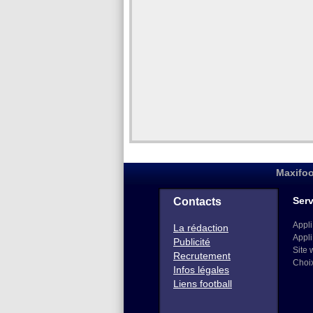
Maxifoo
Serv
Contacts
Appli
La rédaction
Appli
Publicité
Site 
Recrutement
Choi
Infos légales
Liens football