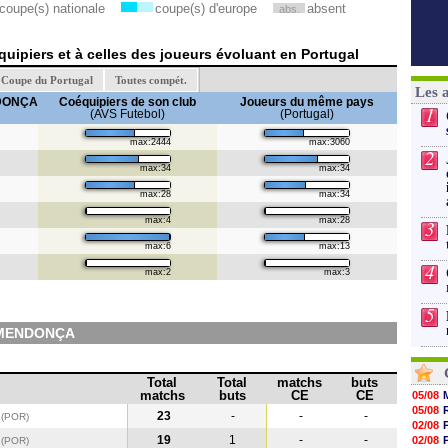
coupe(s) nationale
coupe(s) d'europe
absent
abs.
uipiers et à celles des joueurs évoluant en Portugal
Coupe du Portugal
Toutes compét.
Les 
NDONÇA
Coéquipiers de son club
Joueurs du même pays
1
(AVS Futebol)
(Portugal)
max:2444
max:3060
2
max:34
max:34
max:28
max:34
max:4
max:28
3
max:6
max:13
4
max:2
max:3
5
 MENDONÇA
Total
Total
matchs
buts
matchs
buts
CE
CE
05/08
05/08
l
23
-
-
-
(POR)
02/08
l
19
1
-
-
02/08
(POR
)