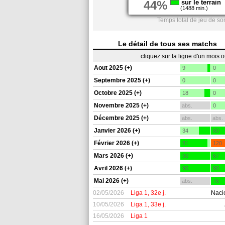
44%
sur le terrain
(1488 min.)
Temps total de jeu de so
Le détail de tous ses matchs
cliquez sur la ligne d'un mois 
Aout 2025 (+)
9
0
Septembre 2025 (+)
0
0
Octobre 2025 (+)
18
0
Novembre 2025 (+)
abs.
0
Décembre 2025 (+)
abs.
abs.
Janvier 2026 (+)
34
80
Février 2026 (+)
81
120
Mars 2026 (+)
90
67
Avril 2026 (+)
90
90
Mai 2026 (+)
abs.
76
02/05/2026
Liga 1, 32e j.
Naci
10/05/2026
Liga 1, 33e j.
16/05/2026
Liga 1