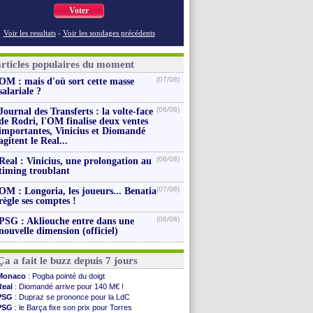
Voter
Voir les resultats
-
Voir les sondages précédents
articles populaires du moment
(07/08)
OM : mais d'où sort cette masse
salariale ?
(06/08)
Journal des Transferts : la volte-face
de Rodri, l'OM finalise deux ventes
importantes, Vinicius et Diomandé
agitent le Real...
(06/08)
Real : Vinicius, une prolongation au
timing troublant
(07/08)
OM : Longoria, les joueurs... Benatia
règle ses comptes !
(06/08)
PSG : Akliouche entre dans une
nouvelle dimension (officiel)
Ça a fait le buzz depuis 7 jours
Monaco
: Pogba pointé du doigt
Real
: Diomandé arrive pour 140 M€ !
PSG
: Dupraz se prononce pour la LdC
PSG
: le Barça fixe son prix pour Torres