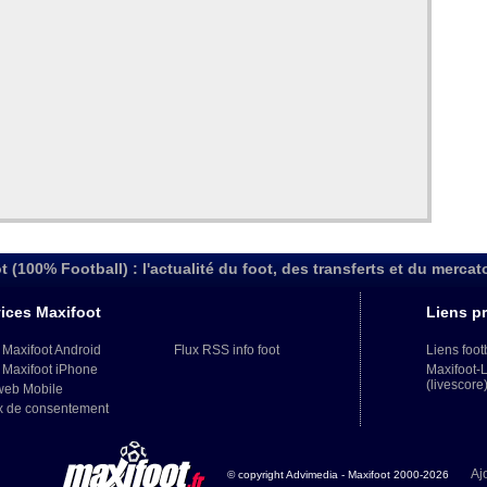
t (100% Football) : l'actualité du foot, des transferts et du mercat
ices Maxifoot
Liens pr
 Maxifoot Android
Flux RSS info foot
Liens foot
 Maxifoot iPhone
Maxifoot-
(livescore
web Mobile
x de consentement
Aj
© copyright Advimedia - Maxifoot 2000-2026