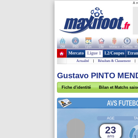
A r
OM
PSG
Lyon
Lille
Monaco
Chelsea
Ma
+ de clubs
Mercato
Ligue 1
L2/Coupes
Etran
Actualité
|
Résultats & Classement
|
Gustavo PINTO ME
Fiche d'identité
Bilan et Matchs sai
AVS FUTEB
AGE
TA
23
ans
1