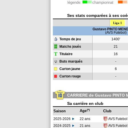
légende:
championnat
Ses stats comparées à ses coéq
Liga 1
Gustavo PINTO ME
(AVS Futebol)
Temps de jeu
1400'
Matchs joués
21
T
Titulaire
16
Buts marqués
-
Carton jaune
6
Carton rouge
-
CARRIERE de Gustavo PINTO
Sa carrière en club
(*)
Age
Saison
Club
2025-2026
22 ans
AVS Futebo
2024-2025
21 ans
AVS Futebo