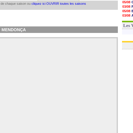
05/08
il de chaque saison ou
cliquez ici OUVRIR toutes les saisons
03/08
05/08
03/08
03/08
03/08
Les 
TO MENDONÇA