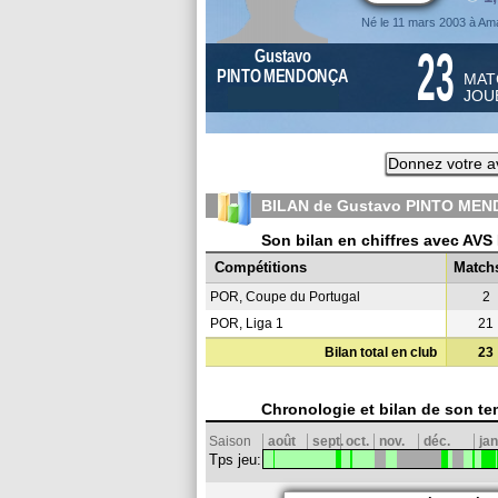
Né le 11 mars 2003 à Am
23
Gustavo
PINTO MENDONÇA
MAT
JOU
Donnez votre a
BILAN de Gustavo PINTO MEN
Son bilan en chiffres avec AVS
Compétitions
Match
POR, Coupe du Portugal
2
POR, Liga 1
21
Bilan total en club
23
Chronologie et bilan de son te
Saison
août
sept.
oct.
nov.
déc.
jan
Tps jeu: