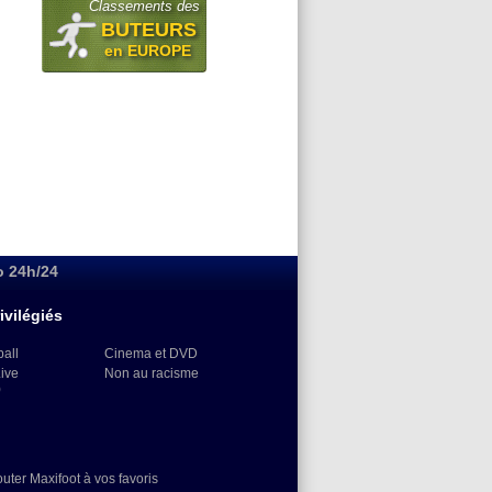
Classements des
BUTEURS
en EUROPE
o 24h/24
ivilégiés
ball
Cinema et DVD
Live
Non au racisme
)
outer Maxifoot à vos favoris