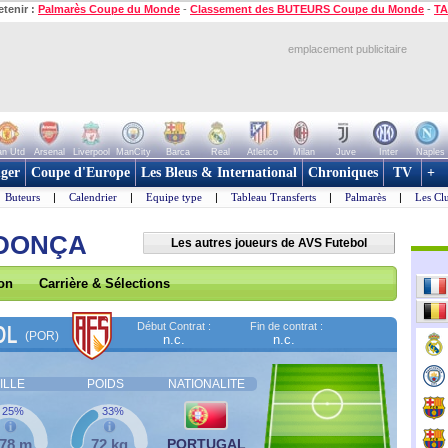
etenir :
Palmarès Coupe du Monde
-
Classement des BUTEURS Coupe du Monde
-
TA
emplacement publicitaire
n Utd
Arsenal
Liverpool
ManCity
Barca
Real
Atletico
Milan
Juve
Inter
Naples
ger
Coupe d'Europe
Les Bleus & International
Chroniques
TV
+
Buteurs
|
Calendrier
|
Equipe type
|
Tableau Transferts
|
Palmarès
|
Les Cl
NDONÇA
Les autres joueurs de AVS Futebol
son
Carrière & Sélections
Début Contrat :
Fin de contrat :
OL
(POR)
n.c.
n.c.
ILLE
POIDS
NATIONALITE
25%
33%
,78 m
72 kg
PORTUGAL