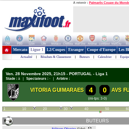
A retenir :
Palmarès Coupe du Mond
OM
PSG
Lyon
Lille
Monaco
Chelsea
Man Utd
Arsenal
Liverpool
ManCity
Ba
+ de clubs
Mercato
Ligue 1
L2/Coupes
Etranger
Coupe d'Europe
Les B
Actualité
|
Résultats & Classement
|
Buteurs
|
Calendrier
|
Equipe
Ven. 28 Novembre 2025, 21h15 - PORTUGAL - Liga 1
Stade :
à |
Spectateurs :
- |
Arbitre :
4
0
VITORIA GUIMARAES
AVS F
(mi-tps: 3-0)
1
10
20
30
40
50
6
BUTEURS