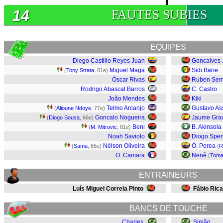
14
FAUTES SUBIES
EQUIPES
Diego Castillo Reyes Juan
Goncalves 
Miguel Maga
Sidi Bane
(
Tony Strata
, 81e)
Óscar Rivas
Ruben Se
Rodrigo Abascal Barros
C. Castro
João Mendes
Kiki
Telmo Arcanjo
Gustavo A
(
Alioune Ndoye
, 77e)
Goncalo Nogueira
Jaume Gra
(
Diogo Sousa
, 66e)
Beni
B. Akinsola
(
M. Mitrovic
, 81e)
Noah Saviolo
Diogo Spe
Nélson Oliveira
Ó. Perea
(
Samu
, 65e)
(
R
O. Camara
Nenê
(
Toma
ENTRAINEURS
Luís Miguel Correia Pinto
Fábio Ric
BANCS DE TOUCHE
Charles
Simão