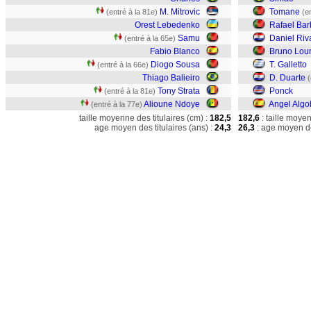
M. Mitrovic
Tomane
(entré à la 81e)
(e
Orest Lebedenko
Rafael Ba
Samu
Daniel Riv
(entré à la 65e)
Fabio Blanco
Bruno Lou
Diogo Sousa
T. Galletto
(entré à la 66e)
Thiago Balieiro
D. Duarte
(
Tony Strata
Ponck
(entré à la 81e)
Alioune Ndoye
Angel Algo
(entré à la 77e)
taille moyenne des titulaires (cm) :
182,5
182,6
: taille moye
age moyen des titulaires (ans) :
24,3
26,3
: age moyen de