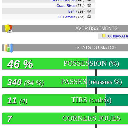
Nélson Oliveira
(14e)
Óscar Rivas
(27e)
Beni
(32e)
O. Camara
(75e)
AVERTISSEMENTS
Gustavo Ass
STATS DU MATCH
46 %
POSSESSION
(%)
340
PASSES
(réussies %)
(84 %)
11
TIRS
(cadrés)
(4)
7
CORNERS JOUES