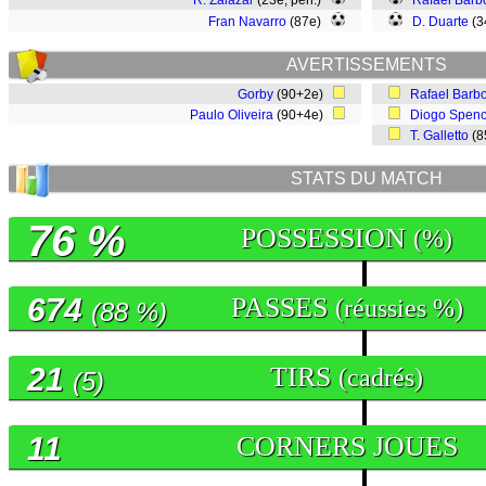
R. Zalazar
(23e, pen.)
Rafael Barb
Fran Navarro
(87e)
D. Duarte
(3
AVERTISSEMENTS
Gorby
(90+2e)
Rafael Barb
Paulo Oliveira
(90+4e)
Diogo Spenc
T. Galletto
(8
STATS DU MATCH
76 %
POSSESSION
(%)
674
PASSES
(réussies %)
(88 %)
21
TIRS
(cadrés)
(5)
11
CORNERS JOUES