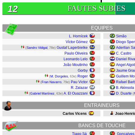
12
FAUTES SUBIES
EQUIPES
L. Hornícek
Simão
Víctor Gómez
Diogo Spe
Gustaf Lagerbielke
Aderllan S
(
Sandro Vidigal
, 78e)
Paulo Oliveira
C. Castro
Leonardo Lelo
Daniel Riv
João Moutinho
Angel Algo
Gorby
Jaume Gra
Roger
Guillem Mo
(
M. Dorgeles
, 63e)
Pau Victor
Rafael Bar
(
Fran Navarro
, 79e)
R. Zalazar
B. Akinsola
A. El Ouazzani
D. Duarte
(
Gabriel Martínez
, 63e)
(
ENTRAINEURS
Carlos Vicens
Joao Henri
BANCS DE TOUCHE
Tiago Sá
Goncalves