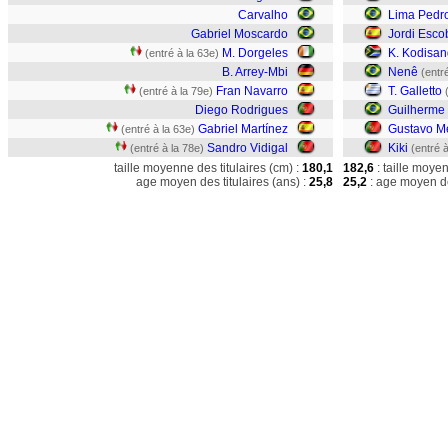
Carvalho
Lima Pedr
Gabriel Moscardo
Jordi Esco
M. Dorgeles
K. Kodisan
(entré à la 63e)
B. Arrey-Mbi
Nenê
(entr
Fran Navarro
T. Galletto
(entré à la 79e)
Diego Rodrigues
Guilherme
Gabriel Martínez
Gustavo M
(entré à la 63e)
Sandro Vidigal
Kiki
(entré à la 78e)
(entré à
taille moyenne des titulaires (cm) :
180,1
182,6
: taille moye
age moyen des titulaires (ans) :
25,8
25,2
: age moyen de