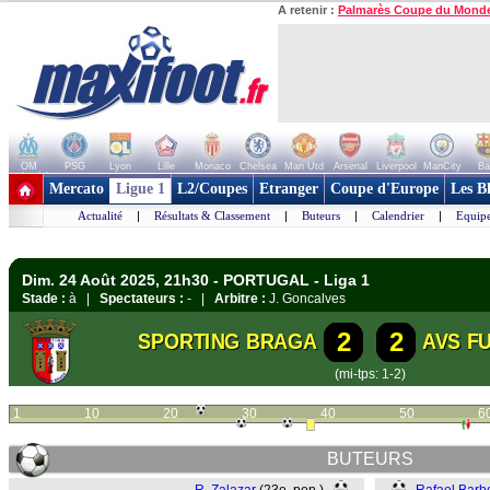
A retenir :
Palmarès Coupe du Mond
OM
PSG
Lyon
Lille
Monaco
Chelsea
Man Utd
Arsenal
Liverpool
ManCity
Ba
+ de clubs
Mercato
Ligue 1
L2/Coupes
Etranger
Coupe d'Europe
Les B
Actualité
|
Résultats & Classement
|
Buteurs
|
Calendrier
|
Equipe
Dim. 24 Août 2025, 21h30 - PORTUGAL - Liga 1
Stade :
à |
Spectateurs :
- |
Arbitre :
J. Goncalves
2
2
SPORTING BRAGA
AVS F
(mi-tps: 1-2)
1
10
20
30
40
50
6
BUTEURS