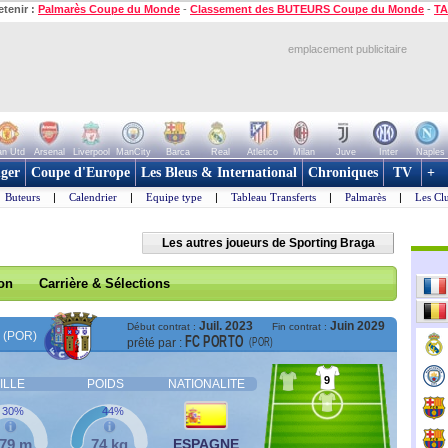
etenir :
Palmarès Coupe du Monde
-
Classement des BUTEURS Coupe du Monde
-
TA
emplacement publicitaire
n Utd
Arsenal
Liverpool
ManCity
Barca
Real
Atletico
Milan
Juve
Inter
Naples
ger
Coupe d'Europe
Les Bleus & International
Chroniques
TV
+
Buteurs
|
Calendrier
|
Equipe type
|
Tableau Transferts
|
Palmarès
|
Les Cl
Les autres joueurs de Sporting Braga
son
Carrière & Sélections
Juil. 2023
Juin 2029
Début contrat :
Fin contrat :
(POR)
FC PORTO
(POR)
prêté par :
9
ILLE
POIDS
NATIONALITE
30%
44%
,79 m
74 kg
ESPAGNE