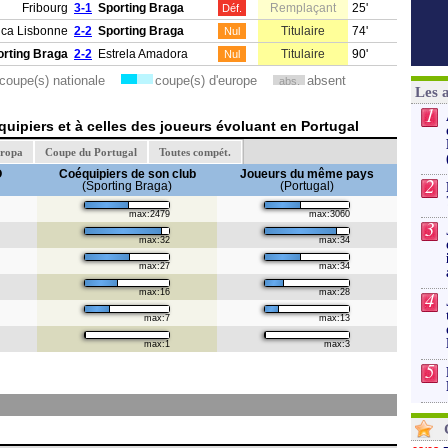
Fribourg
3-1
Sporting Braga
Remplaçant
25'
Déf.
ica Lisbonne
2-2
Sporting Braga
Titulaire
74'
Nul
orting Braga
2-2
Estrela Amadora
Titulaire
90'
Nul
coupe(s) nationale
coupe(s) d'europe
absent
abs.
Les 
1
uipiers et à celles des joueurs évoluant en Portugal
uropa
Coupe du Portugal
Toutes compét.
O
Coéquipiers de son club
Joueurs du même pays
2
(Sporting Braga)
(Portugal)
max:2479
max:3060
3
max:32
max:34
max:27
max:34
max:16
max:28
4
max:7
max:13
max:1
max:3
5