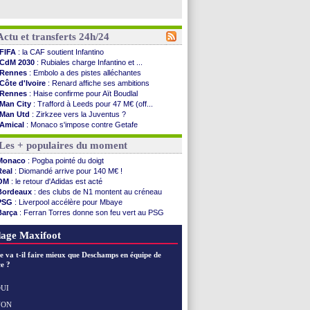
Actu et transferts 24h/24
FIFA
: la CAF soutient Infantino
CdM 2030
: Rubiales charge Infantino et ...
Rennes
: Embolo a des pistes alléchantes
Côte d'Ivoire
: Renard affiche ses ambitions
Rennes
: Haise confirme pour Aït Boudlal
Man City
: Trafford à Leeds pour 47 M€ (off...
Man Utd
: Zirkzee vers la Juventus ?
Amical
: Monaco s'impose contre Getafe
Nantes
: Der Zakarian et sa relation avec Kita
Les + populaires du moment
OM
: le club prêt à libérer Kondogbia ?
Monaco
: le message touchant d'Akliouche
Monaco
: Pogba pointé du doigt
FIFA
: Tebas en remet une couche
Real
: Diomandé arrive pour 140 M€ !
FIFA
: l'UEFA maintient la pression
OM
: le retour d'Adidas est acté
PSG
: Tebas encense Luis Enrique
Bordeaux
: des clubs de N1 montent au créneau
Real
: Vinicius jusqu'en 2032 (officiel)
PSG
: Liverpool accélère pour Mbaye
Lyon
: Mangala va rejoindre Getafe
Barça
: Ferran Torres donne son feu vert au PSG
OM
: une offre refusée pour Aguerd
PSG
: Luis Enrique satisfait malgré tout
Real
: c'est confirmé pour Vinicius
Man City
: Rodri préfère le Barça au Real !
age Maxifoot
Troyes
: Junior Diaz jusqu'en 2030 (officiel)
PSG
: Akliouche a signé (officiel)
e va t-il faire mieux que Deschamps en équipe de
OM
: une offre pour Bulka
e ?
PSG
: contrat signé pour Akliouche
Ouganda
: Owori battu à mort à Kampala
UI
Arsenal
: Arteta veut créer une dynastie
NON
Voir les brèves précédentes