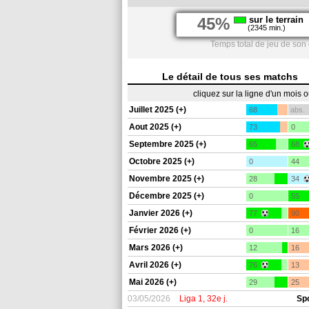
45%
sur le terrain
(2345 min.)
Temps total de jeu de son
Le détail de tous ses matchs
cliquez sur la ligne d'un mois 
Juillet 2025 (+)
68
abs.
Aout 2025 (+)
73
0
Septembre 2025 (+)
65
68
Octobre 2025 (+)
0
44
Novembre 2025 (+)
28
34
Décembre 2025 (+)
0
55
Janvier 2026 (+)
77
90
Février 2026 (+)
0
16
Mars 2026 (+)
12
16
Avril 2026 (+)
76
13
Mai 2026 (+)
29
25
03/05/2026
Liga 1, 32e j.
Sp