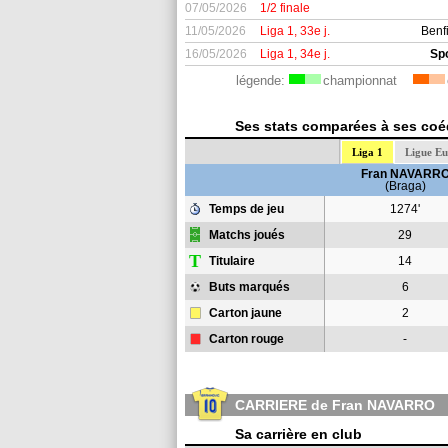
07/05/2026
1/2 finale
11/05/2026
Liga 1, 33e j.
Benf
16/05/2026
Liga 1, 34e j.
Sp
légende:
championnat
Ses stats comparées à ses coéq
Liga 1
Ligue E
Fran NAVARR
(Braga)
Temps de jeu
1274'
Matchs joués
29
T
Titulaire
14
Buts marqués
6
Carton jaune
2
Carton rouge
-
CARRIERE de Fran NAVARRO
Sa carrière en club