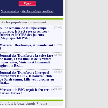
Voter
Voir les resultats
-
Voir les sondages précédents
articles populaires du moment
(05/08)
A une semaine de la Supercoupe
d'Europe, le PSG rate sa rentrée -
Débrief et NOTES des joueurs
(Majorque 3-0 PSG)
(05/08)
Mercato : Deschamps, et maintenant
?
(06/08)
Journal des Transferts : la volte-face
de Rodri, l'OM finalise deux ventes
importantes, Vinicius et Diomandé
agitent le Real...
(05/08)
Journal des Transferts : Liverpool
tourné vers le PSG, le nouveau club
de Salah connu, Lille veut piocher au
Real...
(06/08)
Mercato : le PSG reçoit le feu vert de
Ferran Torres !
Ça a fait le buzz depuis 7 jours