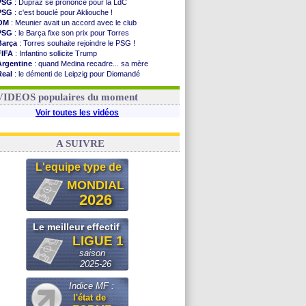
PSG
: Dupraz se prononce pour la LdC
PSG
: c'est bouclé pour Akliouche !
OM
: Meunier avait un accord avec le club
PSG
: le Barça fixe son prix pour Torres
Barça
: Torres souhaite rejoindre le PSG !
FIFA
: Infantino sollicite Trump
Argentine
: quand Medina recadre... sa mère
Real
: le démenti de Leipzig pour Diomandé
OM
: Paixão attire un 2e club anglais
FIFA
: le conseiller d'Infantino démissionne !
VIDEOS populaires du moment
Voir toutes les vidéos
A SUIVRE
L'equipe type de
MONDIAL
2026
Le meilleur effectif
LIGUE 1
saison
2025-26
Indice MF :
l'état de