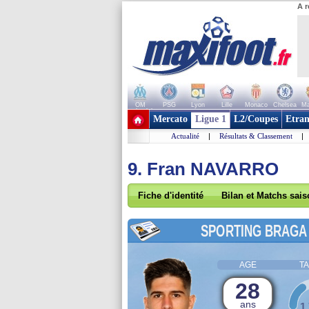
A r
OM
PSG
Lyon
Lille
Monaco
Chelsea
Ma
+ de clubs
Mercato
Ligue 1
L2/Coupes
Etran
Actualité
|
Résultats & Classement
|
9. Fran NAVARRO
Fiche d'identité
Bilan et Matchs sai
SPORTING BRAGA
AGE
TA
28
ans
1