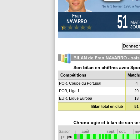
Né le 3 février 1998 à Va
51
Fran
NAVARRO
MAT
JOU
Donnez v
BILAN de Fran NAVARRO - sai
Son bilan en chiffres avec Spo
Compétitions
Match
POR, Coupe du Portugal
4
POR, Liga 1
29
EUR, Ligue Europa
18
Bilan total en club
51
Chronologie et bilan de son te
Saison
j
août
sept.
oct.
no
Tps jeu: