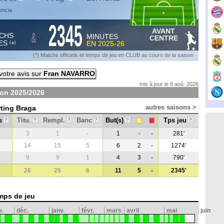
lencia
2345
AVANT
&
CHS
MINUTES
CENTRE
ES
EN
2025-26
*
(
)
(*) Matchs officiels et temps de jeu en CLUB au cours de la saison
otre avis sur
Fran NAVARRO
mis à jour le 6 aoû. 2026
son
2025/2026
autres saisons >
rting Braga
s
Titu.
Rempl.
Banc
But(s)
Tps jeu
?
?
?
?
?
?
3
1
-
1
-
-
281'
14
15
5
6
2
-
1274'
9
9
1
4
3
-
790'
26
25
6
11
5
-
2345'
mps de jeu
v.
déc.
janv.
févr.
mars
avril
mai
juin