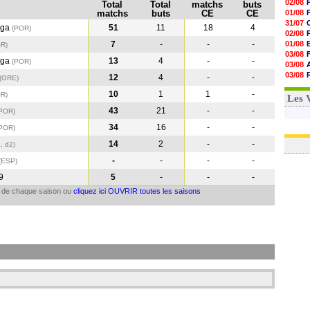
02/08
Total
Total
matchs
buts
matchs
buts
CE
CE
01/08
31/07
aga
51
11
18
4
(POR)
02/08
7
-
-
-
01/08
OR
)
03/08
aga
13
4
-
-
(POR
)
03/08
03/08
12
4
-
-
(GRE
)
03/08
10
1
1
-
OR
)
31/07
Les 
43
21
-
-
(POR
)
34
16
-
-
(POR
)
14
2
-
-
, d2)
-
-
-
-
(ESP
)
9
5
-
-
-
il de chaque saison ou
cliquez ici OUVRIR toutes les saisons