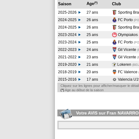
(*)
Age
Saison
Club
2025-2026
27 ans
Sporting Br
2024-2025
26 ans
FC Porto
(P
2024-2025
26 ans
Sporting Br
2023-2024
25 ans
Olympiakos
2023-2024
25 ans
FC Porto
(P
2022-2023
24 ans
Gil Vicente
2021-2022
23 ans
Gil Vicente
2019-2020
21 ans
Lokeren
(BEL
2018-2019
20 ans
FC Valence
2015-2016
17 ans
Valencia U1
Cliquez sur les lignes pour afficher/masquer le déta
(*)
Age au début de la saison
Votre AVIS sur Fran NAVARRO